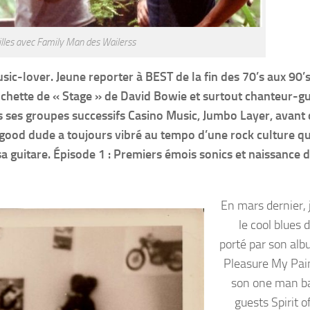
lles avec Family Man des Wailerss
sic-lover. Jeune reporter à BEST de la fin des 70’s aux 90’
chette de « Stage » de David Bowie et surtout chanteur-gu
rs ses groupes successifs Casino Music, Jumbo Layer, avant
 good dude a toujours vibré au tempo d’une rock culture qu’
a guitare. Épisode 1 : Premiers émois sonics et naissance 
En mars dernier, 
le cool blues 
porté par son al
Pleasure My Pai
son one man b
guests Spirit 