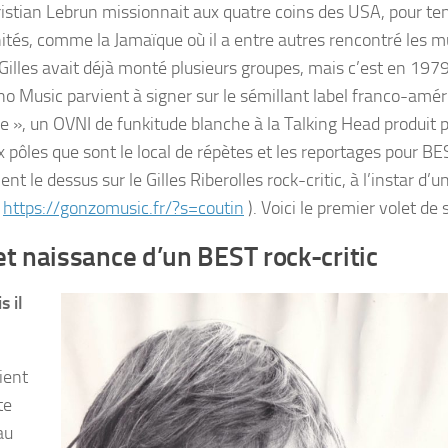
hristian Lebrun missionnait aux quatre coins des USA, pour te
inités, comme la Jamaïque où il a entre autres rencontré les m
Gilles avait déjà monté plusieurs groupes, mais c’est en 1979
no Music parvient à signer sur le sémillant label franco-amér
 », un OVNI de funkitude blanche à la Talking Head produit p
x pôles que sont le local de répètes et les reportages pour BE
ent le dessus sur le Gilles Riberolles rock-critic, à l’instar d’u
c
https://gonzomusic.fr/?s=coutin
). Voici le premier volet de 
et naissance d’un BEST rock-critic
s il
ient
te
au