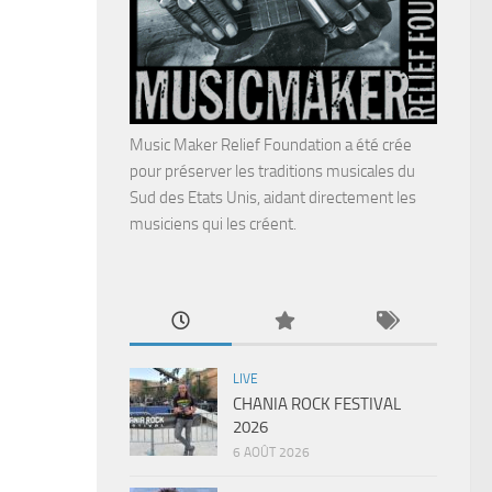
Music Maker Relief Foundation a été crée
pour préserver les traditions musicales du
Sud des Etats Unis, aidant directement les
musiciens qui les créent.
LIVE
CHANIA ROCK FESTIVAL
2026
6 AOÛT 2026