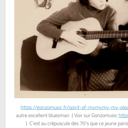
https://gonzomusic.fr/spirit-of-mymymy-my-ple
autre excellent bluesman ( Voir sur Gonzomusic
http
). C’est au crépuscule des 70’s que ce jeune pari