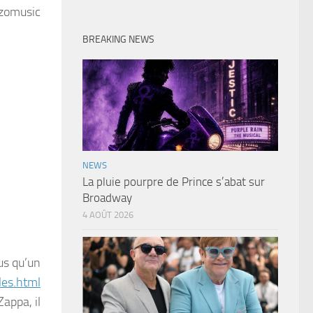
nzomusic
BREAKING NEWS
NEWS
La pluie pourpre de Prince s’abat sur
Broadway
4 AOÛT 2026
lus qu’un
les.html
Zappa, il