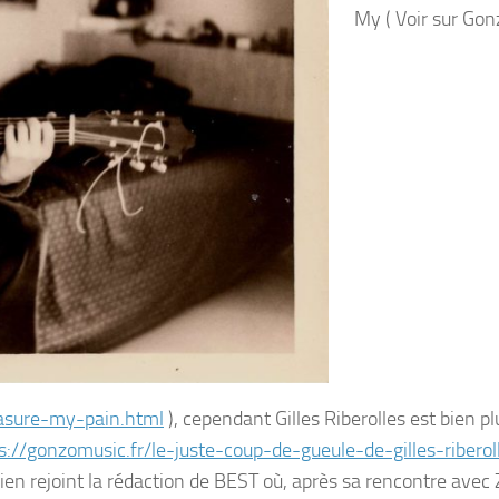
My ( Voir sur Go
asure-my-pain.html
), cependant Gilles Riberolles est bien p
s://gonzomusic.fr/le-juste-coup-de-gueule-de-gilles-riberol
sien rejoint la rédaction de BEST où, après sa rencontre avec 