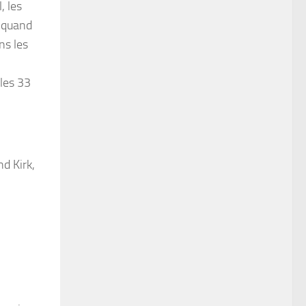
, les
, quand
ns les
 les 33
nd Kirk,