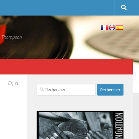
 S. Thompson
0
Rechercher :