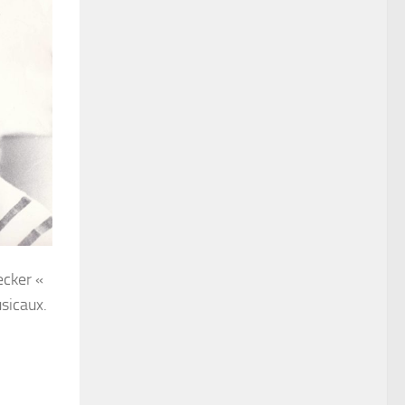
ecker «
usicaux.