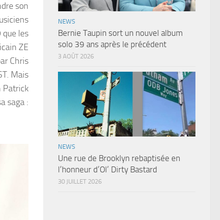
ndre son
usiciens
NEWS
 que les
Bernie Taupin sort un nouvel album
solo 39 ans après le précédent
icain ZE
3 AOÛT 2026
ar Chris
ST. Mais
n Patrick
sa saga :
NEWS
Une rue de Brooklyn rebaptisée en
l’honneur d’Ol’ Dirty Bastard
30 JUILLET 2026