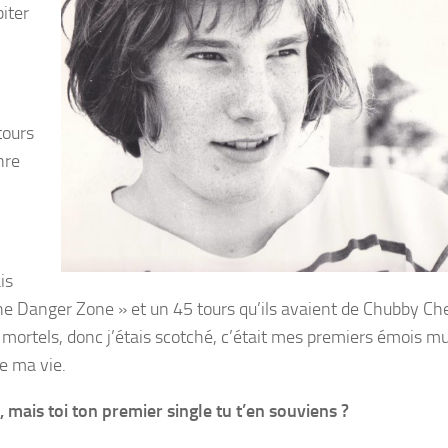
biter
tours
nre
is
The Danger Zone » et un 45 tours qu’ils avaient de Chubby Ch
t mortels, donc j’étais scotché, c’était mes premiers émois m
e ma vie.
 mais toi ton premier single tu t’en souviens ?