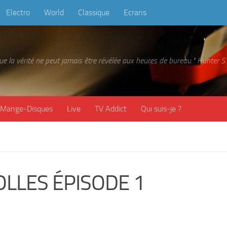
Electro
World
Classique
Ecrans
 que la vérité ne peut jamais être révélée aux heures de bureau." Hunter
Mange-Disques
Live
TV Addict
Qui suis-je ?
OLLES ÉPISODE 1