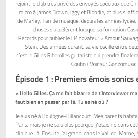
rejoint le club très privé des envoyés spéciaux que C
micro à James Brown, Iggy et Blondie, et plus si aff
de Marley. Fan de musique, depuis les années lycée, 
choses s’accélèrent lorsque sa formation Casi
Records pour publier le LP novateur « Amour Sauvage
Stein. Des années durant, sa vie oscille entre deu
c’est le Gilles Riberolles guitariste qui prendra finalem
Coutin ( Voir sur Gonzomusi
Épisode 1 : Premiers émois sonics 
« Hello Gilles. Ça me fait bizarre de t’interviewer mai
faut bien en passer par là. Tu es né où ?
Je suis né à Boulogne-Billancourt. Mes parents habita
Paris, mais je ne sais plus pourquoi j’étais né dans cet
clinique-là. Ensuite j’ai grandi dans le Val-de-Marne, 