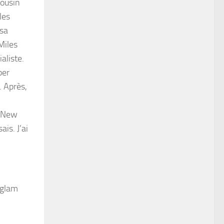
cousin
les
 sa
Miles
ialiste.
per
. Après,
s New
is. J’ai
k glam