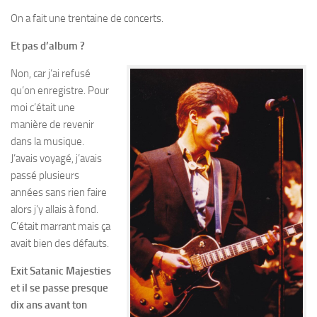
On a fait une trentaine de concerts.
Et pas d’album ?
Non, car j’ai refusé
qu’on enregistre. Pour
moi c’était une
manière de revenir
dans la musique.
J’avais voyagé, j’avais
passé plusieurs
années sans rien faire
alors j’y allais à fond.
C’était marrant mais ça
avait bien des défauts.
Exit Satanic Majesties
et il se passe presque
dix ans avant ton