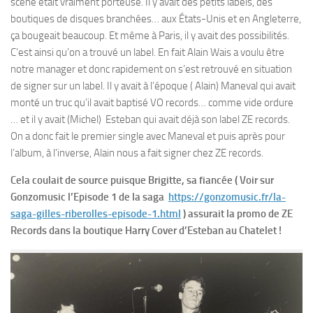
scène était vraiment porteuse. Il y avait des petits labels, des
boutiques de disques branchées… aux États-Unis et en Angleterre,
ça bougeait beaucoup. Et même à Paris, il y avait des possibilités.
C’est ainsi qu’on a trouvé un label. En fait Alain Wais a voulu être
notre manager et donc rapidement on s’est retrouvé en situation
de signer sur un label. Il y avait à l’époque ( Alain) Maneval qui avait
monté un truc qu’il avait baptisé VO records… comme vide ordure
… et il y avait (Michel) Esteban qui avait déjà son label ZE records.
On a donc fait le premier single avec Maneval et puis après pour
l’album, à l’inverse, Alain nous a fait signer chez ZE records.
Cela coulait de source puisque Brigitte, sa fiancée ( Voir sur
Gonzomusic l’Episode 1 de la saga
https://gonzomusic.fr/la-
saga-gilles-riberolles-episode-1.html
) assurait la promo de ZE
Records dans la boutique Harry Cover d’Esteban au Chatelet !