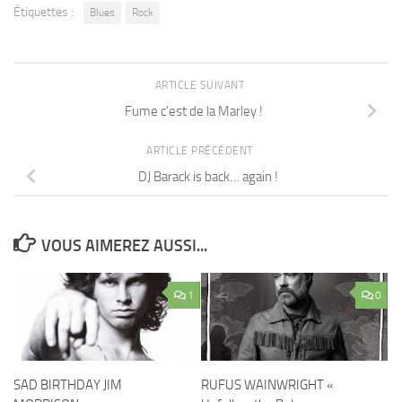
Étiquettes :
Blues
Rock
ARTICLE SUIVANT
Fume c’est de la Marley !
ARTICLE PRÉCÉDENT
DJ Barack is back… again !
VOUS AIMEREZ AUSSI...
1
0
SAD BIRTHDAY JIM
RUFUS WAINWRIGHT «