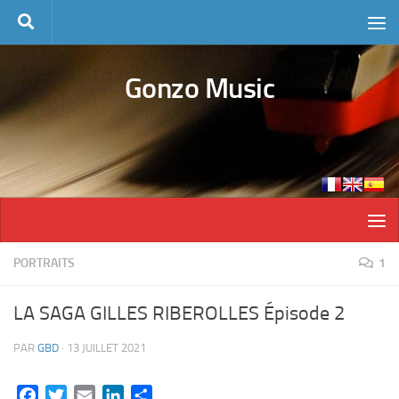
Skip to content
Gonzo Music
PORTRAITS
1
LA SAGA GILLES RIBEROLLES Épisode 2
PAR
GBD
·
13 JUILLET 2021
Facebook
Twitter
Email
LinkedIn
Partager