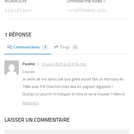
MORRISON
Unfollow the Rules »
3 JUILLET 2021
13 SEPTEMBRE 2020
1 RÉPONSE
Commentaires
1
Pings
0
Pauline
20 avril 2025 à 23 h 54 min
Coucou
Je viens de lire dans Libé que gilles aurait fait un morceau en
1984 avec Fifi Chachnil chez dea en yogourt égyptien !
Quelqu’un pourrît m’indiquer le titre et où le trouver ? Merciii
Répondre
LAISSER UN COMMENTAIRE