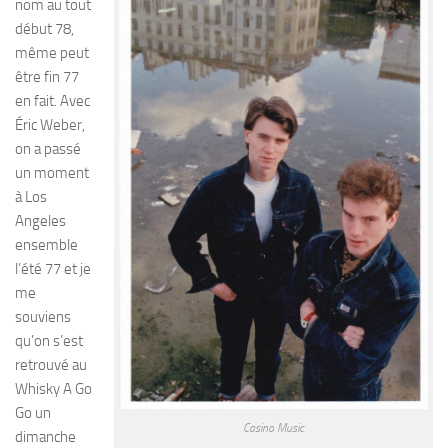
nom au tout
début 78,
même peut
être fin 77
en fait. Avec
Éric Weber,
on a passé
un moment
à Los
Angeles
ensemble
l’été 77 et je
me
souviens
qu’on s’est
retrouvé au
Whisky A Go
Go un
Casino Music
dimanche