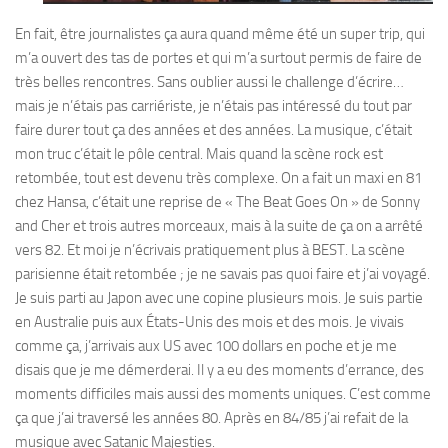
En fait, être journalistes ça aura quand même été un super trip, qui
m’a ouvert des tas de portes et qui m’a surtout permis de faire de
très belles rencontres. Sans oublier aussi le challenge d’écrire…
mais je n’étais pas carriériste, je n’étais pas intéressé du tout par
faire durer tout ça des années et des années. La musique, c’était
mon truc c’était le pôle central. Mais quand la scène rock est
retombée, tout est devenu très complexe. On a fait un maxi en 81
chez Hansa, c’était une reprise de « The Beat Goes On » de Sonny
and Cher et trois autres morceaux, mais à la suite de ça on a arrêté
vers 82. Et moi je n’écrivais pratiquement plus à BEST. La scène
parisienne était retombée ; je ne savais pas quoi faire et j’ai voyagé.
Je suis parti au Japon avec une copine plusieurs mois. Je suis partie
en Australie puis aux États-Unis des mois et des mois. Je vivais
comme ça, j’arrivais aux US avec 100 dollars en poche et je me
disais que je me démerderai. Il y a eu des moments d’errance, des
moments difficiles mais aussi des moments uniques. C’est comme
ça que j’ai traversé les années 80. Après en 84/85 j’ai refait de la
musique avec Satanic Majesties.