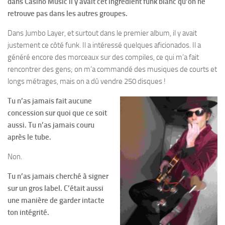
dans Casino Music il y avait cet ingrédient funk blanc qu’on ne
retrouve pas dans les autres groupes.
Dans Jumbo Layer, et surtout dans le premier album, il y avait
justement ce côté funk. Il a intéressé quelques aficionados. Il a
généré encore des morceaux sur des compiles, ce qui m’a fait
rencontrer des gens; on m’a commandé des musiques de courts et
longs métrages, mais on a dû vendre 250 disques !
Tu n’as jamais fait aucune
concession sur quoi que ce soit
aussi. Tu n’as jamais couru
après le tube.
Non.
Tu n’as jamais cherché à signer
sur un gros label. C’était aussi
une manière de garder intacte
ton intégrité.