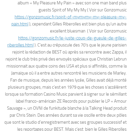
album « My Pleasure My Pain » avec son one man band plus
guests Spirit of My My My ( Voir sur Gonzomusic
https://gonzomusic.fr/spirit-of-mymymy-my-pleasure-my-
pain.html
), cependant Gilles Riberolles est bien plus qu’un autre
excellent bluesman ( Voir sur Gonzomusic
https://gonzomusic.fr/le-juste-coup-de-gueule-de-gilles-
riberolles.html
). C’est au crépuscule des 70’s que le jeune parisien
rejoint la rédaction de BEST où après sa rencontre avec Zappa, il
rejoint le club très privé des envoyés spéciaux que Christian Lebrun
missionnait aux quatre coins des USA et plus si affinités, comme la
Jamaïque où il a entre autres rencontré les musiciens de Marley.
Fan de musique, depuis les années lycée, Gilles avait déjà monté
plusieurs groupes, mais c’est en 1979 que les choses s’accélèrent
lorsque sa formation Casino Music parvient à signer sur le sémillant
label franco-américain ZE Records pour publier le LP « Amour
Sauvage », un OVNI de funkitude blanche à la Talking Head produit
par Chris Stein. Des années durant sa vie oscille entre deux pôles
que sont le studio d’enregistrement avec ses groupes successisf et
les reportages pour BEST. Mais c’est bien le Gilles Riberolles