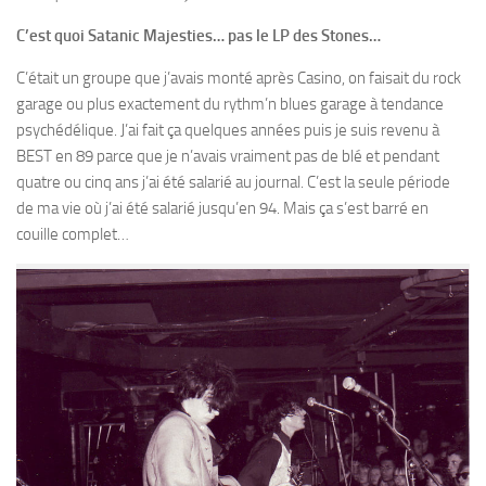
C’est quoi Satanic Majesties… pas le LP des Stones…
C’était un groupe que j’avais monté après Casino, on faisait du rock
garage ou plus exactement du rythm’n blues garage à tendance
psychédélique. J’ai fait ça quelques années puis je suis revenu à
BEST en 89 parce que je n’avais vraiment pas de blé et pendant
quatre ou cinq ans j’ai été salarié au journal. C’est la seule période
de ma vie où j’ai été salarié jusqu’en 94. Mais ça s’est barré en
couille complet…