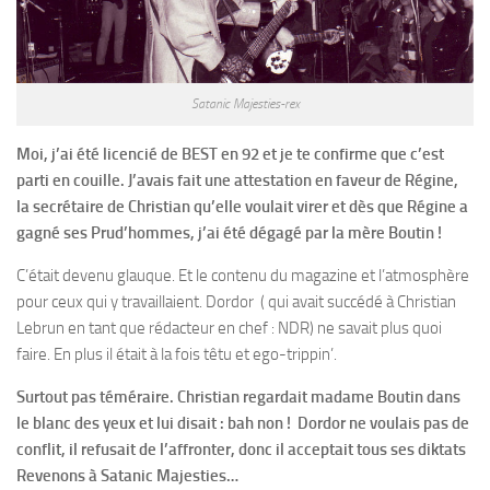
Satanic Majesties-rex
Moi, j’ai été licencié de BEST en 92 et je te confirme que c’est
parti en couille. J’avais fait une attestation en faveur de Régine,
la secrétaire de Christian qu’elle voulait virer et dès que Régine a
gagné ses Prud’hommes, j’ai été dégagé par la mère Boutin !
C’était devenu glauque. Et le contenu du magazine et l’atmosphère
pour ceux qui y travaillaient. Dordor ( qui avait succédé à Christian
Lebrun en tant que rédacteur en chef : NDR) ne savait plus quoi
faire. En plus il était à la fois têtu et ego-trippin’.
Surtout pas téméraire. Christian regardait madame Boutin dans
le blanc des yeux et lui disait : bah non ! Dordor ne voulais pas de
conflit, il refusait de l’affronter, donc il acceptait tous ses diktats
Revenons à Satanic Majesties…