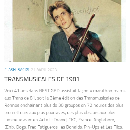
FLASH-BACKS
21 AVRIL 2023
TRANSMUSICALES DE 1981
Voici 41 ans dans BEST GBD assistait façon « marathon man »
aux Trans de 81, soit la 3ème édition des Transmusicales de
Rennes enchainant plus de 30 groupes en 72 heures des plus
prometteurs aux plus pourraves, des plus obscurs aux plus
lumineux avec en Acte I : Tweed, CKC, France-Angleterre,
Œnix, Dogs, Fred Fatigueros, les Donalds, Pin-Ups et Les Flics.