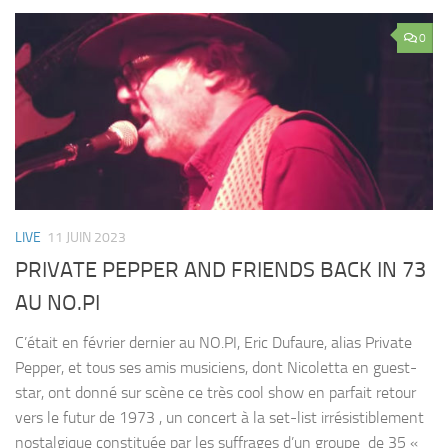
0
LIVE
11 JUIN 2023
PRIVATE PEPPER AND FRIENDS BACK IN 73
AU NO.PI
C’était en février dernier au NO.PI, Eric Dufaure, alias Private
Pepper, et tous ses amis musiciens, dont Nicoletta en guest-
star, ont donné sur scène ce très cool show en parfait retour
vers le futur de 1973 , un concert à la set-list irrésistiblement
nostalgique constituée par les suffrages d’un groupe de 35 «