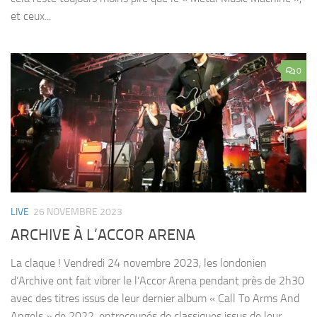
et ceux...
0
LIVE
26 NOVEMBRE 2023
ARCHIVE À L’ACCOR ARENA
La claque ! Vendredi 24 novembre 2023, les londonien
d’Archive ont fait vibrer le l’Accor Arena pendant près de 2h30
avec des titres issus de leur dernier album « Call To Arms And
Angels » de 2022, entrecoupés de classiques issus de leur