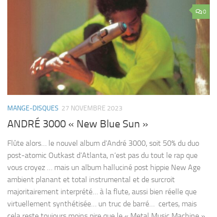
0
MANGE-DISQUES
27 NOVEMBRE 2023
ANDRÉ 3000 « New Blue Sun »
Flûte alors… le nouvel album d’André 3000, soit 50% du duo
post-atomic Outkast d’Atlanta, n’est pas du tout le rap que
vous croyez … mais un album halluciné post hippie New Age
ambient planant et total instrumental et de surcroit
majoritairement interprété… à la flute, aussi bien réelle que
virtuellement synthétisée… un truc de barré… certes, mais
cela reste toujours moins pire que le « Metal Music Machine »,