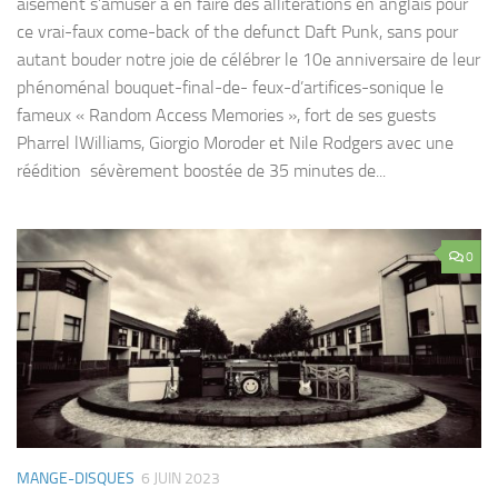
aisément s’amuser à en faire des allitérations en anglais pour
ce vrai-faux come-back of the defunct Daft Punk, sans pour
autant bouder notre joie de célébrer le 10e anniversaire de leur
phénoménal bouquet-final-de- feux-d’artifices-sonique le
fameux « Random Access Memories », fort de ses guests
Pharrel lWilliams, Giorgio Moroder et Nile Rodgers avec une
réédition sévèrement boostée de 35 minutes de...
0
MANGE-DISQUES
6 JUIN 2023