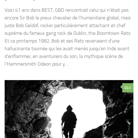
Voici 41 ans dans BEST, GBD rencontrait celui qui n’était pas
encore Sir Bob le preux chevalier de l’humanitaire global, mais
juste Bob Geldof, rocker particulièrement attachant et chef
suprême du fameux gang rock de Dublin, the Boomtown Rats.
Et ce printemps 1982, Bob et ses Rats revenaient d’une
hallucinante tournée qui les avait menés jusqu’en Inde avant
d’enflammer, en aventuriers du son, la mythique scène de
l’Hammersmith Odeon pour y...
0