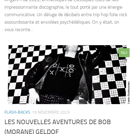
impressionnante discographie, le tout porté par une énergie
communicative. Un déluge de décibels entre trip hop folie rock
assourdissante et envolées psychédéliques. On y était, on
vous raconte...
0
FLASH-BACKS
19 NOVEMBRE 2023
LES NOUVELLES AVENTURES DE BOB
(MORANE) GELDOF