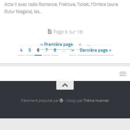
Acte II avec radio Romance, Frakture, Ticket, l’Ombre Jaune
(futur Niagara), les...
Page 6 sur 18
« Première page
«
…
4
5
6
7
8
…
»
Dernière page »
Fièrement propulsé par
- Conçu par
Thème Hueman