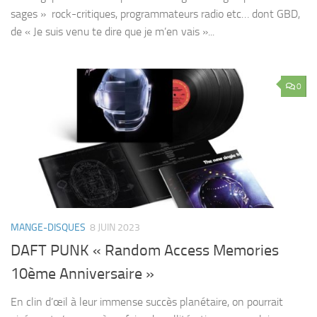
sages » rock-critiques, programmateurs radio etc… dont GBD,
de « Je suis venu te dire que je m’en vais »...
0
MANGE-DISQUES
8 JUIN 2023
DAFT PUNK « Random Access Memories
10ème Anniversaire »
En clin d’œil à leur immense succès planétaire, on pourrait