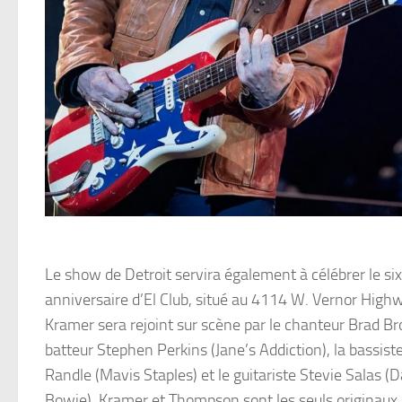
Le show de Detroit servira également à célébrer le si
anniversaire d’El Club, situé au 4114 W. Vernor High
Kramer sera rejoint sur scène par le chanteur Brad Bro
batteur Stephen Perkins (Jane’s Addiction), la bassiste
Randle (Mavis Staples) et le guitariste Stevie Salas (
Bowie). Kramer et Thompson sont les seuls originaux