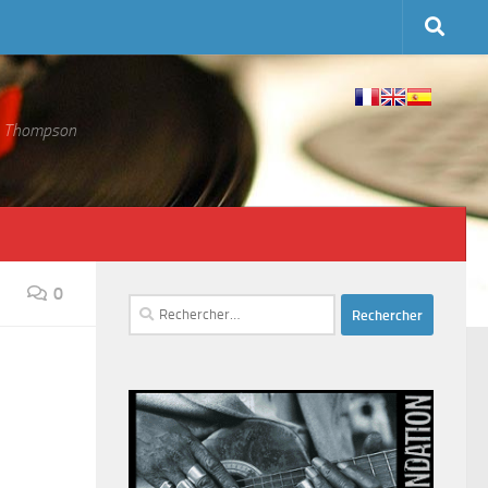
 S. Thompson
0
Rechercher :