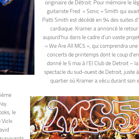
originaire de Détroit. Pour mémoire le lé
guitariste Fred « Sonic » Smith qui avai
Patti Smith est décédé en 94 des suites d’
cardiaque. Kramer a annoncé le retou
aujourd’hui dans le cadre d’un vaste projet
« We Are All MC5 », qui comprendra une 
concerts de printemps dont le coup d’en
donné le 5 mai à l’El Club de Detroit – la
spectacle du sud-ouest de Detroit, juste à
quartier où Kramer a vécu durant son 
xième
way.
oks, le
 Vicki
David
 survivants