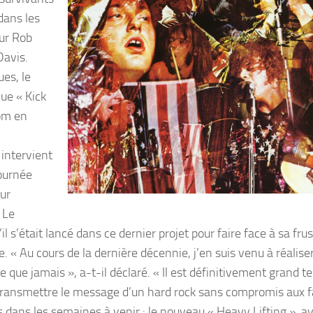
dans les
ur Rob
Davis.
es, le
ue « Kick
oom en
intervient
tournée
our
 Le
s’était lancé dans ce dernier projet pour faire face à sa frus
 « Au cours de la dernière décennie, j’en suis venu à réalise
ue jamais », a-t-il déclaré. « Il est définitivement grand 
e transmettre le message d’un hard rock sans compromis aux 
 dans les semaines à venir : le nouveau « Heavy Lifting », a