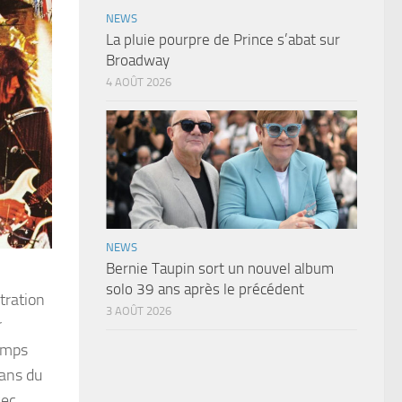
NEWS
La pluie pourpre de Prince s’abat sur
Broadway
4 AOÛT 2026
NEWS
Bernie Taupin sort un nouvel album
solo 39 ans après le précédent
tration
3 AOÛT 2026
r
temps
fans du
vec