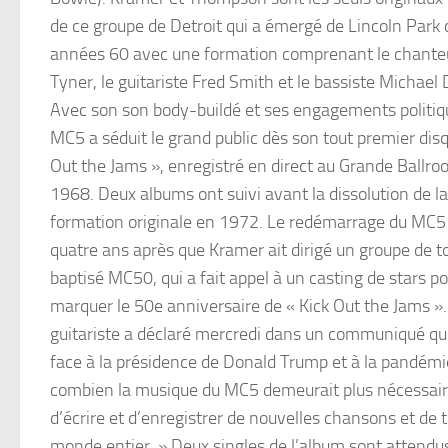
de ce groupe de Detroit qui a émergé de Lincoln Park 
années 60 avec une formation comprenant le chante
Tyner, le guitariste Fred Smith et le bassiste Michael 
Avec son son body-buildé et ses engagements politiqu
MC5 a séduit le grand public dès son tout premier disq
Out the Jams », enregistré en direct au Grande Ballr
1968. Deux albums ont suivi avant la dissolution de la
formation originale en 1972. Le redémarrage du MC5 
quatre ans après que Kramer ait dirigé un groupe de 
baptisé MC50, qui a fait appel à un casting de stars p
marquer le 50e anniversaire de « Kick Out the Jams ».
guitariste a déclaré mercredi dans un communiqué qu’il 
face à la présidence de Donald Trump et à la pandémie.
combien la musique du MC5 demeurait plus nécessaire q
d’écrire et d’enregistrer de nouvelles chansons et d
monde entier. » Deux singles de l’album sont attendus