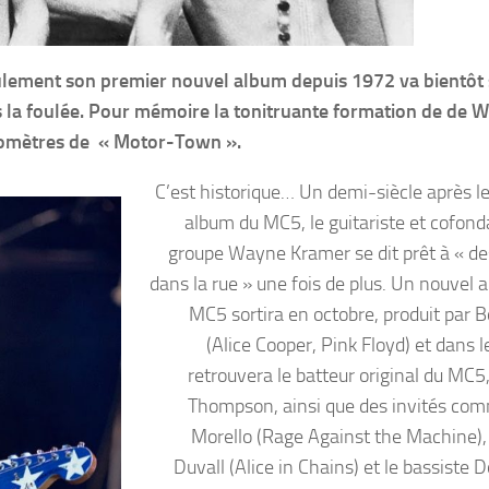
ement son premier nouvel album depuis 1972 va bientôt s
s la foulée. Pour mémoire la tonitruante formation de de 
kilomètres de « Motor-Town ».
C’est historique… Un demi-siècle après le
album du MC5, le guitariste et cofond
groupe Wayne Kramer se dit prêt à « d
dans la rue » une fois de plus. Un nouvel 
MC5 sortira en octobre, produit par B
(Alice Cooper, Pink Floyd) et dans 
retrouvera le batteur original du MC5
Thompson, ainsi que des invités c
Morello (Rage Against the Machine),
Duvall (Alice in Chains) et le bassiste