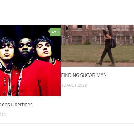
0
FINDING SUGAR MAN
12 AOÛT 2023
 des Libertines
014