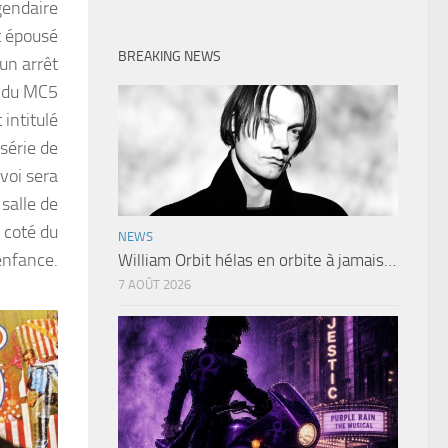
gendaire
t épousé
BREAKING NEWS
un arrêt
r du MC5
 intitulé
série de
voi sera
 salle de
 coté du
NEWS
enfance.
William Orbit hélas en orbite à jamais…
7 AOÛT 2026