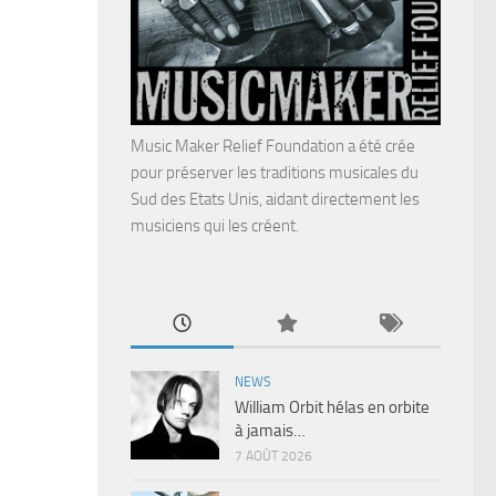
Music Maker Relief Foundation a été crée
pour préserver les traditions musicales du
Sud des Etats Unis, aidant directement les
musiciens qui les créent.
NEWS
William Orbit hélas en orbite
à jamais…
7 AOÛT 2026