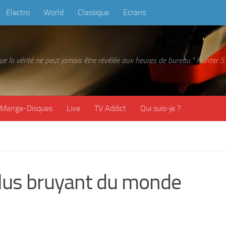
Electro
World
Classique
Ecrans
 que la vérité ne peut jamais être révélée aux heures de bureau." Hunter
Mange-Disques
Live
TV Addict
Qui suis-je ?
plus bruyant du monde