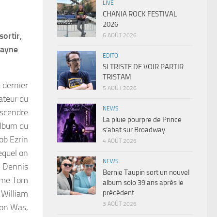
LIVE
CHANIA ROCK FESTIVAL
2026
ortir,
6 AOÛT 2026
Wayne
EDITO
SI TRISTE DE VOIR PARTIR
TRISTAM
 dernier
5 AOÛT 2026
ateur du
NEWS
escendre
La pluie pourpre de Prince
album du
s’abat sur Broadway
ob Ezrin
4 AOÛT 2026
lequel on
NEWS
, Dennis
Bernie Taupin sort un nouvel
omme Tom
album solo 39 ans après le
précédent
 William
3 AOÛT 2026
 Don Was,