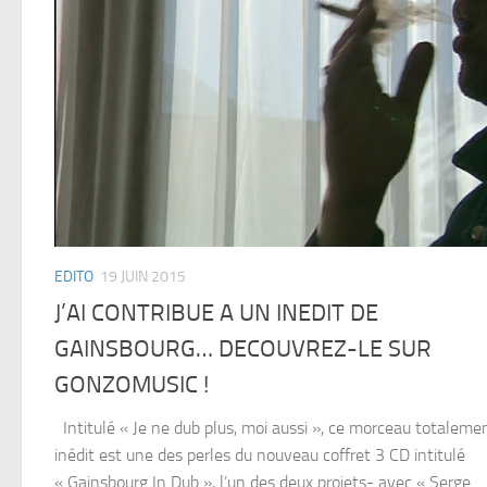
EDITO
19 JUIN 2015
J’AI CONTRIBUE A UN INEDIT DE
GAINSBOURG… DECOUVREZ-LE SUR
GONZOMUSIC !
Intitulé « Je ne dub plus, moi aussi », ce morceau totaleme
inédit est une des perles du nouveau coffret 3 CD intitulé
« Gainsbourg In Dub », l’un des deux projets- avec « Serge