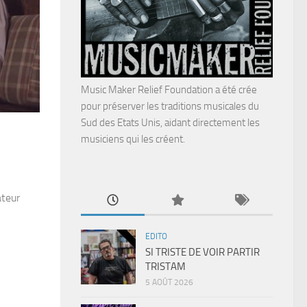
Music Maker Relief Foundation a été crée
pour préserver les traditions musicales du
Sud des Etats Unis, aidant directement les
musiciens qui les créent.
k
ateur
EDITO
SI TRISTE DE VOIR PARTIR
TRISTAM
5 AOÛT 2026