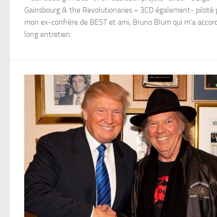
Gainsbourg & the Revolutionaries » 3CD également- piloté 
mon ex-confrère de BEST et ami, Bruno Blum qui m’a accor
long entretien.