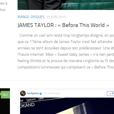
ées à
plus
MANGE-DISQUES
15 JUIN 2015
JAMES TAYLOR : « Before This World »
Comme un vieil ami resté trop longtemps éloigné, on pou
que ce 17éme album de James Taylor s’est fait attendre 
années se sont écoulées depuis son prédécesseur. Une ét
l’heure internet. Mais « Sweet baby James » n’a rien per
feeling illimité et le prouve de manière cinglante au fil d
compositions lumineuses qui composent ce « Before This
0