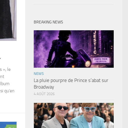
BREAKING NEWS
»
 », le
NEWS
ent
La pluie pourpre de Prince s’abat sur
album
Broadway
nsi qu’en
4 AOÛT 2026