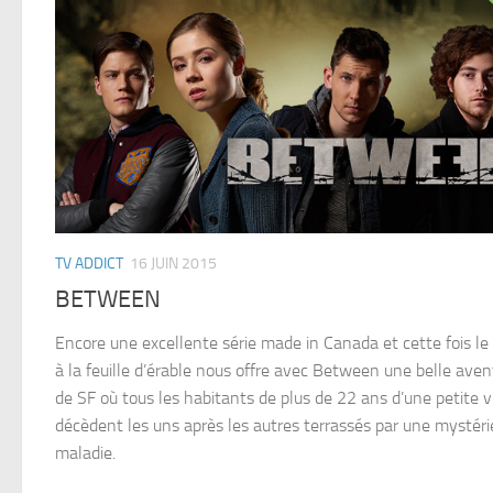
TV ADDICT
16 JUIN 2015
BETWEEN
Encore une excellente série made in Canada et cette fois le
à la feuille d’érable nous offre avec Between une belle aven
de SF où tous les habitants de plus de 22 ans d’une petite vi
décèdent les uns après les autres terrassés par une mystér
maladie.