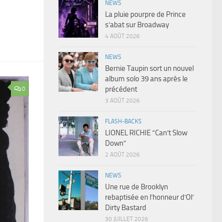
NEWS
La pluie pourpre de Prince
s’abat sur Broadway
4 AOÛT 2026
NEWS
Bernie Taupin sort un nouvel
album solo 39 ans après le
précédent
0
3 AOÛT 2026
FLASH-BACKS
LIONEL RICHIE “Can’t Slow
Down”
2 AOÛT 2026
NEWS
Une rue de Brooklyn
rebaptisée en l’honneur d’Ol’
Dirty Bastard
30 JUILLET 2026