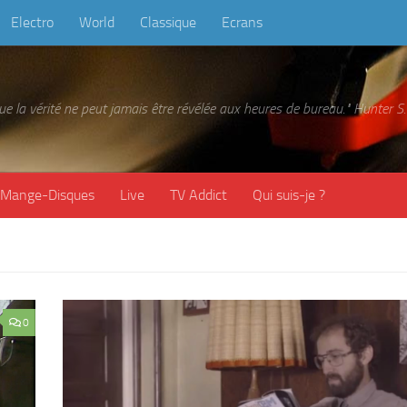
Electro
World
Classique
Ecrans
 que la vérité ne peut jamais être révélée aux heures de bureau." Hunter
Mange-Disques
Live
TV Addict
Qui suis-je ?
0