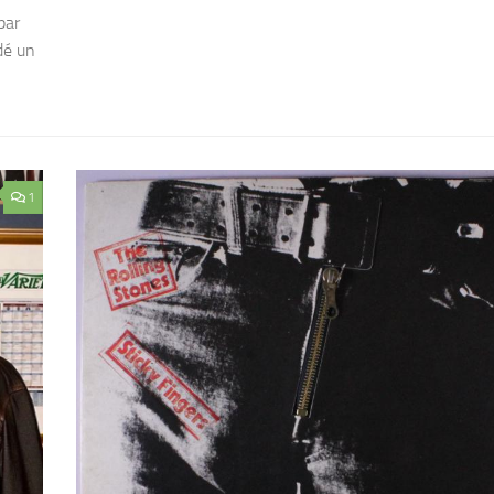
par
dé un
1