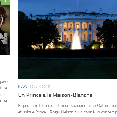
0
 pays
NEWS
15 JUIN 2015
ture
Un Prince à la Maison-Blanche
lle
ieuse
Et pour une fois ce n’est ni un Saoudien ni un Qatari.. mai
et unique Prince… Roger Nelson qui a donné un concert p