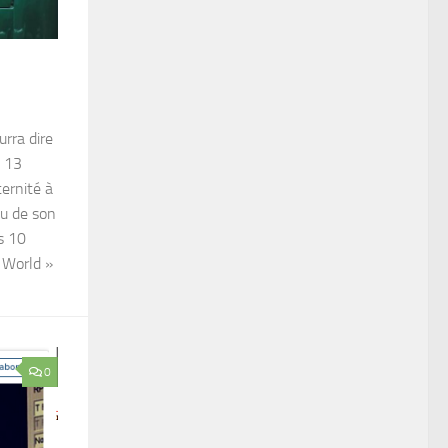
rra dire
: 13
ernité à
du de son
es 10
 World »
0