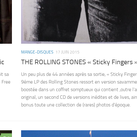
MANGE-DISQUES
17 JUIN 2015
ic
THE ROLLING STONES « Sticky Fingers 
it sa
Un peu plus de 44 années après sa sortie, « Sticky Fingers
e Free
9éme LP des Rolling Stones ressort en version savamm
boostée dans un coffret somptueux qui contient ,outre l’
original, un second CD de versions inédites et de lives, ai
bonus toute une collection de (rares) photos d’époque.