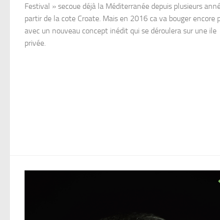
Festival » secoue déjà la Méditerranée depuis plusieurs ann
partir de la cote Croate. Mais en 2016 ca va bouger encore 
avec un nouveau concept inédit qui se déroulera sur une ile
privée.