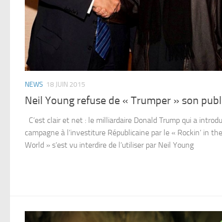
NEWS
18 JUIN 2015
Neil Young refuse de « Trumper » son publ
C’est clair et net : le milliardaire Donald Trump qui a introdu
campagne à l’investiture Républicaine par le « Rockin’ in th
World » s’est vu interdire de l’utiliser par Neil Young