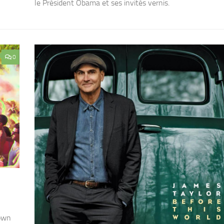
le Président Obama et ses invités vernis.
0
wown