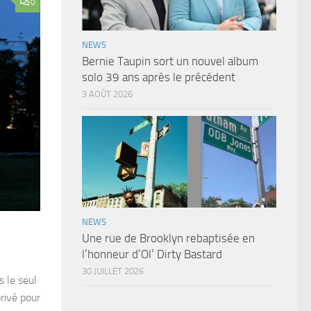
0
NEWS
Bernie Taupin sort un nouvel album
solo 39 ans après le précédent
3 AOÛT 2026
NEWS
Une rue de Brooklyn rebaptisée en
l’honneur d’Ol’ Dirty Bastard
30 JUILLET 2026
s le seul
rivé pour