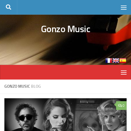
Skip to content
Gonzo Music
GONZO MUSIC
BLOG
0