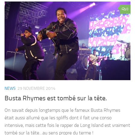
0
NEWS
29 NOVEMBRE 2014
Busta Rhymes est tombé sur la tête.
On savait depuis longtemps que le fameux Busta Rhymes
était aussi allumé que les spliffs dont il fait une conso
intensive, mais cette fois le rapper de Long Island est vraiment
tombé sur la tête…au sens propre du terme !