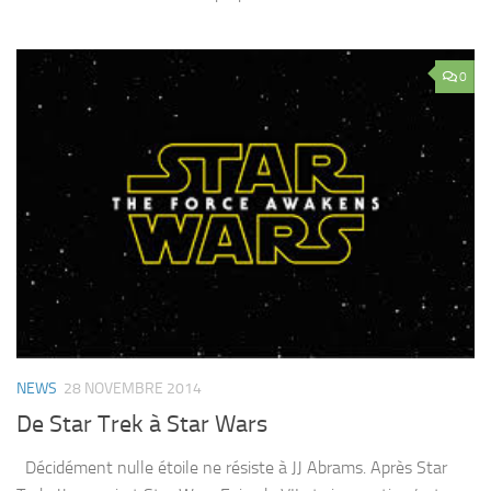
0
NEWS
28 NOVEMBRE 2014
De Star Trek à Star Wars
Décidément nulle étoile ne résiste à JJ Abrams. Après Star