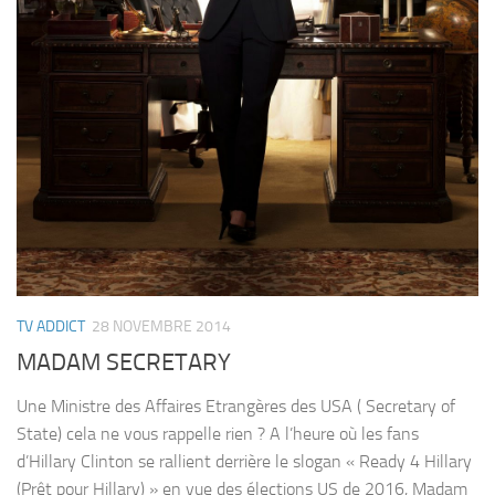
TV ADDICT
28 NOVEMBRE 2014
MADAM SECRETARY
Une Ministre des Affaires Etrangères des USA ( Secretary of
State) cela ne vous rappelle rien ? A l’heure où les fans
d’Hillary Clinton se rallient derrière le slogan « Ready 4 Hillary
(Prêt pour Hillary) » en vue des élections US de 2016, Madam