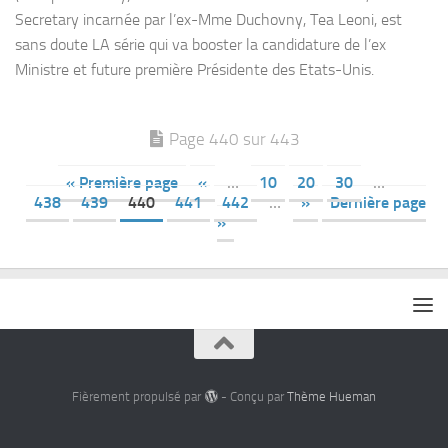
Secretary incarnée par l’ex-Mme Duchovny, Tea Leoni, est
sans doute LA série qui va booster la candidature de l’ex
Ministre et future première Présidente des Etats-Unis.
Page 440 sur 443
« Première page
«
…
10
20
30
…
438
439
440
441
442
…
»
Dernière page
»
Fièrement propulsé par
- Conçu par
Thème Hueman