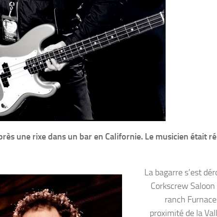
près une rixe dans un bar en Californie. Le musicien était r
La bagarre s’est dér
Corkscrew Saloon 
ranch Furnace
proximité de la Val