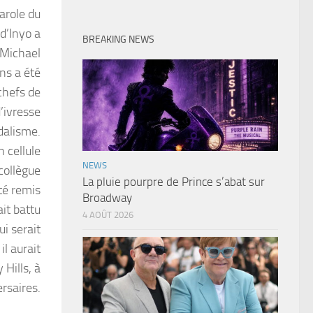
arole du
d’Inyo a
BREAKING NEWS
 Michael
ns a été
chefs de
’ivresse
dalisme.
n cellule
NEWS
collègue
La pluie pourpre de Prince s’abat sur
té remis
Broadway
ait battu
4 AOÛT 2026
ui serait
il aurait
Hills, à
ersaires.