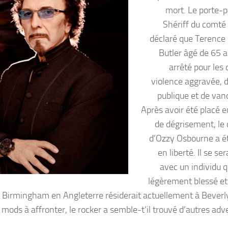
mort. Le porte-p
Shériff du comté 
déclaré que Terence
Butler âgé de 65 a
arrêté pour les 
violence aggravée, d
publique et de van
Après avoir été placé e
de dégrisement, le 
d’Ozzy Osbourne a é
en liberté. Il se ser
avec un individu q
légèrement blessé et 
e Birmingham en Angleterre résiderait actuellement à Beverly 
mods à affronter, le rocker a semble-t’il trouvé d’autres adv