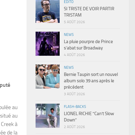
EDITO
SI TRISTE DE VOIR PARTIR
TRISTAM
5 AOÛT 2026
NEWS
La pluie pourpre de Prince
s’abat sur Broadway
4 AOÛT 2026
NEWS
Bernie Taupin sort un nouvel
album solo 39 ans après le
éputé
précédent
3 AOÛT 2026
oulée au
FLASH-BACKS
LIONEL RICHIE “Can’t Slow
situé au
Down”
 Creek à
2 AOÛT 2026
lée de la