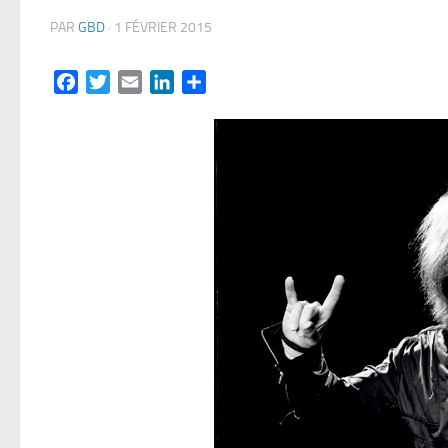
PAR
GBD
·
1 FÉVRIER 2015
Facebook
Twitter
Email
LinkedIn
Partager