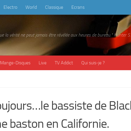
Electro
World
Classique
Ecrans
 que la vérité ne peut jamais être révélée aux heures de bureau." Hunter
Mange-Disques
Live
TV Addict
Qui suis-je ?
oujours…le bassiste de Blac
e baston en Californie.