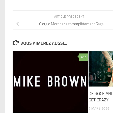
ARTICLE PRÉCÉDENT
Giorgio Moroder est complètement Gaga.
VOUS AIMEREZ AUSSI...
0
DE ROCK AND
GET CRAZY
7 MARS 2026