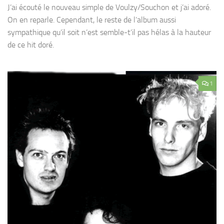
J’ai écouté le nouveau simple de Voulzy/Souchon et j’ai adoré.
On en reparle. Cependant, le reste de l’album aussi
sympathique qu’il soit n’est semble-t’il pas hélas à la hauteur
de ce hit doré.
1