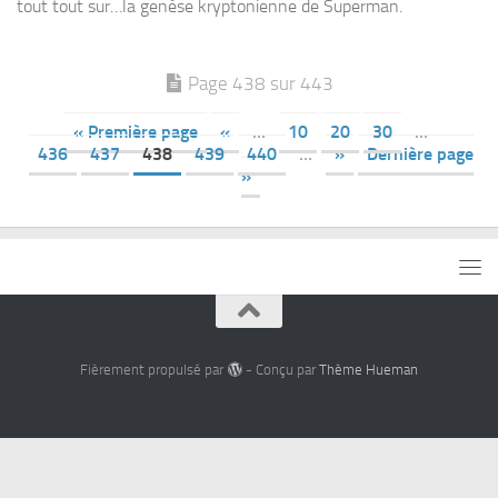
tout tout sur…la genèse kryptonienne de Superman.
Page 438 sur 443
« Première page
«
…
10
20
30
…
436
437
438
439
440
…
»
Dernière page
»
Fièrement propulsé par
- Conçu par
Thème Hueman