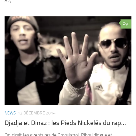
82,...
0
NEWS
12 DÉCEMBRE 2014
Djadja et Dinaz : les Pieds Nickelés du rap…
On dirait les aventures de Croquignol, Ribouldingue et