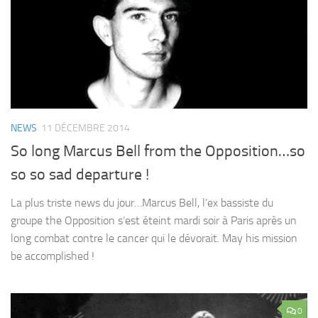
NEWS
11 DÉCEMBRE 2014
So long Marcus Bell from the Opposition…so
so so sad departure !
La plus triste news du jour…Marcus Bell, l’ex bassiste du
groupe the Opposition s’est éteint mardi soir à Paris après un
long combat contre le cancer qui le dévorait. May his mission
be accomplished !
0