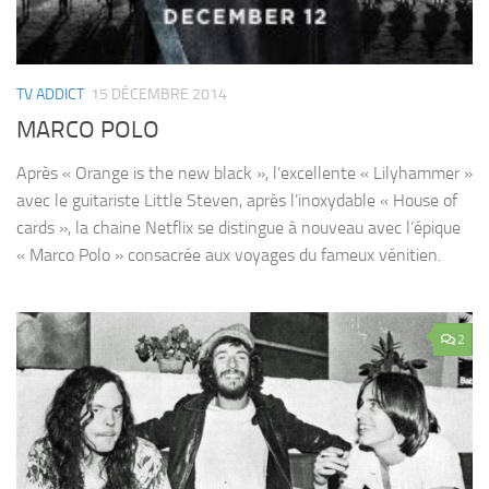
TV ADDICT
15 DÉCEMBRE 2014
MARCO POLO
Après « Orange is the new black », l’excellente « Lilyhammer »
avec le guitariste Little Steven, après l’inoxydable « House of
cards », la chaine Netflix se distingue à nouveau avec l’épique
« Marco Polo » consacrée aux voyages du fameux vénitien.
2