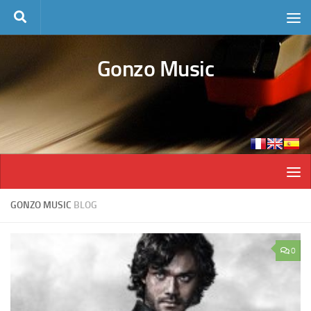
Skip to content
Gonzo Music
GONZO MUSIC
BLOG
0