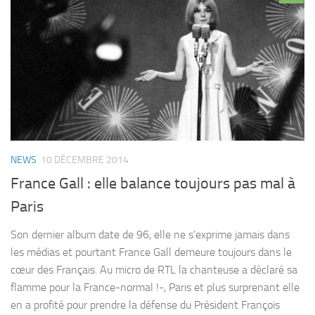
NEWS
10 DÉCEMBRE 2014
France Gall : elle balance toujours pas mal à
Paris
Son dernier album date de 96, elle ne s’exprime jamais dans
les médias et pourtant France Gall demeure toujours dans le
cœur des Français. Au micro de RTL la chanteuse a déclaré sa
flamme pour la France-normal !-, Paris et plus surprenant elle
en a profité pour prendre la défense du Président François