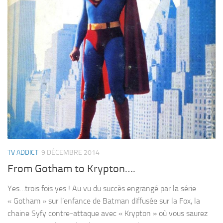
TV ADDICT
9 DÉCEMBRE 2014
From Gotham to Krypton….
Yes…trois fois yes ! Au vu du succès engrangé par la série
« Gotham » sur l’enfance de Batman diffusée sur la Fox, la
chaine Syfy contre-attaque avec « Krypton » où vous saurez