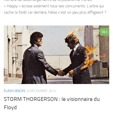
« Happy » écrase aisément tous ses concurrents. L’arbre qui
cache la forêt car derrière, hélas c’est un peu plus affligeant ?
0
FLASH-BACKS
8 DÉCEMBRE 2014
STORM THORGERSON : le visionnaire du
Floyd