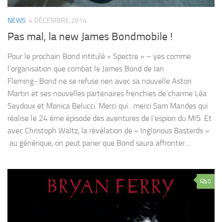
NEWS
4 DÉCEMBRE 2014
Pas mal, la new James Bondmobile !
Pour le prochain Bond intitulé « Spectre » – yes comme
l’organisation que combat le James Bond de Ian
Fleming- Bond ne se refuse rien avec sa nouvelle Aston
Martin et ses nouvelles partenaires frenchies de charme Léa
Seydoux et Monica Belucci. Merci qui…merci Sam Mandes qui
réalise le 24 éme épisode des aventures de l’espion du MI5. Et
avec Christoph Waltz, la révélation de « Inglorious Basterds »
au générique, on peut parier que Bond saura affronter...
0