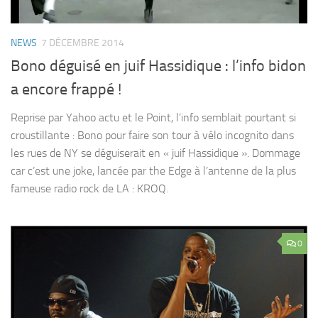
NEWS
7 DÉCEMBRE 2014
Bono déguisé en juif Hassidique : l’info bidon
a encore frappé !
Reprise par Yahoo actu et le Point, l’info semblait pourtant si
croustillante : Bono pour faire son tour à vélo incognito dans
les rues de NY se déguiserait en « juif Hassidique ». Dommage
car c’est une joke, lancée par the Edge à l’antenne de la plus
fameuse radio rock de LA : KROQ.
0