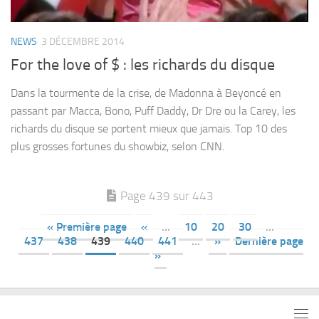
NEWS
3 DÉCEMBRE 2014
For the love of $ : les richards du disque
Dans la tourmente de la crise, de Madonna à Beyoncé en
passant par Macca, Bono, Puff Daddy, Dr Dre ou la Carey, les
richards du disque se portent mieux que jamais. Top 10 des
plus grosses fortunes du showbiz, selon CNN.
Page 439 sur 443
« Première page
«
…
10
20
30
…
437
438
439
440
441
…
»
Dernière page
»