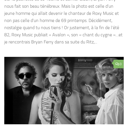
nous fait son beau ténébreux. Mais la photo est celle d’un
jeune homme qui allait devenir le chanteur de Roxy Music et
non pas celle d’un homme de 69 printemps. Décidément,
nostalgie quand tu nous tiens ! Or justement, à la fin de l’été
82, Roxy Music publiait « Avalon », son « chant du cygne »…et
je rencontrais Bryan Ferry dans sa suite du Ritz,...
0