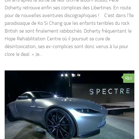
Doherty retrouve enfin ses complices des Libertines. En route
pour de nouvelles aventures discographiques ! C’est dans l’île
paradisiaque de Ko Si Chang que les enfants terribles du rock
British se sont finalement rabibochés. Doherty fréquentant le
Hope Rehabilitation Centre où il poursuit sa cure de
désintoxication, ses ex-complices sont donc venus à lui pour
clore le deal. « Je...
0