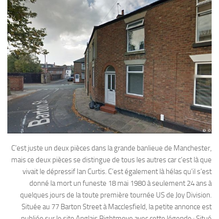
C’est juste un deux pièces dans la grande banlieue de Manchester,
mais ce deux pièces se distingue de tous les autres car c’est là que
vivait le dépressif Ian Curtis. C’est également là hélas qu’il s’est
donné la mort un funeste 18 mai 1980 à seulement 24 ans à
quelques jours de la toute première tournée US de Joy Division.
Située au 77 Barton Street à Macclesfield, la petite annonce est
publiée sur le site Anglais Rightmove avec cette légende : Situé