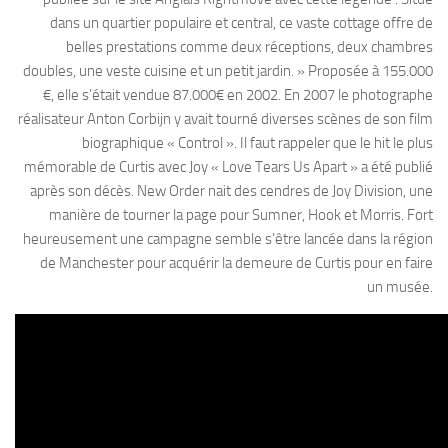
dans un quartier populaire et central, ce vaste cottage offre de
belles prestations comme deux réceptions, deux chambres
doubles, une veste cuisine et un petit jardin. » Proposée à 155.000
€, elle s’était vendue 87.000€ en 2002. En 2007 le photographe
réalisateur Anton Corbijn y avait tourné diverses scènes de son film
biographique « Control ». Il faut rappeler que le hit le plus
mémorable de Curtis avec Joy « Love Tears Us Apart » a été publié
après son décès. New Order nait des cendres de Joy Division, une
manière de tourner la page pour Sumner, Hook et Morris. Fort
heureusement une campagne semble s’être lancée dans la région
de Manchester pour acquérir la demeure de Curtis pour en faire
un musée.