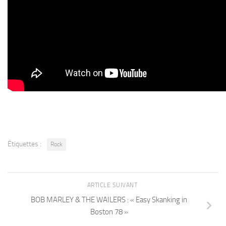
Étiquettes :
Rock
ARTICLE SUIVANT
BOB MARLEY & THE WAILERS : « Easy Skanking in
Boston 78 »