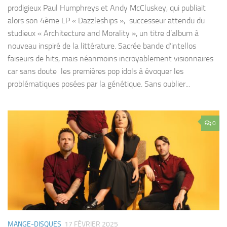
prodigieux Paul Humphreys et Andy McCluskey, qui publiait
alors son 4ème LP « Dazzleships », successeur attendu du
studieux « Architecture and Morality », un titre d’album à
nouveau inspiré de la littérature. Sacrée bande d’intellos
faiseurs de hits, mais néanmoins incroyablement visionnaires
car sans doute les premières pop idols à évoquer les
problématiques posées par la génétique. Sans oublier...
0
MANGE-DISQUES
17 FÉVRIER 2025