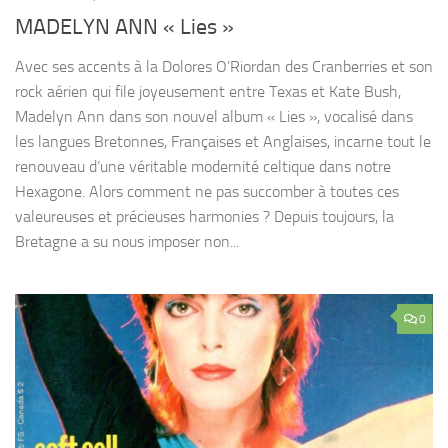
MADELYN ANN « Lies »
Avec ses accents à la Dolores O’Riordan des Cranberries et son
rock aérien qui file joyeusement entre Texas et Kate Bush,
Madelyn Ann dans son nouvel album « Lies », vocalisé dans
les langues Bretonnes, Françaises et Anglaises, incarne tout le
renouveau d’une véritable modernité celtique dans notre
Hexagone. Alors comment ne pas succomber à toutes ces
valeureuses et précieuses harmonies ? Depuis toujours, la
Bretagne a su nous imposer non...
0