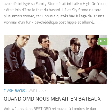
avoir désintégré sa Family Stone était intitulé « High On You »,
c’était loin d’être le fruit du hasard. Hélas Sly Stone ne sera
plus jamais stoned, car il nous a quittés hier à l’age de 82 ans.
Pionnier d’un funk psychédélique post hippie et allumé,...
0
FLASH-BACKS
8 AVRIL 2025
QUAND OMD NOUS MENAIT EN BATEAUX
Voici 42 ans dans BEST GBD retrouvait à Londres le duo