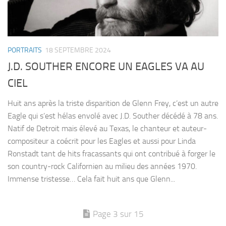
PORTRAITS
18 SEPTEMBRE 2024
J.D. SOUTHER ENCORE UN EAGLES VA AU
CIEL
Huit ans après la triste disparition de Glenn Frey, c’est un autre
Eagle qui s’est hélas envolé avec J.D. Souther décédé à 78 ans.
Natif de Detroit mais élevé au Texas, le chanteur et auteur-
compositeur a coécrit pour les Eagles et aussi pour Linda
Ronstadt tant de hits fracassants qui ont contribué à forger le
son country-rock Californien au milieu des années 1970.
Immense tristesse… Cela fait huit ans que Glenn...
Page 3 sur 15