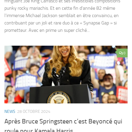
fringuant Joe King Carrasco et ses irrésistibles compositions
punky rocky mariachis. Et en cette fin d’année 82 même
l’immense Michael Jackson semblait en être convaincu, en
contribuant par un joli et rare duo à ce « Synapse Gap » si
prometteur. Avec en prime un super cliché...
0
NEWS
28 OCTOBRE 2024
Après Bruce Springsteen c’est Beyoncé qui
roule pour Kamala Harris