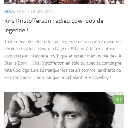
NEWS
30 SEPTEMBRE 2024
Kris Kristofferson : adieu cow-boy de
légende !
Triste news Kris Kristofferson, légende de la country music est
décédé chez lui à Hawaï, à l’âge de 88 ans. A la fois auteur-
compositeur-interprète mythique et acteur mémorable de « A
Star Is Born », Kris Kristofferson en solo ou avec sa compagne
Rita Coolidge aura su marquer les cœurs comme les charts de
son style aussi charmeur que nonchalant. RIP cow-boy !
0