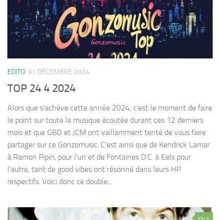
EDITO
31 DÉCEMBRE 2024
TOP 24 4 2024
Alors que s’achève cette année 2024, c’est le moment de faire
le point sur toute la musique écoutée durant ces 12 derniers
mois et que GBD et JCM ont vaillamment tenté de vous faire
partager sur ce Gonzomusic. C’est ainsi que de Kendrick Lamar
à Ramon Pipin, pour l’un et de Fontaines D.C. à Eels pour
l’autre, tant de good vibes ont résonné dans leurs HP
respectifs. Voici donc ce double...
0