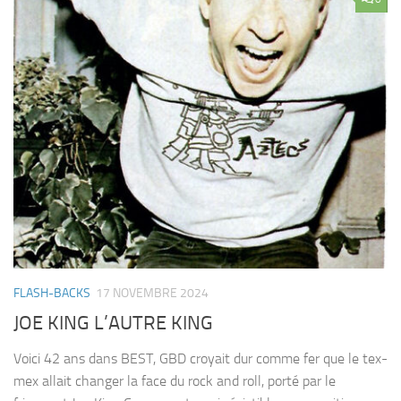
FLASH-BACKS
17 NOVEMBRE 2024
JOE KING L’AUTRE KING
Voici 42 ans dans BEST, GBD croyait dur comme fer que le tex-
mex allait changer la face du rock and roll, porté par le