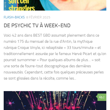
FLASH-BACKS
8 FÉVRIER 2025
DE PSYCHIC TV À WEEK-END
Voici 42 ans dans BEST GBD assumait pleinement dans ce
numéro 175 du mensuel de la rue d’Antin, la mythique
rubrique Croque Vinyle, ici rebaptisée « 33 tours/minute » et
traditionnellement assurée par le fameux Hervé Picart et qu’on
pourrait surnommer « Pour quelques albums de plus… » soit
une sorte de fourre-tout discographique des dernières
nouveautés. Cependant, cette fois quelques précieuses perles
se sont glissées dans la récolte, comme les...
2