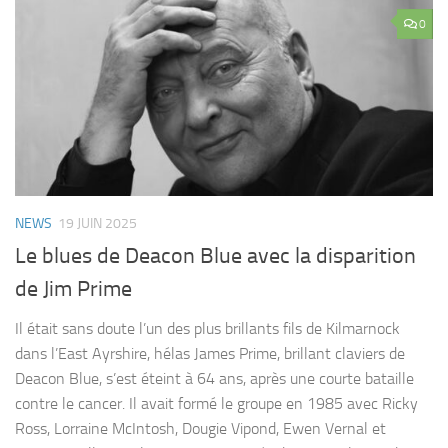
0
NEWS
19 JUIN 2025
Le blues de Deacon Blue avec la disparition
de Jim Prime
Il était sans doute l’un des plus brillants fils de Kilmarnock
dans l’East Ayrshire, hélas James Prime, brillant claviers de
Deacon Blue, s’est éteint à 64 ans, après une courte bataille
contre le cancer. Il avait formé le groupe en 1985 avec Ricky
Ross, Lorraine McIntosh, Dougie Vipond, Ewen Vernal et