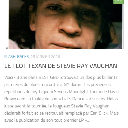
FLASH-BACKS
25 JANVIER 2026
LE FLOT TEXAN DE STEVIE RAY VAUGHAN
Voici 43 ans dans BEST GBD retrouvait un des plus brillants
pistoleros du blues rencontré à NY durant les précieuses
répétitions du mythique « Serious Moonlight Tour » de David
Bowie dans la foulée de son « Let’s Dance » à succès. Hélas,
juste avant la tournée, le fougueux Stevie Ray Vaughan
déclarait forfait et se retrouvait remplacé par Earl Slick. Mais
avec la publication de son tout premier LP «...