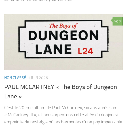
0
NON CLASSÉ
1 JUIN 2026
PAUL MCCARTNEY « The Boys of Dungeon
Lane »
C’est le 20ème album de Paul McCartney, six ans après son
« McCartney III », et nous arpentons cette allée du donjon si
empreinte de nostalgie où les harmonies d’une pop impeccable