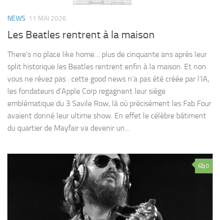
NEWS
11 MAI 2026
Les Beatles rentrent à la maison
There’s no place like home… plus de cinquante ans après leur
split historique les Beatles rentrent enfin à la maison. Et non
vous ne rêvez pas : cette good news n’a pas été créée par l’IA,
les fondateurs d’Apple Corp regagnent leur siège
emblématique du 3 Savile Row, là où précisément les Fab Four
avaient donné leur ultime show. En effet le célèbre bâtiment
du quartier de Mayfair va devenir un...
0