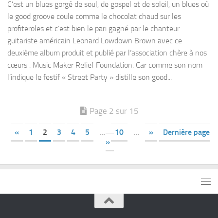
C’est un blues gorgé de soul, de gospel et de soleil, un blues où
le good groove coule comme le chocolat chaud sur les
profiteroles et c’est bien le pari gagné par le chanteur
guitariste américain Leonard Lowdown Brown avec ce
deuxième album produit et publié par l’association chère à nos
cœurs : Music Maker Relief Foundation. Car comme son nom
l’indique le festif « Street Party » distille son good...
Page 2 sur 15
«
1
2
3
4
5
…
10
…
»
Dernière page
»