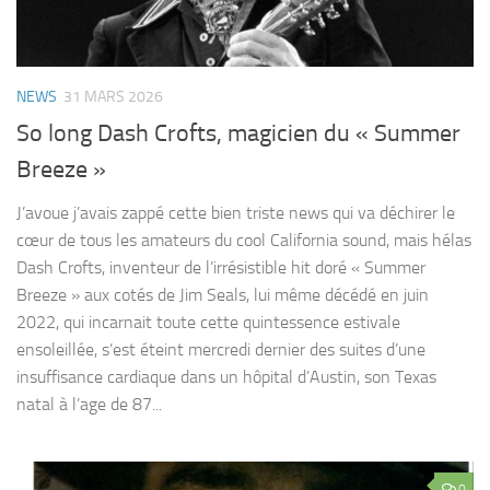
NEWS
31 MARS 2026
So long Dash Crofts, magicien du « Summer
Breeze »
J’avoue j’avais zappé cette bien triste news qui va déchirer le
cœur de tous les amateurs du cool California sound, mais hélas
Dash Crofts, inventeur de l’irrésistible hit doré « Summer
Breeze » aux cotés de Jim Seals, lui même décédé en juin
2022, qui incarnait toute cette quintessence estivale
ensoleillée, s’est éteint mercredi dernier des suites d’une
insuffisance cardiaque dans un hôpital d’Austin, son Texas
natal à l’age de 87...
0