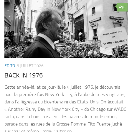
0
EDITO
5 JUILLET 2026
BACK IN 1976
Cette année-là, et ce jour-là, le 4 juillet 1976, je découvrais
pour la première fois New York city, à l’aube de mes vingt ans,
dans l’allégresse du bicentenaire des Etats-Unis. On écoutait
« Another Rainy Day In New York City » de Chicago sur WABC
radio, dans la baie croisaient des navires du monde entier,
parade dans les rues de la Grosse Pomme, Tito Puente juché
sur char et même Jimmy Carter en...