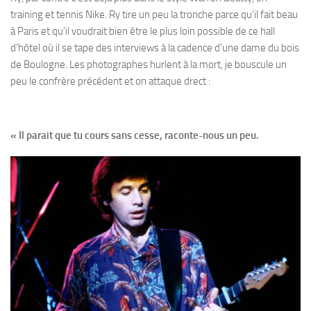
training et tennis Nike. Ry tire un peu la tronche parce qu’il fait beau
à Paris et qu’il voudrait bien être le plus loin possible de ce hall
d’hôtel où il se tape des interviews à la cadence d’une dame du bois
de Boulogne. Les photographes hurlent à la mort, je bouscule un
peu le confrère précédent et on attaque drect :
« Il parait que tu cours sans cesse, raconte-nous un peu.