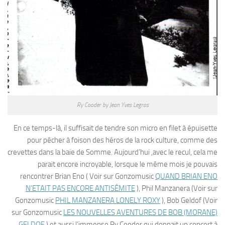
Ry Cooder by Jean Yves Legras
En ce temps-là, il suffisait de tendre son micro en filet à épuisette
pour pêcher à foison des héros de la rock culture, comme des
crevettes dans la baie de Somme. Aujourd’hui ,avec le recul, cela me
parait encore incroyable, lorsque le même mois je pouvais
rencontrer Brian Eno ( Voir sur Gonzomusic
QUAND BRIAN ENO
N’ETAIT PAS ENCORE ANTISÉMITE
), Phil Manzanera (Voir sur
Gonzomusic
PHIL MANZANERA LONELY ROXY
), Bob Geldof (Voir
sur Gonzomusic
LES NOUVELLES AVENTURES DE BOB (MORANE)
GELDOF
) et aussi l’immense Ry Cooder qui donnait un concert à