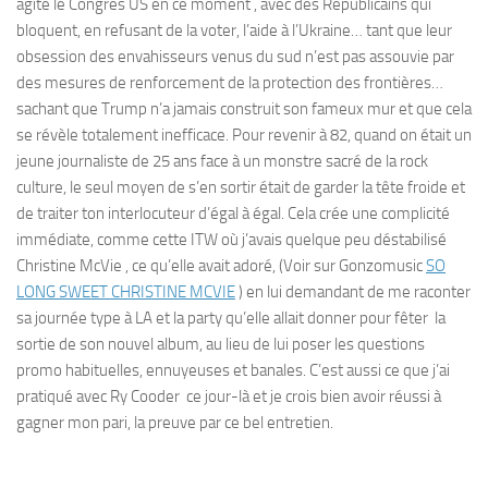
agite le Congrès US en ce moment , avec des Républicains qui
bloquent, en refusant de la voter, l’aide à l’Ukraine… tant que leur
obsession des envahisseurs venus du sud n’est pas assouvie par
des mesures de renforcement de la protection des frontières…
sachant que Trump n’a jamais construit son fameux mur et que cela
se révèle totalement inefficace. Pour revenir à 82, quand on était un
jeune journaliste de 25 ans face à un monstre sacré de la rock
culture, le seul moyen de s’en sortir était de garder la tête froide et
de traiter ton interlocuteur d’égal à égal. Cela crée une complicité
immédiate, comme cette ITW où j’avais quelque peu déstabilisé
Christine McVie , ce qu’elle avait adoré, (Voir sur Gonzomusic
SO
LONG SWEET CHRISTINE MCVIE
) en lui demandant de me raconter
sa journée type à LA et la party qu’elle allait donner pour fêter la
sortie de son nouvel album, au lieu de lui poser les questions
promo habituelles, ennuyeuses et banales. C’est aussi ce que j’ai
pratiqué avec Ry Cooder ce jour-là et je crois bien avoir réussi à
gagner mon pari, la preuve par ce bel entretien.