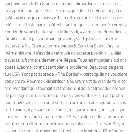
qui traversent le Rio Grande en fraude. Richardson, le réalisateur,
m’a appelé pour que je fasse la musique de « The Border » parce
qu’il savait que je connaissais bien cette culture. Le film est assez
fidèle, il est triste parce qu’il est vrai. Lorsque j’ai demandé à Freddy
Fender de venir chanter sur le tittle track, « Across the Borderline »,
c’était d’autant plus touchant que son grand-père a lui-même
traversé le Rio Grande comme wetback. Sam the Sham, c’est la
même histoire, il s’est déjà retrouvé dans cette position. Il a déjà
traversé la frontière de manière illégale. Tous les musiciens qui ont
bossé avec moi connaissent bien le problème. Beaucoup de gens
aux USA n’ont pas apprécié « The Border », parce qu’ils ne voulaient
pas y croire. Pour moi, Richardson a eu vraiment du cran de faire ce
film. Pendant qu’il tournait à la frontière, il devait filmer des scènes
de passage et il m’a raconté que des vrais wetbacks en ont profité
pour traverser. Ils s’en sont sortis en se mêlant aux figurants. Dans
cette rivière, il y e sans cesse des gens qui se noient, des gens qui
sont ensuite vendus comme des bêtes. La plupart des américains
préfèrent occulter ce problème qui les culpabilise. On les arrête, on
les expulse, puis ils reviennent ; c’est le cercle vicieux : l’Amérique