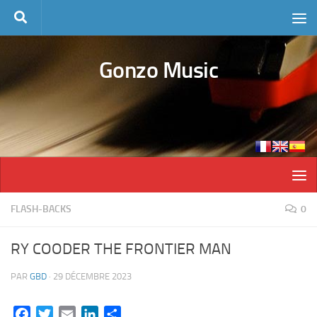
Skip to content
Gonzo Music
FLASH-BACKS
0
RY COODER THE FRONTIER MAN
PAR
GBD
·
29 DÉCEMBRE 2023
Facebook
Twitter
Email
LinkedIn
Partager