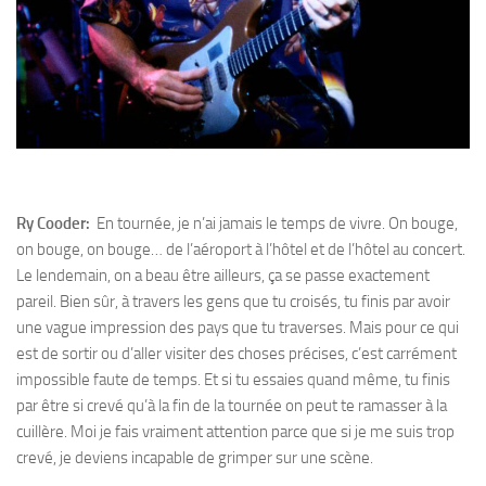
Ry Cooder:
En tournée, je n’ai jamais le temps de vivre. On bouge,
on bouge, on bouge… de l’aéroport à l’hôtel et de l’hôtel au concert.
Le lendemain, on a beau être ailleurs, ça se passe exactement
pareil. Bien sûr, à travers les gens que tu croisés, tu finis par avoir
une vague impression des pays que tu traverses. Mais pour ce qui
est de sortir ou d’aller visiter des choses précises, c’est carrément
impossible faute de temps. Et si tu essaies quand même, tu finis
par être si crevé qu’à la fin de la tournée on peut te ramasser à la
cuillère. Moi je fais vraiment attention parce que si je me suis trop
crevé, je deviens incapable de grimper sur une scène.