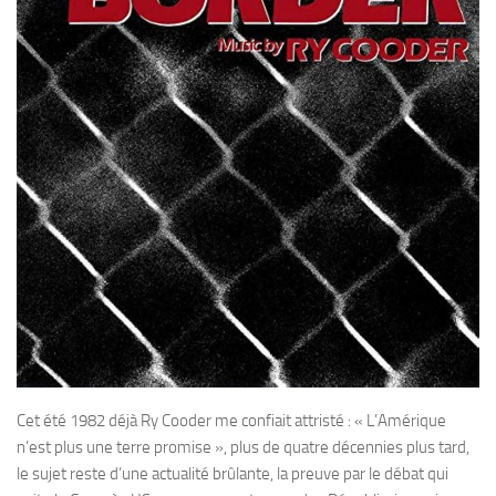
Cet été 1982 déjà Ry Cooder me confiait attristé : « L’Amérique
n’est plus une terre promise », plus de quatre décennies plus tard,
le sujet reste d’une actualité brûlante, la preuve par le débat qui