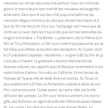
mexicains qui ont de l’eau jusqu’à la ceinture. Ceux-là n’iront pas
grossir la main d’œuvre bon marché des nouveaux esclavagistes
américains. Dans tout le sud des USA jusqu’à la Californie, les
mexicains illégaux font tous les jobs que refusent les blancs et à
plus de 50 % de discount. Pour eux, l’esclavage vaut mieux que de
continuer à crever dans les trous à rats que sont les bidonvilles qui
longent la frontière. « The Border », justement c’est le thème d’un
film de Tony Richardson, un film aussi violent que passionné qui ne
fait hélas que refléter la situation des clandestins. Ry Cooder, dont
le LP précédent s’appelait « Borderline », a signé la BO du film et ça
n’est pas un hasard. Le guitariste a toujours été branché par
diverses cultures, ses rapports avec le Mexique ressemblent à une
vieille histoire d’amour. Ry a vécu en Californie, à trois heures de
freeway de Tijuana, ville de deals divers et louches. Au Texas, et
plus exactement à El Paso où Richardson a planté le décor de son
film, c’est encore pire. Ciudad Juarez, de l’autre côté, est la ville
défouloir des yankees. Le film vous fichera surement une bonne
gifle, Jack Nicholson en agent de la Border Patrol est assez balaise.
Ry, par contre c’est déjà plus dans le style Warren Beatty, en