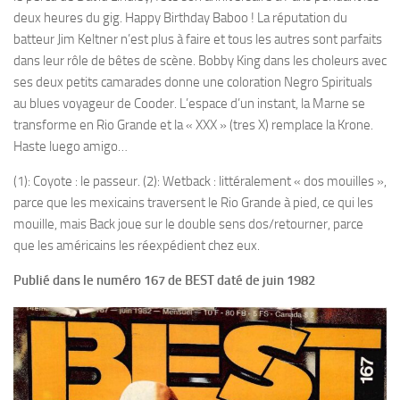
deux heures du gig. Happy Birthday Baboo ! La réputation du
batteur Jim Keltner n’est plus à faire et tous les autres sont parfaits
dans leur rôle de bêtes de scène. Bobby King dans les choleurs avec
ses deux petits camarades donne une coloration Negro Spirituals
au blues voyageur de Cooder. L’espace d’un instant, la Marne se
transforme en Rio Grande et la « XXX » (tres X) remplace la Krone.
Haste luego amigo…
(1): Coyote : le passeur. (2): Wetback : littéralement « dos mouilles »,
parce que les mexicains traversent le Rio Grande à pied, ce qui les
mouille, mais Back joue sur le double sens dos/retourner, parce
que les américains les réexpédient chez eux.
Publié dans le numéro 167 de BEST daté de juin 1982