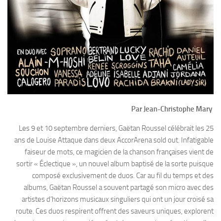
Par Jean-Christophe Mary
Les 9 et 10 septembre derniers, Gaëtan Roussel célébrait les 25
ans de Louise Attaque dans deux AccorArena sold out. Infatigable
faiseur de mots, ce magicien de la chanson françaises vient de
sortir « Éclectique », un nouvel album baptisé de la sorte puisque
composé exclusivement de duos. Car au fil du temps et des
albums, Gaëtan Roussel a souvent partagé son micro avec des
artistes d’horizons musicaux singuliers qui ont un jour croisé sa
route. Ces duos respirent offrent des saveurs uniques, explorent