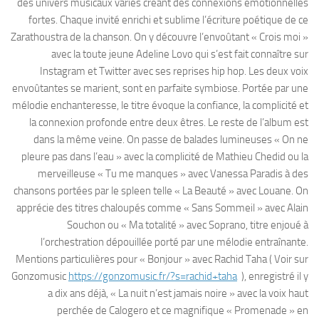
des univers musicaux variés créant des connexions émotionnelles
fortes. Chaque invité enrichi et sublime l’écriture poétique de ce
Zarathoustra de la chanson. On y découvre l’envoûtant « Crois moi »
avec la toute jeune Adeline Lovo qui s’est fait connaître sur
Instagram et Twitter avec ses reprises hip hop. Les deux voix
envoûtantes se marient, sont en parfaite symbiose. Portée par une
mélodie enchanteresse, le titre évoque la confiance, la complicité et
la connexion profonde entre deux êtres. Le reste de l’album est
dans la même veine. On passe de balades lumineuses « On ne
pleure pas dans l’eau » avec la complicité de Mathieu Chedid ou la
merveilleuse « Tu me manques » avec Vanessa Paradis à des
chansons portées par le spleen telle « La Beauté » avec Louane. On
apprécie des titres chaloupés comme « Sans Sommeil » avec Alain
Souchon ou « Ma totalité » avec Soprano, titre enjoué à
l’orchestration dépouillée porté par une mélodie entraînante.
Mentions particulières pour « Bonjour » avec Rachid Taha ( Voir sur
Gonzomusic
https://gonzomusic.fr/?s=rachid+taha
), enregistré il y
a dix ans déjà, « La nuit n’est jamais noire » avec la voix haut
perchée de Calogero et ce magnifique « Promenade » en