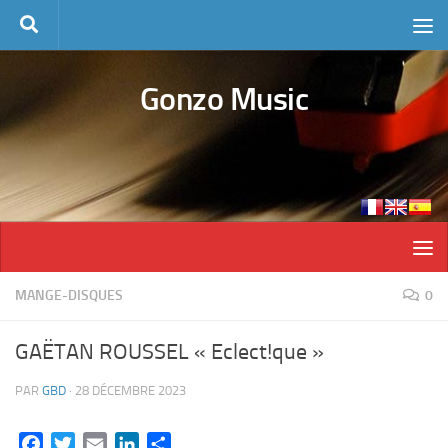
Skip to content
Gonzo Music
MANGE-DISQUES
0
GAËTAN ROUSSEL « Eclect!que »
PAR
GBD
·
28 DÉCEMBRE 2023
Facebook
Twitter
Email
LinkedIn
Partager