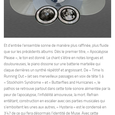
Et d’entrée l’ensemble sonne de manière plus raffinée, plus fluide
que sur les précédents albums. Dès le premier titre, « Apocalypse
Please », le ton est donné. Le chant s’étire en notes longues et
douloureuses, le piano dissone sur une batterie martelée qui
claque derrières un synthé répétitif et angoissant. De « Time Is
Running Out » (et ses merveilleux passages en voix de tête !) à
« Stockholm Syndrome » et « Butterflies and Hurricanes », le
pathos se retrouve partout dans cette toile sonore alimentée par la
peur de l’apocalypse, l’infidélité amoureuse, la mort. Refrain
entêtant, construction en escalier avec ces parties musicales qui
s’emboitent les unes aux autres, « Hysteria » est le condensé en
3’47 de ce qui fera désormais l’identité de Muse. Avec cette