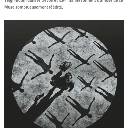
Teignmouth dans le Devon et JCM manifestement s’amuse de ce
Muse somptueusement réédité.