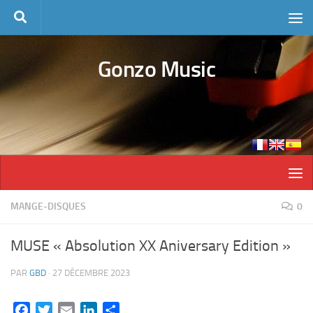
Skip to content
Gonzo Music
MANGE-DISQUES
0
MUSE « Absolution XX Aniversary Edition »
PAR
GBD
·
27 DÉCEMBRE 2023
Facebook
Twitter
Email
LinkedIn
Partager