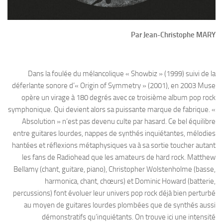
Par Jean-Christophe MARY
Dans la foulée du mélancolique « Showbiz » (1999) suivi de la
déferlante sonore d’« Origin of Symmetry » (2001), en 2003 Muse
opère un virage à 180 degrés avec ce troisième album pop rock
symphonique. Qui devient alors sa puissante marque de fabrique. «
Absolution » n’est pas devenu culte par hasard. Ce bel équilibre
entre guitares lourdes, nappes de synthés inquiétantes, mélodies
hantées et réflexions métaphysiques va à sa sortie toucher autant
les fans de Radiohead que les amateurs de hard rock. Matthew
Bellamy (chant, guitare, piano), Christopher Wolstenholme (basse,
harmonica, chant, chœurs) et Dominic Howard (batterie,
percussions) font évoluer leur univers pop rock déjà bien perturbé
au moyen de guitares lourdes plombées que de synthés aussi
démonstratifs qu’inquiétants. On trouve ici une intensité