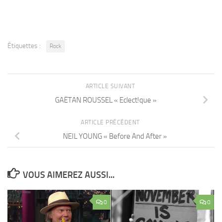
Étiquettes :
Rock
ARTICLE SUIVANT
GAËTAN ROUSSEL « Eclect!que »
ARTICLE PRÉCÉDENT
NEIL YOUNG « Before And After »
VOUS AIMEREZ AUSSI...
0
0