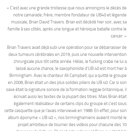
« C’est avec une grande tristesse que nous annonçons le décès de
notre camarade, frère, membre fondateur de UB40 et légende
musicale, Brian David Travers. Brian est décédé hier soir, avec sa
famille à ses côtés, après une longue et héroïque bataille contre le
cancer. »
Brian Travers avait déjà subi une opération pour se débarrasser de
deux tumeurs cérébrales en 2019, puis une nouvelle intervention
chirurgicale plus tôt cette année. Hélas, le fucking crabe ne lui a
laissé aucune chance, le saxophoniste d’UB 40 est mort hier à
Birmingham. Avec le chanteur Ali Campbell, qui a quitté le groupe
en 2008, Brian était un des plus solides piliers de UB 40. Car si son
saxe était la signature sonore de la formation reggae britannique, il
écrivait aussi les textes de la plupart des titres. Mais Brian était
également réalisateur de certains clips du groupe et c’est sous
cette casquette que je l’avais interviewé en 1988. En effet, pour son
album éponyme « UB 40 », nos birminghamiens avaient monté le
projet ambitieux de tourner des vidéos pour chacune des 10