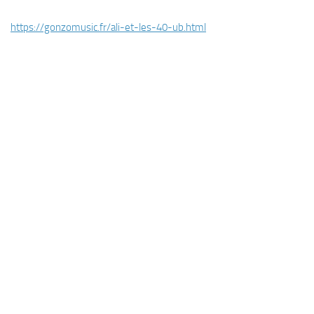
https://gonzomusic.fr/ali-et-les-40-ub.html