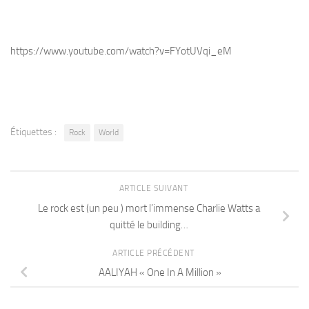
https://www.youtube.com/watch?v=FYotUVqi_eM
Étiquettes :
Rock
World
ARTICLE SUIVANT
Le rock est (un peu ) mort l’immense Charlie Watts a
quitté le building…
ARTICLE PRÉCÉDENT
AALIYAH « One In A Million »