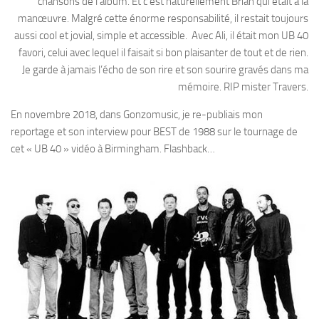
chansons de l’album. Et c’est naturellement Brian qui était à la
manœuvre. Malgré cette énorme responsabilité, il restait toujours
aussi cool et jovial, simple et accessible. Avec Ali, il était mon UB 40
favori, celui avec lequel il faisait si bon plaisanter de tout et de rien.
Je garde à jamais l’écho de son rire et son sourire gravés dans ma
mémoire. RIP mister Travers.
En novembre 2018, dans Gonzomusic, je re-publiais mon
reportage et son interview pour BEST de 1988 sur le tournage de
cet « UB 40 » vidéo à Birmingham. Flashback…