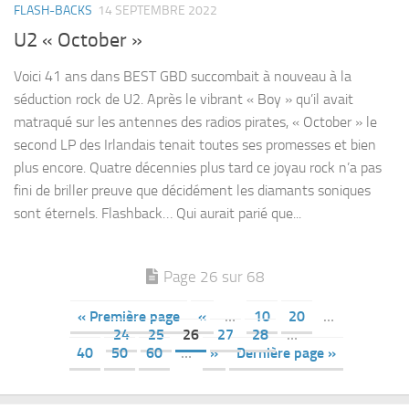
FLASH-BACKS
14 SEPTEMBRE 2022
U2 « October »
Voici 41 ans dans BEST GBD succombait à nouveau à la
séduction rock de U2. Après le vibrant « Boy » qu’il avait
matraqué sur les antennes des radios pirates, « October » le
second LP des Irlandais tenait toutes ses promesses et bien
plus encore. Quatre décennies plus tard ce joyau rock n’a pas
fini de briller preuve que décidément les diamants soniques
sont éternels. Flashback… Qui aurait parié que...
Page 26 sur 68
« Première page
«
…
10
20
…
24
25
26
27
28
…
40
50
60
…
»
Dernière page »