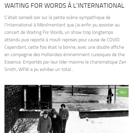
WAITING FOR WORDS À L’INTERNATIONAL
C’était samedi soir sur la petite scène sympathique de
l’International à Ménilmontant que j’ai enfin pu assister au
concert de Waiting For Words, un show trop longtemps
attendu puis reporté à moult reprises pour cause de COVID.
Cependant, cette fois était la bonne, avec une double affiche
en compagnie des Hollandais éminemment curesques de the
Essence. Emportés par leur lider maximo le charismatique Zen
Smith, WFW a pu exhiber un total...
0