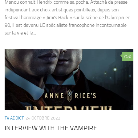
Manou connait Hendrix comme sa poche. Attaché de presse
indépendant aux choix artistiques pointilleux, depuis son
festival hommage « Jimi’s Back » sur la scène de l’Olympia en
90, il est devenu LE spécialiste francophone incontournable
sur la vie et la...
0
TV ADDICT
24 OCTOBRE 2022
INTERVIEW WITH THE VAMPIRE