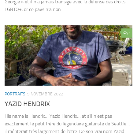
Georgie » et il n’a jamais transigé avec la défense des droits
LGBTQ+, or ce pays n’a non...
2
PORTRAITS
9 NOVEMBRE 2022
YAZID HENDRIX
His name is Hendrix… Yazid Hendrix… et s’il n’est pas
exactement le petit frère du légendaire guitariste de Seattle…
il mériterait très largement de l’être. De son vrai nom Yazid