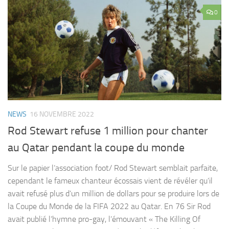
0
NEWS
16 NOVEMBRE 2022
Rod Stewart refuse 1 million pour chanter
au Qatar pendant la coupe du monde
Sur le papier l’association foot/ Rod Stewart semblait parfaite,
cependant le fameux chanteur écossais vient de révéler qu’il
avait refusé plus d’un million de dollars pour se produire lors de
la Coupe du Monde de la FIFA 2022 au Qatar. En 76 Sir Rod
avait publié l’hymne pro-gay, l’émouvant « The Killing Of