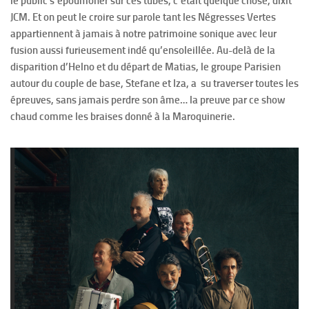
le public s’époumoner sur ces tubes, c’était quelque chose, dixit
JCM. Et on peut le croire sur parole tant les Négresses Vertes
appartiennent à jamais à notre patrimoine sonique avec leur
fusion aussi furieusement indé qu’ensoleillée. Au-delà de la
disparition d’Helno et du départ de Matias, le groupe Parisien
autour du couple de base, Stefane et Iza, a su traverser toutes les
épreuves, sans jamais perdre son âme… la preuve par ce show
chaud comme les braises donné à la Maroquinerie.