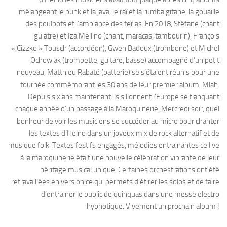
mélangeant le punk et la java, le raï et la rumba gitane, la gouaille
des poulbots et l’ambiance des ferias. En 2018, Stéfane (chant
guiatre) et Iza Mellino (chant, maracas, tambourin), François
« Cizzko » Tousch (accordéon), Gwen Badoux (trombone) et Michel
Ochowiak (trompette, guitare, basse) accompagné d’un petit
nouveau, Matthieu Rabaté (batterie) se s’étaient réunis pour une
tournée commémorant les 30 ans de leur premier album, Mlah.
Depuis six ans maintenant ils sillonnent l’Europe se flanquant
chaque année d’un passage à la Maroquinerie. Mercredi soir, quel
bonheur de voir les musiciens se succéder au micro pour chanter
les textes d’Helno dans un joyeux mix de rock alternatif et de
musique folk. Textes festifs engagés, mélodies entrainantes ce live
à la maroquinerie était une nouvelle célébration vibrante de leur
héritage musical unique. Certaines orchestrations ont été
retravaillées en version ce qui permets d’étirer les solos et de faire
d’entrainer le public de quinquas dans une messe electro
hypnotique. Vivement un prochain album !