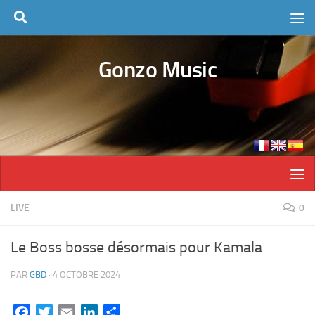
Skip to content
Gonzo Music
LIVE
0
Le Boss bosse désormais pour Kamala
PAR
GBD
·
4 OCTOBRE 2024
Facebook
Twitter
Email
LinkedIn
Partager