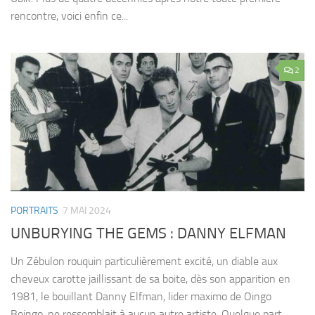
rencontre, voici enfin ce...
2
PORTRAITS
7 MAI 2024
UNBURYING THE GEMS : DANNY ELFMAN
Un Zébulon rouquin particulièrement excité, un diable aux
cheveux carotte jaillissant de sa boite, dès son apparition en
1981, le bouillant Danny Elfman, lider maximo de Oingo
Boingo, ne ressemblait à aucun autre artiste. Quelque part