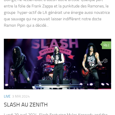
entre la folie de Frank Zappa et la punkitude des Ramones, le
groupe hyper-actif de LA générait une énergie aussi novatrice
que sauvage qui ne pouvait laisser indifférent notre docte
Ramon Pipin qui a décidé...
2
LIVE
3 MAI 2024
SLASH AU ZENITH
Lundi 29 avril 2024, Slash Featuring Myles Kennedy and the