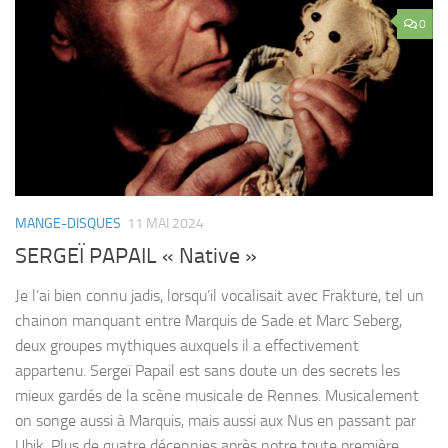
0
MANGE-DISQUES
11 MAI 2024
SERGEÏ PAPAIL « Native »
Je l’ai bien connu jadis, lorsqu’il vocalisait avec Frakture, tel un
chainon manquant entre Marquis de Sade et Marc Seberg,
deux groupes mythiques auxquels il a effectivement
appartenu. Sergeï Papail est sans doute un des secrets les
mieux gardés de la scène musicale de Rennes. Musicalement
on songe aussi à Marquis, mais aussi aux Nus en passant par
Ubik. Plus de quatre décennies après notre toute première