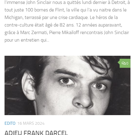
l’immense John Sinclair nous a quittés lundi dernier à Detroit, à
tout juste 100 bornes de Flint, la ville qui l’a vu naitre dans le
Michigan, terrassé par une crise cardiaque. Le héros de la
contre-culture était âgé de 82 ans. 12 années auparavant,
grâce à Marc Zermati, Pierre Mikaïloff rencontrais John Sinclair
pour un entretien qui...
0
EDITO
16 MARS 2024
ADIEU FRANK DARCEL