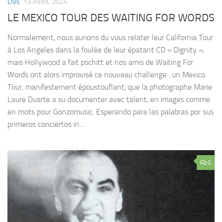
LIVE
13 AVRIL 2024
LE MEXICO TOUR DES WAITING FOR WORDS
Normalement, nous aurions du vous relater leur California Tour
à Los Angeles dans la foulée de leur épatant CD « Dignity »,
mais Hollywood a fait pschitt et nos amis de Waiting For
Words ont alors improvisé ce nouveau challenge : un Mexico
Tour, manifestement époustouflant, que la photographe Marie
Laure Duarte a su documenter avec talent, en images comme
en mots pour Gonzomusic. Esperando para las palabras por sus
primeros conciertos in...
0