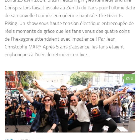
Conspirators faisait escale au Zénith de Paris pour l’ultime date
de sa nouvelle tournée européenne baptisée The River Is
Rising. Un show sous haute tension électrique entrecoupée de
réels moments de grâce que les fans venus des quatre coins
de l’hexagone attendaient avec impatience ! Par Jean
Christophe MARY Après 5 ans d’absence, les fans étaient
euphoriques à l’idée de retrouver en live...
0