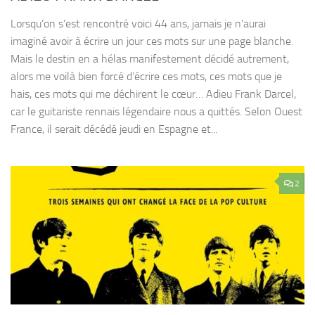
Lorsqu’on s’est rencontré voici 44 ans, jamais je n’aurai
imaginé avoir à écrire un jour ces mots sur une page blanche.
Mais le destin en a hélas manifestement décidé autrement,
alors me voilà bien forcé d’écrire ces mots, ces mots que je
hais, ces mots qui me déchirent le cœur… Adieu Frank Darcel,
car le guitariste rennais légendaire nous a quittés. Selon Ouest
France, il serait décédé jeudi en Espagne et...
2