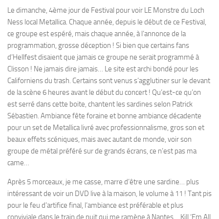
Le dimanche, 4ème jour de Festival pour voir LE Monstre du Loch
Ness local Metallica. Chaque année, depuis le début de ce Festival,
ce groupe est espéré, mais chaque année, à l’annonce de la
programmation, grosse déception ! Si bien que certains fans
d’Hellfest disaient que jamais ce groupe ne serait programmé à
Clisson ! Ne jamais dire jamais… Le site est archi bondé pour les
Californiens du trash. Certains sont venus s’agglutiner sur le devant
de la scène 6 heures avant le début du concert ! Qu’est-ce qu’on
est serré dans cette boite, chantent les sardines selon Patrick
Sébastien. Ambiance fête foraine et bonne ambiance décadente
pour un set de Metallica livré avec professionnalisme, gros son et
beaux effets scéniques, mais avec autant de monde, voir son
groupe de métal préféré sur de grands écrans, ce n’est pas ma
came…
Après 5 morceaux, je me casse, marre d’être une sardine… plus
intéressant de voir un DVD live à la maison, le volume à 11 ! Tant pis
pour le feu d’artifice final, l’ambiance est préférable et plus
conviviale dans le train de nuit qui me ramène à Nantes… Kill ‘Em All