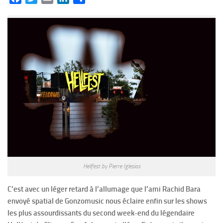
Hellfest by Pierre Iglesias
C’est avec un léger retard à l’allumage que l’ami Rachid Bara
envoyé spatial de Gonzomusic nous éclaire enfin sur les shows
les plus assourdissants du second week-end du légendaire