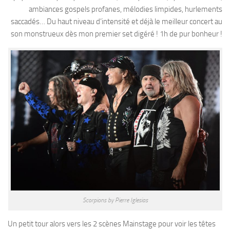
ambiances gospels profanes, mélodies limpides, hurlements
saccadés… Du haut niveau d’intensité et déjà le meilleur concert au
son monstrueux dès mon premier set digéré ! 1h de pur bonheur !
Scorpions by Pierre Iglesias
Un petit tour alors vers les 2 scènes Mainstage pour voir les têtes