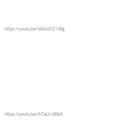
https://youtu.be/o0oxsCQ11Bg
https://youtu.be/JhTaULr0KbA