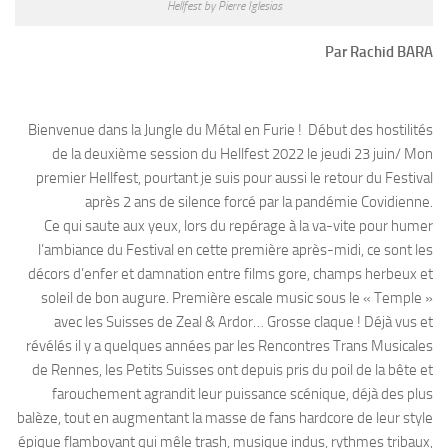
Hellfest by Pierre Iglesias
Par Rachid BARA
Bienvenue dans la Jungle du Métal en Furie ! Début des hostilités
de la deuxième session du Hellfest 2022 le jeudi 23 juin/ Mon
premier Hellfest, pourtant je suis pour aussi le retour du Festival
après 2 ans de silence forcé par la pandémie Covidienne.
Ce qui saute aux yeux, lors du repérage à la va-vite pour humer
l’ambiance du Festival en cette première après-midi, ce sont les
décors d’enfer et damnation entre films gore, champs herbeux et
soleil de bon augure. Première escale music sous le « Temple »
avec les Suisses de Zeal & Ardor… Grosse claque ! Déjà vus et
révélés il y a quelques années par les Rencontres Trans Musicales
de Rennes, les Petits Suisses ont depuis pris du poil de la bête et
farouchement agrandit leur puissance scénique, déjà des plus
balèze, tout en augmentant la masse de fans hardcore de leur style
épique flamboyant qui mêle trash, musique indus, rythmes tribaux,