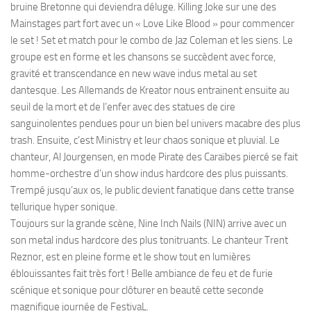
bruine Bretonne qui deviendra déluge. Killing Joke sur une des
Mainstages part fort avec un « Love Like Blood » pour commencer
le set ! Set et match pour le combo de Jaz Coleman et les siens. Le
groupe est en forme et les chansons se succèdent avec force,
gravité et transcendance en new wave indus metal au set
dantesque. Les Allemands de Kreator nous entrainent ensuite au
seuil de la mort et de l’enfer avec des statues de cire
sanguinolentes pendues pour un bien bel univers macabre des plus
trash. Ensuite, c’est Ministry et leur chaos sonique et pluvial. Le
chanteur, Al Jourgensen, en mode Pirate des Caraïbes piercé se fait
homme-orchestre d’un show indus hardcore des plus puissants.
Trempé jusqu’aux os, le public devient fanatique dans cette transe
tellurique hyper sonique.
Toujours sur la grande scène, Nine Inch Nails (NIN) arrive avec un
son metal indus hardcore des plus tonitruants. Le chanteur Trent
Reznor, est en pleine forme et le show tout en lumières
éblouissantes fait très fort ! Belle ambiance de feu et de furie
scénique et sonique pour clôturer en beauté cette seconde
magnifique journée de FestivaL.