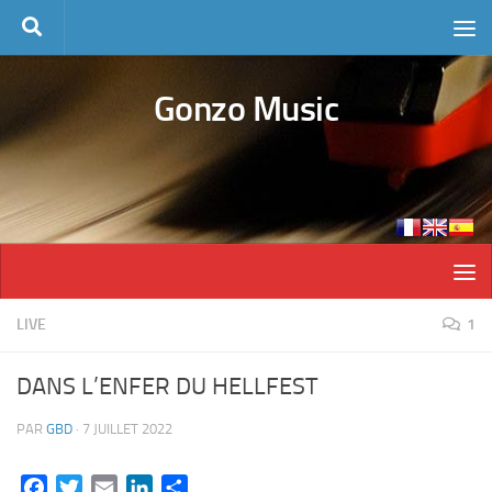
Skip to content
Gonzo Music
LIVE
1
DANS L’ENFER DU HELLFEST
PAR
GBD
·
7 JUILLET 2022
Facebook
Twitter
Email
LinkedIn
Partager