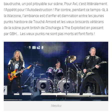
baudruche, un poil pitoyable sur scène. Pour Axl, c’est littéralement
l’Appétit pour l’Autodestruction ! Par contre, pendant ce temps-là, à
la Warzone, l’ambiance est d’enfer et damnation entre les jeunes
punks hardcore de Touché Amoré et les vieux briscards vétérans
de la scène punk british de Discharge à The Exploited en passant
par GBH… Les vieux punks ne sont pas morts et font forts !
Metallica