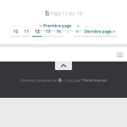
Page 12 sur 18
« Première page
«
…
10
11
12
13
14
…
»
Dernière page »
Fièrement propulsé par
- Conçu par
Thème Hueman