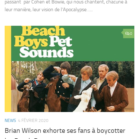
passant par Cohen et Bowie, qui nous chantent, chacune à
leur manière, leur vision de l’Apocalypse…...
0
NEWS
4 FÉVRIER 2020
Brian Wilson exhorte ses fans à boycotter