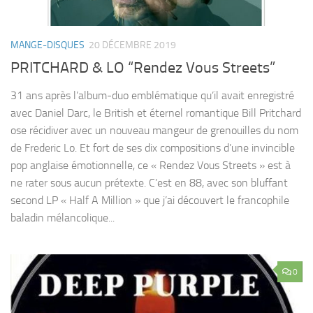
MANGE-DISQUES
20 DÉCEMBRE 2019
PRITCHARD & LO “Rendez Vous Streets”
31 ans après l’album-duo emblématique qu’il avait enregistré
avec Daniel Darc, le British et éternel romantique Bill Pritchard
ose récidiver avec un nouveau mangeur de grenouilles du nom
de Frederic Lo. Et fort de ses dix compositions d’une invincible
pop anglaise émotionnelle, ce « Rendez Vous Streets » est à
ne rater sous aucun prétexte. C’est en 88, avec son bluffant
second LP « Half A Million » que j’ai découvert le francophile
baladin mélancolique...
0