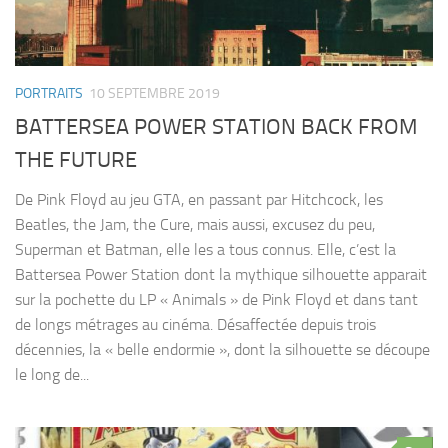
PORTRAITS
10 SEPTEMBRE 2019
BATTERSEA POWER STATION BACK FROM
THE FUTURE
De Pink Floyd au jeu GTA, en passant par Hitchcock, les
Beatles, the Jam, the Cure, mais aussi, excusez du peu,
Superman et Batman, elle les a tous connus. Elle, c’est la
Battersea Power Station dont la mythique silhouette apparait
sur la pochette du LP « Animals » de Pink Floyd et dans tant
de longs métrages au cinéma. Désaffectée depuis trois
décennies, la « belle endormie », dont la silhouette se découpe
le long de...