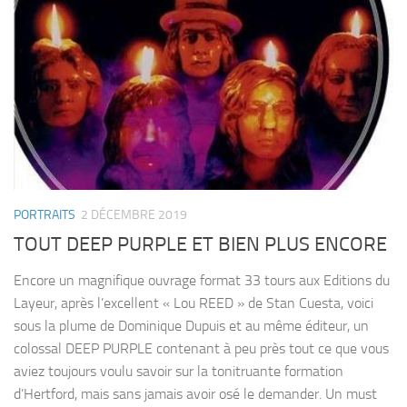
PORTRAITS
2 DÉCEMBRE 2019
TOUT DEEP PURPLE ET BIEN PLUS ENCORE
Encore un magnifique ouvrage format 33 tours aux Editions du
Layeur, après l’excellent « Lou REED » de Stan Cuesta, voici
sous la plume de Dominique Dupuis et au même éditeur, un
colossal DEEP PURPLE contenant à peu près tout ce que vous
aviez toujours voulu savoir sur la tonitruante formation
d’Hertford, mais sans jamais avoir osé le demander. Un must