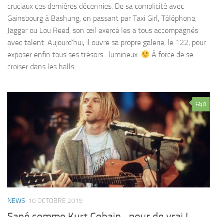
cruciaux ces dernières décennies. De sa complicité avec
Gainsbourg à Bashung, en passant par Taxi Girl, Téléphone,
Jagger ou Lou Reed, son œil exercé les a tous accompagnés
avec talent. Aujourd’hui, il ouvre sa propre galerie, le 122, pour
exposer enfin tous ses trésors…lumineux.
À force de se
croiser dans les halls...
0
NEWS
10 OCTOBRE 2019
Sapé comme Kurt Cobain…pour de vrai !