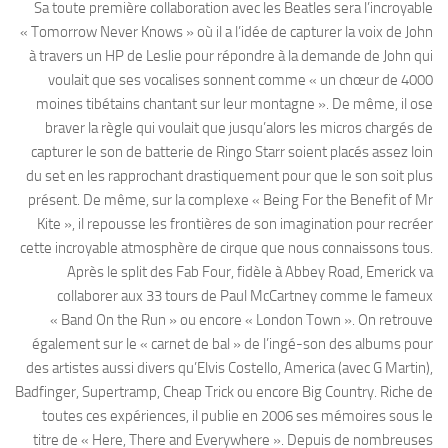
Sa toute première collaboration avec les Beatles sera l’incroyable
« Tomorrow Never Knows » où il a l’idée de capturer la voix de John
à travers un HP de Leslie pour répondre à la demande de John qui
voulait que ses vocalises sonnent comme « un chœur de 4000
moines tibétains chantant sur leur montagne ». De même, il ose
braver la règle qui voulait que jusqu’alors les micros chargés de
capturer le son de batterie de Ringo Starr soient placés assez loin
du set en les rapprochant drastiquement pour que le son soit plus
présent. De même, sur la complexe « Being For the Benefit of Mr
Kite », il repousse les frontières de son imagination pour recréer
cette incroyable atmosphère de cirque que nous connaissons tous.
Après le split des Fab Four, fidèle à Abbey Road, Emerick va
collaborer aux 33 tours de Paul McCartney comme le fameux
« Band On the Run » ou encore « London Town ». On retrouve
également sur le « carnet de bal » de l’ingé-son des albums pour
des artistes aussi divers qu’Elvis Costello, America (avec G Martin),
Badfinger, Supertramp, Cheap Trick ou encore Big Country. Riche de
toutes ces expériences, il publie en 2006 ses mémoires sous le
titre de « Here, There and Everywhere ». Depuis de nombreuses