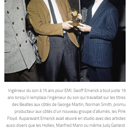
Ingénieur du son à 15 ans pour EMI, Geoff Emerick a tout juste 19
ans lorsqu’il remplace l’ingénieur du son qui travaillait sur les titres
des Beatles aux côtés de George Martin, Norman Smith, promu
producteur aux côtés d’un nouveau groupe d’allumés, les Pink
Floyd. Auparavant Emerick avait œuvré en studio avec des artistes
aussi divers que les Hollies, Manfred Mann ou même Judy Garland.