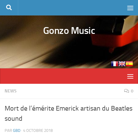
Skip to content
Gonzo Music
NEWS
0
Mort de l’émérite Emerick artisan du Beatles
sound
PAR
GBD
·
4 OCTOBRE 2018