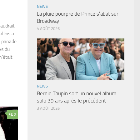
NEWS
La pluie pourpre de Prince s’abat sur
Broadway
faudrait
4 AOÛT 2026
llois a
la panade.
ys du
n’était
NEWS
Bernie Taupin sort un nouvel album
solo 39 ans après le précédent
3 AOÛT 2026
0