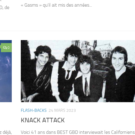
« Gasms » qu’il ait mis des années...
D, de
0
FLASH-BACKS
24 MARS 2023
KNACK ATTACK
 déjà,
Voici 41 ans dans BEST GBD interviewait les Californiens