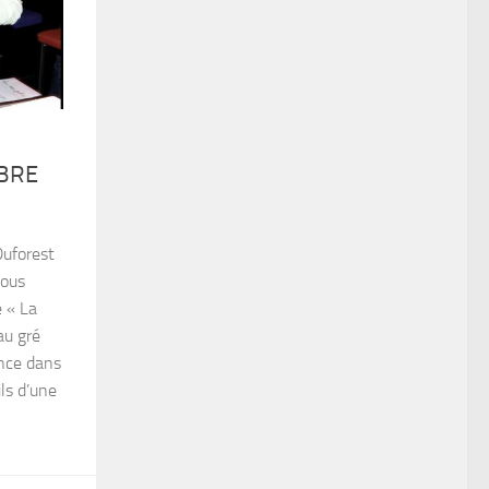
IBRE
Duforest
vous
 « La
au gré
ence dans
ils d’une