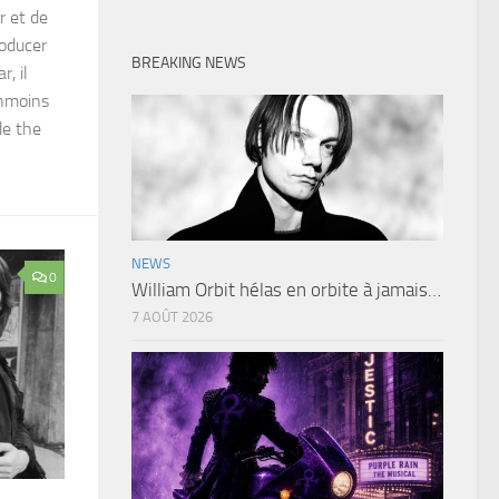
r et de
roducer
BREAKING NEWS
, il
anmoins
de the
NEWS
0
William Orbit hélas en orbite à jamais…
7 AOÛT 2026