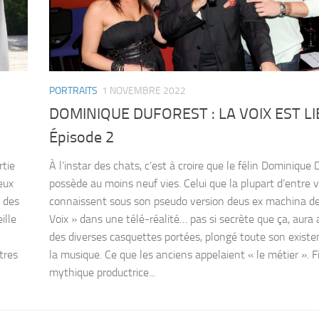
PORTRAITS
1 NOVEMBRE 2022
DOMINIQUE DUFOREST : LA VOIX EST L
Épisode 2
rtie
À l’instar des chats, c’est à croire que le félin Dominique 
deux
possède au moins neuf vies. Celui que la plupart d’entre 
e des
connaissent sous son pseudo version deus ex machina de
ille
Voix » dans une télé-réalité… pas si secrète que ça, aura 
des diverses casquettes portées, plongé toute son exist
tres
la musique. Ce que les anciens appelaient « le métier ». F
mythique productrice...