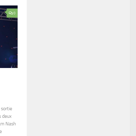
0
 sortie
es deux
ham Nash
e