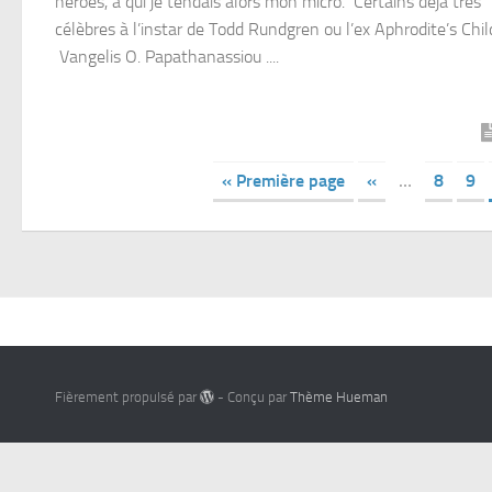
heroes, à qui je tendais alors mon micro. Certains déjà très
célèbres à l’instar de Todd Rundgren ou l’ex Aphrodite’s Chil
Vangelis O. Papathanassiou ....
« Première page
«
…
8
9
Fièrement propulsé par
- Conçu par
Thème Hueman