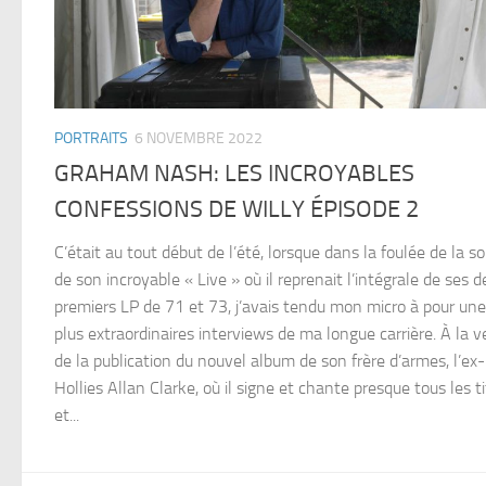
PORTRAITS
6 NOVEMBRE 2022
GRAHAM NASH: LES INCROYABLES
CONFESSIONS DE WILLY ÉPISODE 2
C’était au tout début de l’été, lorsque dans la foulée de la so
de son incroyable « Live » où il reprenait l’intégrale de ses 
premiers LP de 71 et 73, j’avais tendu mon micro à pour un
plus extraordinaires interviews de ma longue carrière. À la ve
de la publication du nouvel album de son frère d’armes, l’ex-
Hollies Allan Clarke, où il signe et chante presque tous les ti
et...