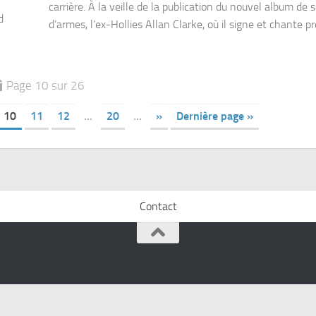
carrière. À la veille de la publication du nouvel album de 
d
d’armes, l’ex-Hollies Allan Clarke, où il signe et chante pr
Page 10 sur 26
10
11
12
…
20
…
»
Dernière page »
Contact