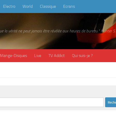
Electro
World
Classique
Ecrans
 que la vérité ne peut jamais être révélée aux heures de bureau." Hunter
Mange-Disques
Live
TV Addict
Qui suis-je ?