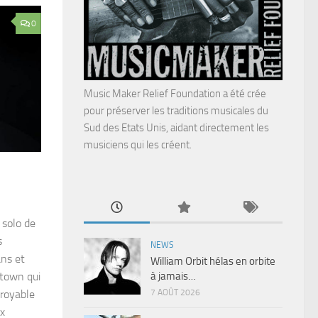
0
Music Maker Relief Foundation a été crée
pour préserver les traditions musicales du
Sud des Etats Unis, aidant directement les
musiciens qui les créent.
solo de
s
NEWS
ans et
William Orbit hélas en orbite
à jamais…
otown qui
7 AOÛT 2026
croyable
x