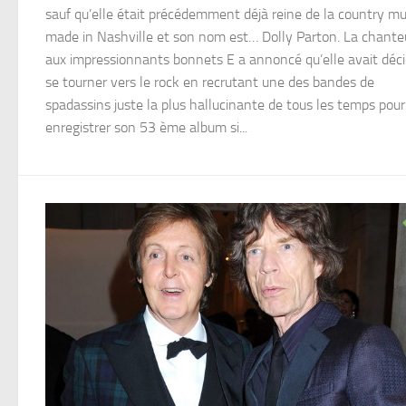
sauf qu’elle était précédemment déjà reine de la country mu
made in Nashville et son nom est… Dolly Parton. La chant
aux impressionnants bonnets E a annoncé qu’elle avait déc
se tourner vers le rock en recrutant une des bandes de
spadassins juste la plus hallucinante de tous les temps pour
enregistrer son 53 ème album si...