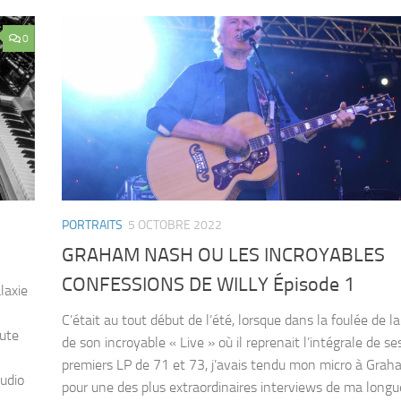
0
PORTRAITS
5 OCTOBRE 2022
GRAHAM NASH OU LES INCROYABLES
CONFESSIONS DE WILLY Épisode 1
laxie
C’était au tout début de l’été, lorsque dans la foulée de la
oute
de son incroyable « Live » où il reprenait l’intégrale de s
premiers LP de 71 et 73, j’avais tendu mon micro à Gra
tudio
pour une des plus extraordinaires interviews de ma longu