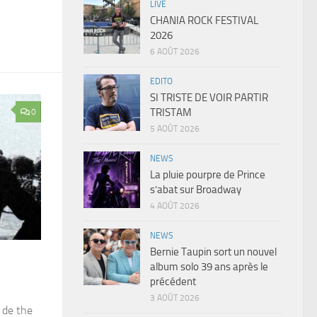
LIVE
CHANIA ROCK FESTIVAL
2026
6 AOÛT 2026
EDITO
SI TRISTE DE VOIR PARTIR
TRISTAM
0
5 AOÛT 2026
NEWS
La pluie pourpre de Prince
s’abat sur Broadway
4 AOÛT 2026
NEWS
Bernie Taupin sort un nouvel
album solo 39 ans après le
précédent
3 AOÛT 2026
 de the