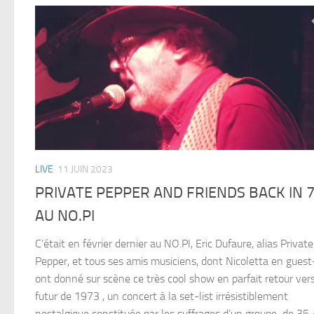
LIVE
11 JUIN 2023
PRIVATE PEPPER AND FRIENDS BACK IN 
AU NO.PI
C’était en février dernier au NO.PI, Eric Dufaure, alias Private
Pepper, et tous ses amis musiciens, dont Nicoletta en guest-
ont donné sur scène ce très cool show en parfait retour vers
futur de 1973 , un concert à la set-list irrésistiblement
nostalgique constituée par les suffrages d’un groupe de 35 