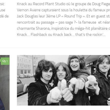
sic
Knack au Record Plant Studio où le groupe de Doug Fiege
euse
Vernon Averre capturaient sous la houlette du fameux p
idé de
Jack Douglas leur 3ème LP « Round Trip ». Et en guest star
rencontrait au passage – pas sage ?- la fameuse et né
charmante Sharona, inspiratrice du méga-hit planétaire 
Knack… Flashback ou Knack back… that’s the rockin’...
1