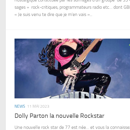
sages » rock-critiques, programmateurs radio etc… dont GB
« Je suis venu te dire que je m’en vais »...
NEWS
11 MAI 2023
Dolly Parton la nouvelle Rockstar
Une nouvelle rock star de 77 est née… et vous la connaissez