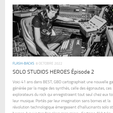
FLASH-BACKS
8 OCTOBRE 2022
SOLO STUDIOS HEROES Épisode 2
Voici 41 ans dans BEST, GBD cartographiait une nouvelle ga
générée par la magie des synthés, celle des égonautes, ces
explorateurs du rock qui enregistraient tout seul chez eux t
leur musique. Portés par leur imagination sans bornes et la
révolution technologique émergeaient d’hallucinants solo s