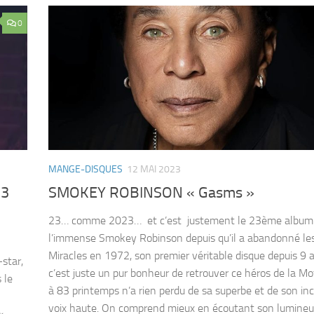
0
MANGE-DISQUES
12 MAI 2023
73
SMOKEY ROBINSON « Gasms »
23… comme 2023… et c’est justement le 23ème album 
l’immense Smokey Robinson depuis qu’il a abandonné le
Miracles en 1972, son premier véritable disque depuis 9 
star,
c’est juste un pur bonheur de retrouver ce héros de la M
 le
à 83 printemps n’a rien perdu de sa superbe et de son in
voix haute. On comprend mieux en écoutant son lumineu
«