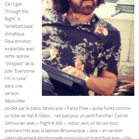
Can’t get
Through the
Night” à
l’entêtant beat
climatique.
Slow emotion
exacerbée avec
cette reprise
“stripped” de la
jolie “Everytime
I’m In Love”
dans une
version
dépouillée
portée par le piano, tandis que « Fancy Free » pulse funky comme
un tube de Hall & Oates… not bad pour un petit frenchie ! Cool et
Gilmourien avec « Flight # 305 », retour vers un de ses tous
premiers hits avec la Jackson Brownesque « Jane » en version
particulièrement émotionnelle piano/voix et grand final avec « We