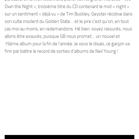
Own the Night », troisième titre du CD contenant le mot « night »
sur un sentiment « déjà vu » de Tim Buckley, Geyster récidive dans
son culte insolent du Golden State… et le pire c’est qu’on, en tout
cas moi au moins, en redemandons. Hé bien soyez rassurés, nous
allons être exaucés, puisque GB nous promet… un nouvel et
15éme album pour la fin de l’année. Je vous le disais, ce garçon va
finir par battre le record de sorties d’albums de Neil Young !