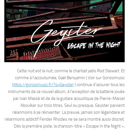
Cette nuit est la nuit, comme le chantait jadis Rod Stewart. Et
comme à l’accoutumée, Gaël Benyamin ( Voir sur Gonzomusic
https://gonzomusic.fr/?s=Geyster
) continue d’assurer tous les
instruments de ce nouvel album, à l’exception de la batterie jouée
par Ivan Massé et de de la guitare acoustique de Pierre-Marcel
Aboulker sur trois titres. Seul ou presque, Geyster parvient
néanmoins à se réinventer. La preuve, jamais son légendaire et
néanmoins addictif Fender Rhodes ne se sera montré aussi discret.
Dès la première piste, la chanson-titre « Escape In the Night »,