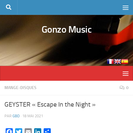
Skip to content
Gonzo Music
MANGE-DISQUES
0
GEYSTER « Escape In the Night »
PAR
GBD
·
18 MAI 2021
Facebook
Twitter
Email
LinkedIn
Partager