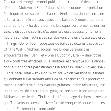
Canada- cet enregistrement public est un condensé des deux
périodes, Motown et Epic. L’album s’ouvre sur une interprétation
électrique et puissante de « Can You Feel It » qui donne d’emblée
le ton à l’album. Si on trouve plusieurs balades émouvantes, sans
surprise, le funk hardcore domine le disque. Du premier au dernier
titre, le disque ne souffre d’aucune faiblesse poussant même la
fièvre à son plus haut niveau sur des versions en vitesse accélérée
« Things I Do for You », boostées de belles structures disco avec «
Off The Wall ». Michael Jackson livre lui des versions très
émouvantes de « Ben » et « She’s Out of My Life » « deux titres
slow-cools très efficaces. Puis l’auditeur est renvoyé sur le dance-
floor aux sonorités percutantes de la soul funk avec « Lovely One »,
« This Place Hotel » et « Rock With You » trois versions vivifiantes
qui donnent furieusement envie de se déhancher. Si la production
manque parfois de punch avec ces guitares un brin faiblardes, voici
un bel aperçu de la carrière du gang Jackson alors à son apogée et
Michael à la veille de « Thriller ». Un témoignage du show incroyable
que The Jacksons devaient livrer à cette époque. Manque juste les
images. Fortement recommandé.