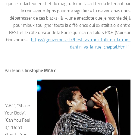
que le rédacteur en chef du mag rock me l’avait tendu le tenant par
le coin avec mépris pour me signifier « tu ne veux pas nous
débarrasser de ces blacks-là. », une anecdote que je raconte déjà
pour mieux souligner toute la différence qui existait alors entre
BEST et le côté obscur de la Force qu’incarnait alors R&F (Voir sur
Gonzomusic
https://gonzomusic.fr/best-vs-rock-folk-ou-la-rue-
dantin-vs-la-rue-chaptal.html
).
Par Jean-Christophe MARY
“ABC”, “Shake
Your Body”,
“Can You Feel
It,” “Don’t
Stop Till You