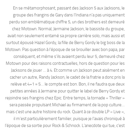
En se métamorphosant, passant des Jackson 5 aux Jacksons, le
groupe des frangins de Gary dans l’Indiana n’a pas uniquement
perdu son emblématique chiffre 5, un des brothers est demeuré
chez Motown. Normal, Jermaine Jackson, le bassiste du groupe,
avait non seulement entamé sa propre carrière solo, mais aussi et
surtout épousé Hazel Gordy, la fille de Berry Gordy le big boss de la
Motown. Pas question à l’époque de se brouiller avec bon papa, par
conséquent, et même s’ils avaient perdu leur 5, demeuré chez
Motown pour des raisons contractuelles, hors de question pour les
Jacksons de jouer … à 4. Et comme un Jackson peut aisément en
cacher un autre, Randy Jackson, le cadet de la fratrie a donc pris la
relève et 4+1 = 5… le compte est bon. Bon, il ne faudra que deux
petites années à Jermaine pour quitter le label de Berry Gordy et
rejoindre ses frangins chez Epic. Entre temps, la tornade « Thriller »
sera passée propulsant Michael au firmament de la pop culture…
mais c’est une autre histoire du rock. Quant à ce double LP « Live »,
il m’est particulièrement familier, puisque je l’avais chroniqué à
l’époque de sa sortie pour Rock & Schnock. L’anecdote qui tue, c’est