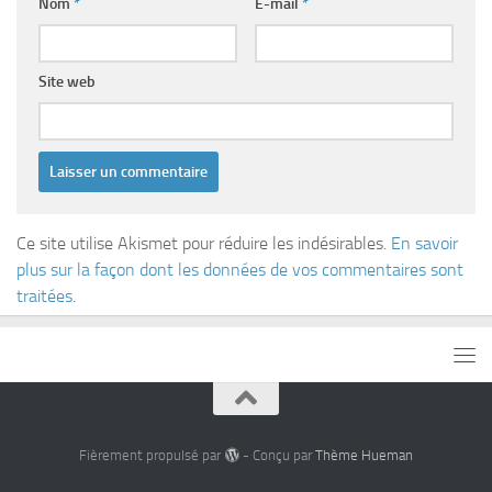
Nom
*
E-mail
*
Site web
Ce site utilise Akismet pour réduire les indésirables.
En savoir
plus sur la façon dont les données de vos commentaires sont
traitées
.
Fièrement propulsé par
- Conçu par
Thème Hueman