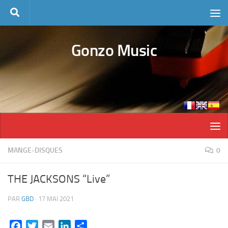
Skip to content
Gonzo Music
MANGE-DISQUES
0
THE JACKSONS “Live”
PAR
GBD
·
17 MAI 2021
Facebook
Twitter
Email
LinkedIn
Partager