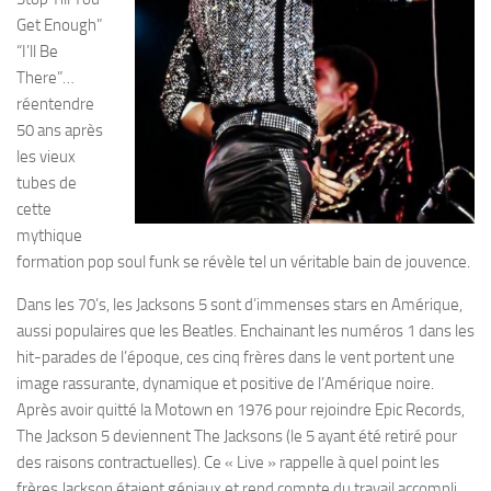
Get Enough”
“I’ll Be
There”…
réentendre
50 ans après
les vieux
tubes de
cette
mythique
formation pop soul funk se révèle tel un véritable bain de jouvence.
Dans les 70’s, les Jacksons 5 sont d’immenses stars en Amérique,
aussi populaires que les Beatles. Enchainant les numéros 1 dans les
hit-parades de l’époque, ces cinq frères dans le vent portent une
image rassurante, dynamique et positive de l’Amérique noire.
Après avoir quitté la Motown en 1976 pour rejoindre Epic Records,
The Jackson 5 deviennent The Jacksons (le 5 ayant été retiré pour
des raisons contractuelles). Ce « Live » rappelle à quel point les
frères Jackson étaient géniaux et rend compte du travail accompli