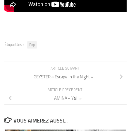
Étiquettes :
Pop
ARTICLE SUIVANT
GEYSTER « Escape In the Night »
ARTICLE PRÉCÉDENT
AMINA « Yalil »
VOUS AIMEREZ AUSSI...