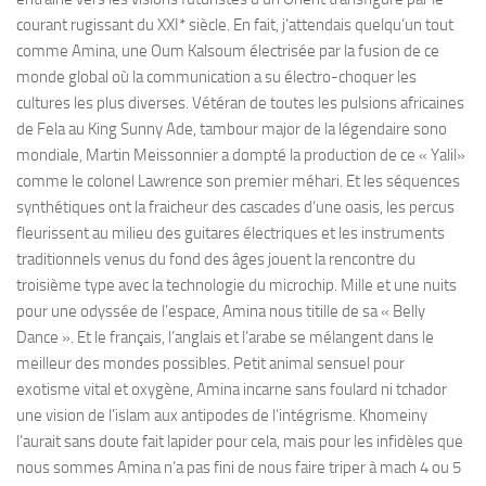
courant rugissant du XXI* siècle. En fait, j’attendais quelqu’un tout
comme Amina, une Oum Kalsoum électrisée par la fusion de ce
monde global où la communication a su électro-choquer les
cultures les plus diverses. Vétéran de toutes les pulsions africaines
de Fela au King Sunny Ade, tambour major de la légendaire sono
mondiale, Martin Meissonnier a dompté la production de ce « Yalil»
comme le colonel Lawrence son premier méhari. Et les séquences
synthétiques ont la fraicheur des cascades d’une oasis, les percus
fleurissent au milieu des guitares électriques et les instruments
traditionnels venus du fond des âges jouent la rencontre du
troisième type avec la technologie du microchip. Mille et une nuits
pour une odyssée de l’espace, Amina nous titille de sa « Belly
Dance ». Et le français, l’anglais et l’arabe se mélangent dans le
meilleur des mondes possibles. Petit animal sensuel pour
exotisme vital et oxygène, Amina incarne sans foulard ni tchador
une vision de l’islam aux antipodes de l’intégrisme. Khomeiny
l’aurait sans doute fait lapider pour cela, mais pour les infidèles que
nous sommes Amina n’a pas fini de nous faire triper à mach 4 ou 5