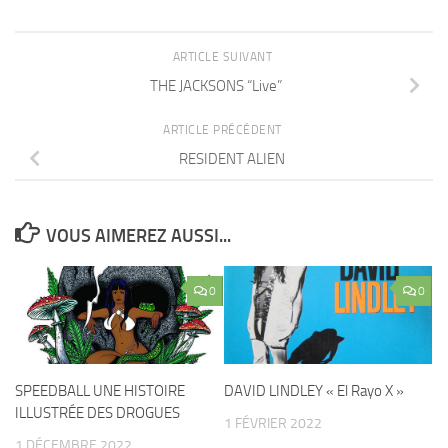
ARTICLE SUIVANT
THE JACKSONS “Live”
ARTICLE PRÉCÉDENT
RESIDENT ALIEN
VOUS AIMEREZ AUSSI...
0
0
SPEEDBALL UNE HISTOIRE
DAVID LINDLEY « El Rayo X »
ILLUSTRÉE DES DROGUES
1 FÉVRIER 2022
1 DÉCEMBRE 2022