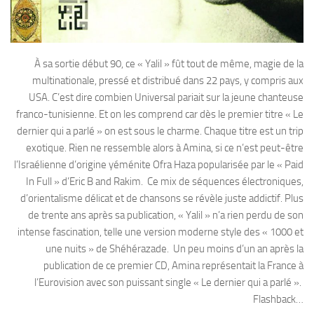
À sa sortie début 90, ce « Yalil » fût tout de même, magie de la
multinationale, pressé et distribué dans 22 pays, y compris aux
USA. C’est dire combien Universal pariait sur la jeune chanteuse
franco-tunisienne. Et on les comprend car dès le premier titre « Le
dernier qui a parlé » on est sous le charme. Chaque titre est un trip
exotique. Rien ne ressemble alors à Amina, si ce n’est peut-être
l’Israélienne d’origine yéménite Ofra Haza popularisée par le « Paid
In Full » d’Eric B and Rakim. Ce mix de séquences électroniques,
d’orientalisme délicat et de chansons se révèle juste addictif. Plus
de trente ans après sa publication, « Yalil » n’a rien perdu de son
intense fascination, telle une version moderne style des « 1000 et
une nuits » de Shéhérazade. Un peu moins d’un an après la
publication de ce premier CD, Amina représentait la France à
l’Eurovision avec son puissant single « Le dernier qui a parlé ».
Flashback…