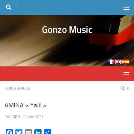
Skip to content
Gonzo Music
FLASH-BACKS
0
AMINA « Yalil »
PAR
GBD
·
16 MAI 2021
Facebook
Twitter
Email
LinkedIn
Partager