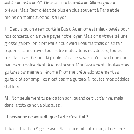
est à peu près en 90. On avait une tournée en Allemagne de
prévue. Mais Rachid était de plus en plus souvent à Paris et de
moins en moins avec nous à Lyon.
J :
Depuis qu’on a remporté le Bus d’Acier, on est mieux payés pour
nos concerts, on arrive à payer notre loyer. Mais on a vtraversé une
grosse galère : en plein Paris boulevard Beaumarchais on se fait
piquer le camion avec tout notre matos, tous nos décors, toutes
nos fly-cases. Ce jour-là j’ai pleuré car je savais qu’on avait quelque
part perdu notre identité et notre son. Moi j’avais perdu toutes mes
guitares car même si Jérome Pijon me prête adorablement sa
guitare et son ampli, ce n’est pas ma guitare. Ni toutes mes pédales
d’effets.
M :
Non seulement tu perds ton son, quand ce truc t’arrive, mais
dans la tête ça ne va plus aussi.
Et personne ne vous dit que Carte c’est fini ?
J :
Rachid part en Algérie avec Nabil qui était notre oud, et derrière