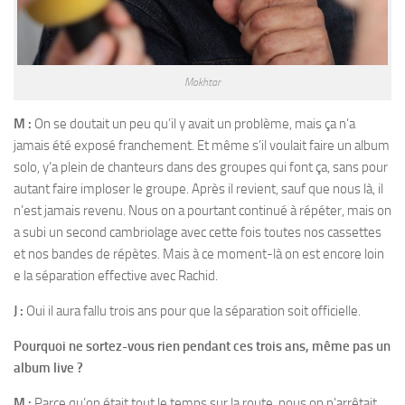
Mokhtar
M :
On se doutait un peu qu’il y avait un problème, mais ça n’a
jamais été exposé franchement. Et même s’il voulait faire un album
solo, y’a plein de chanteurs dans des groupes qui font ça, sans pour
autant faire imploser le groupe. Après il revient, sauf que nous là, il
n’est jamais revenu. Nous on a pourtant continué à répéter, mais on
a subi un second cambriolage avec cette fois toutes nos cassettes
et nos bandes de répètes. Mais à ce moment-là on est encore loin
e la séparation effective avec Rachid.
J :
Oui il aura fallu trois ans pour que la séparation soit officielle.
Pourquoi ne sortez-vous rien pendant ces trois ans, même pas un
album live ?
M :
Parce qu’on était tout le temps sur la route, nous on n’arrêtait