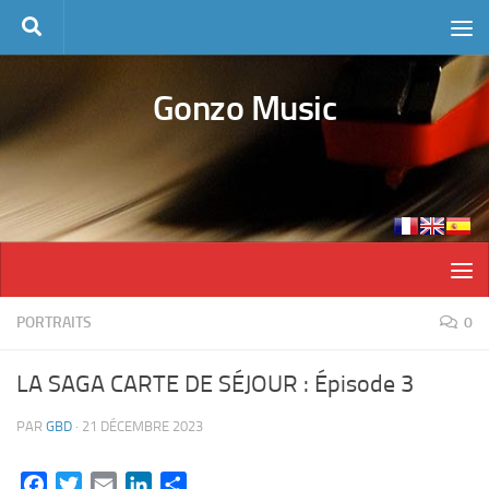
Skip to content
Gonzo Music
PORTRAITS
0
LA SAGA CARTE DE SÉJOUR : Épisode 3
PAR
GBD
·
21 DÉCEMBRE 2023
Facebook
Twitter
Email
LinkedIn
Partager