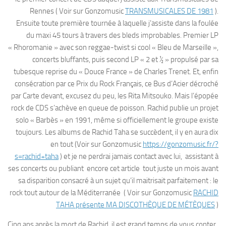
Rennes ( Voir sur Gonzomusic
TRANSMUSICALES DE 1981
).
Ensuite toute première tournée à laquelle j’assiste dans la foulée
du maxi 45 tours à travers des bleds improbables. Premier LP
« Rhoromanie » avec son reggae-twist si cool « Bleu de Marseille »,
concerts bluffants, puis second LP « 2 et ½ » propulsé par sa
tubesque reprise du « Douce France » de Charles Trenet. Et, enfin
consécration par ce Prix du Rock Français, ce Bus d’Acier décroché
par Carte devant, excusez du peu, les Rita Mitsouko. Mais l’épopée
rock de CDS s’achève en queue de poisson. Rachid publie un projet
solo « Barbès » en 1991, même si officiellement le groupe existe
toujours. Les albums de Rachid Taha se succèdent, il y en aura dix
en tout (Voir sur Gonzomusic
https://gonzomusic.fr/?
s=rachid+taha
) et je ne perdrai jamais contact avec lui, assistant à
ses concerts ou publiant encore cet article tout juste un mois avant
sa disparition consacré à un sujet qu’il maitrisait parfaitement : le
rock tout autour de la Méditerranée ( Voir sur Gonzomusic
RACHID
TAHA présente MA DISCOTHÈQUE DE MÉTÈQUES
)
Cinq ans après la mort de Rachid, il est grand temps de vous conter