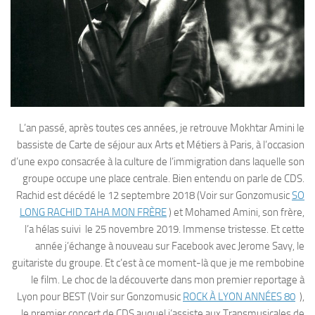
L’an passé, après toutes ces années, je retrouve Mokhtar Amini le
bassiste de Carte de séjour aux Arts et Métiers à Paris, à l’occasion
d’une expo consacrée à la culture de l’immigration dans laquelle son
groupe occupe une place centrale. Bien entendu on parle de CDS.
Rachid est décédé le 12 septembre 2018 (Voir sur Gonzomusic
SO
LONG RACHID TAHA MON FRÈRE
) et Mohamed Amini, son frère,
l’a hélas suivi le 25 novembre 2019. Immense tristesse. Et cette
année j’échange à nouveau sur Facebook avec Jerome Savy, le
guitariste du groupe. Et c’est à ce moment-là que je me rembobine
le film. Le choc de la découverte dans mon premier reportage à
Lyon pour BEST (Voir sur Gonzomusic
ROCK À LYON ANNÉES 80
),
le premier concert de CDS auquel j’assiste aux Transmusicales de