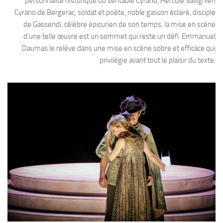
personnalité historique du véritable Cyrano, Hercule Savignien
Cyrano de Bergerac, soldat et poète, noble gascon éclairé, disciple
de Gassendi, célèbre épicurien de son temps, la mise en scène
d’une telle œuvre est un sommet qui reste un défi. Emmanuel
Daumas le relève dans une mise en scène sobre et efficace qui
privilégie avant tout le plaisir du texte.