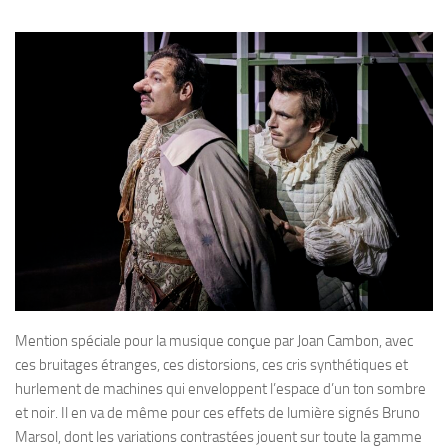
Mention spéciale pour la musique conçue par Joan Cambon, avec
ces bruitages étranges, ces distorsions, ces cris synthétiques et
hurlement de machines qui enveloppent l’espace d’un ton sombre
et noir. Il en va de même pour ces effets de lumière signés Bruno
Marsol, dont les variations contrastées jouent sur toute la gamme