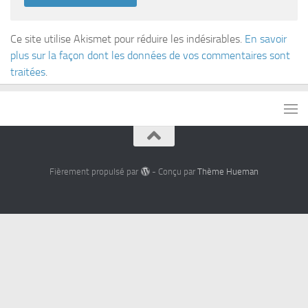
Ce site utilise Akismet pour réduire les indésirables.
En savoir
plus sur la façon dont les données de vos commentaires sont
traitées
.
Fièrement propulsé par
- Conçu par
Thème Hueman