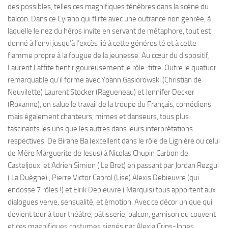
des possibles, telles ces magnifiques ténèbres dans la scène du
balcon. Dans ce Cyrano qui flirte avec une outrance non genrée, à
laquelle le nez du héros invite en servant de métaphore, tout est
donné à l’envi jusqu’à l’excès lié à cette générosité et à cette
flamme propre à la fougue de la jeunesse. Au cœur du dispositif,
Laurent Laffite tient rigoureusement le rôle-titre. Outre le quatuor
remarquable qu’il forme avec Yoann Gasiorowski (Christian de
Neuvilette) Laurent Stocker (Ragueneau) et Jennifer Decker
(Roxanne), on salue le travail de la troupe du Français, comédiens
mais également chanteurs, mimes et danseurs, tous plus
fascinants les uns que les autres dans leurs interprétations
respectives. De Birane Ba (excellent dans le rôle de Lignière ou celui
de Mère Marguerite de Jesus) à Nicolas Chupin Carbon de
Casteljoux et Adrien Simion ( Le Bret) en passant par Jordan Rezgui
( La Duègne) , Pierre Victor Cabrol (Lise) Alexis Debieuvre (qui
endosse 7 rôles !) et Elrik Debieuvre ( Marquis) tous apportent aux
dialogues verve, sensualité, et émotion. Avec ce décor unique qui
devient tour à tour théâtre, pâtisserie, balcon, garnison ou couvent
et ces magnifiques costumes signés par Alexia Crips-Jones,