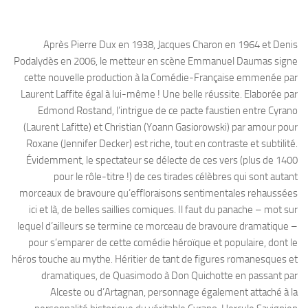
Après Pierre Dux en 1938, Jacques Charon en 1964 et Denis
Podalydès en 2006, le metteur en scène Emmanuel Daumas signe
cette nouvelle production à la Comédie-Française emmenée par
Laurent Laffite égal à lui-même ! Une belle réussite. Elaborée par
Edmond Rostand, l’intrigue de ce pacte faustien entre Cyrano
(Laurent Lafitte) et Christian (Yoann Gasiorowski) par amour pour
Roxane (Jennifer Decker) est riche, tout en contraste et subtilité.
Évidemment, le spectateur se délecte de ces vers (plus de 1400
pour le rôle-titre !) de ces tirades célèbres qui sont autant
morceaux de bravoure qu’effloraisons sentimentales rehaussées
ici et là, de belles saillies comiques. Il faut du panache – mot sur
lequel d’ailleurs se termine ce morceau de bravoure dramatique –
pour s’emparer de cette comédie héroïque et populaire, dont le
héros touche au mythe. Héritier de tant de figures romanesques et
dramatiques, de Quasimodo à Don Quichotte en passant par
Alceste ou d’Artagnan, personnage également attaché à la