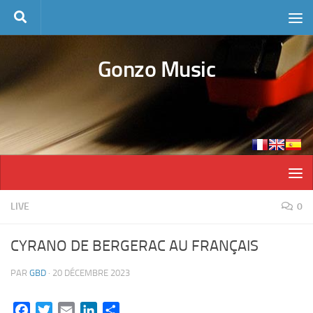
Skip to content
Gonzo Music
LIVE
0
CYRANO DE BERGERAC AU FRANÇAIS
PAR
GBD
·
20 DÉCEMBRE 2023
Facebook
Twitter
Email
LinkedIn
Partager