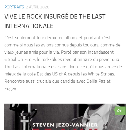
PORTRAITS
2 AVRIL 2020
VIVE LE ROCK INSURGÉ DE THE LAST
INTERNATIONALE
C’est seulement leur deuxième album, et pourtant c’est
comme si nous les avions connus depuis toujours, comme de
vieux jeunes amis pour la vie. Porté par son incandescent
« Soul On Fire », le rock-blues révolutionnaire du power duo
The Last Internationale est sans doute ce qu’il nous arrive de
mieux de la cote Est des US of A depuis les White Stripes.
Rencontre aussi cruciale que candide avec Delila Paz et
Edgey...
0