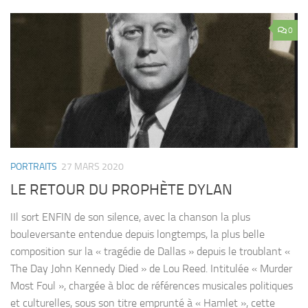
0
PORTRAITS
27 MARS 2020
LE RETOUR DU PROPHÈTE DYLAN
IIl sort ENFIN de son silence, avec la chanson la plus
bouleversante entendue depuis longtemps, la plus belle
composition sur la « tragédie de Dallas » depuis le troublant «
The Day John Kennedy Died » de Lou Reed. Intitulée « Murder
Most Foul », chargée à bloc de références musicales politiques
et culturelles, sous son titre emprunté à « Hamlet », cette