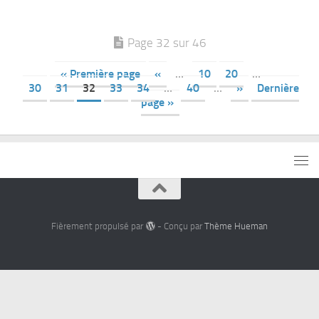
Page 32 sur 46
« Première page
«
…
10
20
…
30
31
32
33
34
…
40
…
»
Dernière
page »
Fièrement propulsé par
- Conçu par
Thème Hueman