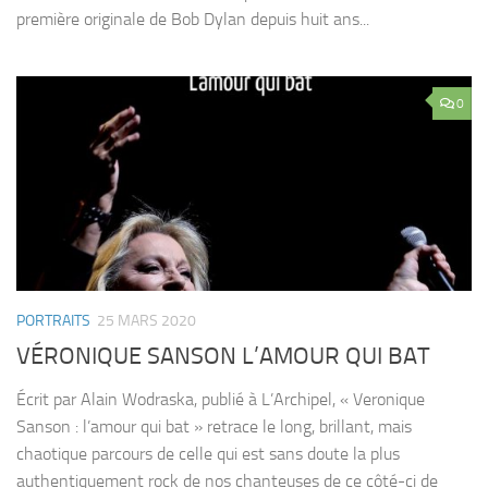
première originale de Bob Dylan depuis huit ans...
0
PORTRAITS
25 MARS 2020
VÉRONIQUE SANSON L’AMOUR QUI BAT
Écrit par Alain Wodraska, publié à L’Archipel, « Veronique
Sanson : l’amour qui bat » retrace le long, brillant, mais
chaotique parcours de celle qui est sans doute la plus
authentiquement rock de nos chanteuses de ce côté-ci de