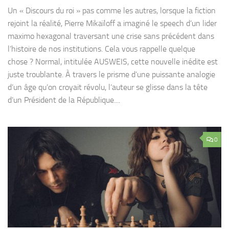
Un « Discours du roi » pas comme les autres, lorsque la fiction
rejoint la réalité, Pierre Mikaïloff a imaginé le speech d’un lider
maximo hexagonal traversant une crise sans précédent dans
l’histoire de nos institutions. Cela vous rappelle quelque
chose ? Normal, intitulée AUSWEIS, cette nouvelle inédite est
juste troublante. À travers le prisme d’une puissante analogie
d’un âge qu’on croyait révolu, l’auteur se glisse dans la tête
d’un Président de la République....
0