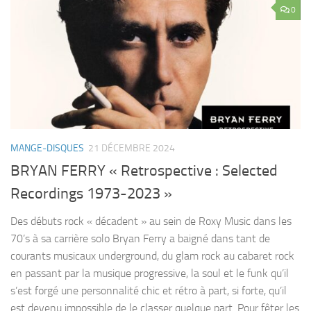
0
MANGE-DISQUES
21 DÉCEMBRE 2024
BRYAN FERRY « Retrospective : Selected
Recordings 1973-2023 »
Des débuts rock « décadent » au sein de Roxy Music dans les
70’s à sa carrière solo Bryan Ferry a baigné dans tant de
courants musicaux underground, du glam rock au cabaret rock
en passant par la musique progressive, la soul et le funk qu’il
s’est forgé une personnalité chic et rétro à part, si forte, qu’il
est devenu impossible de le classer quelque part. Pour fêter les