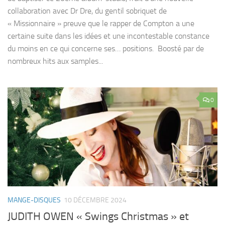
collaboration avec Dr Dre, du gentil sobriquet de
« Missionnaire » preuve que le rapper de Compton a une
certaine suite dans les idées et une incontestable constance
du moins en ce qui concerne ses… positions. Boosté par de
nombreux hits aux samples...
0
MANGE-DISQUES
10 DÉCEMBRE 2024
JUDITH OWEN « Swings Christmas » et