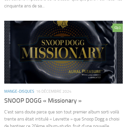
cinquante ans de sa...
0
MANGE-DISQUES
16 DÉCEMBRE 2024
SNOOP DOGG « Missionary »
C’est sans doute parce que son tout premier album sorti voilà
trente ans était intitulé « Levrette » que Snoop Dogg a choisi
de baptiser ce 20ème album-studio, fruit d’une nouvelle