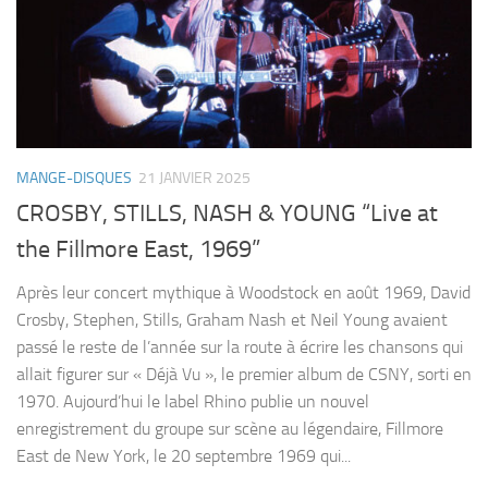
MANGE-DISQUES
21 JANVIER 2025
CROSBY, STILLS, NASH & YOUNG “Live at
the Fillmore East, 1969”
Après leur concert mythique à Woodstock en août 1969, David
Crosby, Stephen, Stills, Graham Nash et Neil Young avaient
passé le reste de l’année sur la route à écrire les chansons qui
allait figurer sur « Déjà Vu », le premier album de CSNY, sorti en
1970. Aujourd’hui le label Rhino publie un nouvel
enregistrement du groupe sur scène au légendaire, Fillmore
East de New York, le 20 septembre 1969 qui...