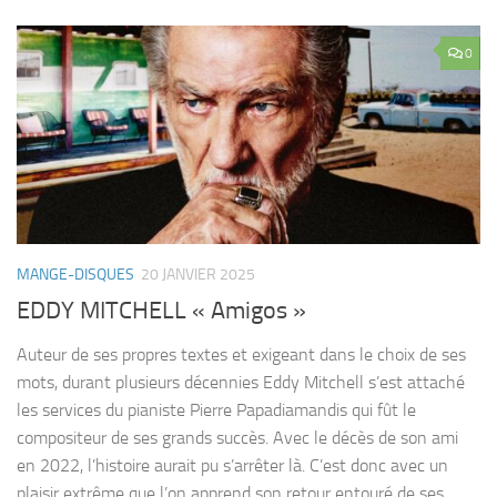
0
MANGE-DISQUES
20 JANVIER 2025
EDDY MITCHELL « Amigos »
Auteur de ses propres textes et exigeant dans le choix de ses
mots, durant plusieurs décennies Eddy Mitchell s’est attaché
les services du pianiste Pierre Papadiamandis qui fût le
compositeur de ses grands succès. Avec le décès de son ami
en 2022, l’histoire aurait pu s’arrêter là. C’est donc avec un
plaisir extrême que l’on apprend son retour entouré de ses