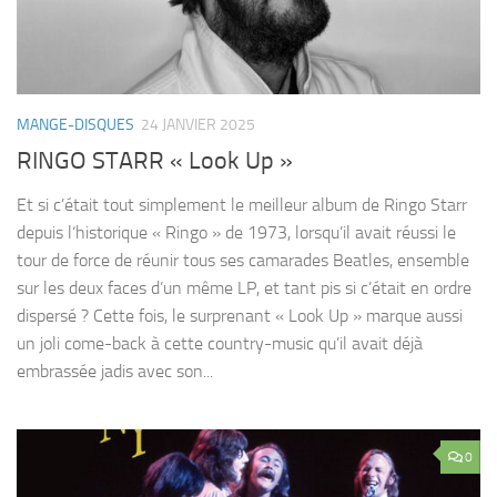
MANGE-DISQUES
24 JANVIER 2025
RINGO STARR « Look Up »
Et si c’était tout simplement le meilleur album de Ringo Starr
depuis l‘historique « Ringo » de 1973, lorsqu’il avait réussi le
tour de force de réunir tous ses camarades Beatles, ensemble
sur les deux faces d’un même LP, et tant pis si c’était en ordre
dispersé ? Cette fois, le surprenant « Look Up » marque aussi
un joli come-back à cette country-music qu’il avait déjà
embrassée jadis avec son...
0