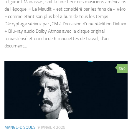
fulgurant Manassas, soit la fine fleur des musiciens américains
de l’époque, « Le Maudit » est considéré par les fans de « Véro
» comme étant son plus bel album de tous les temps.
Décryptage sérieux par JCM à l’occasion d’une réédition Deluxe
+ Blu-ray audio Dolby Atmos avec le disque original
remastérisé et enrichi de 6 maquettes de travail, d’un
document...
0
MANGE-DISQUES
9 JANVIER 2025