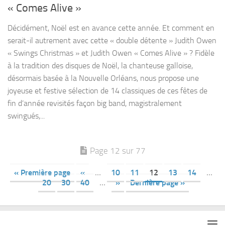
« Comes Alive »
Décidément, Noël est en avance cette année. Et comment en
serait-il autrement avec cette « double détente » Judith Owen
« Swings Christmas » et Judith Owen « Comes Alive » ? Fidèle
à la tradition des disques de Noël, la chanteuse galloise,
désormais basée à la Nouvelle Orléans, nous propose une
joyeuse et festive sélection de 14 classiques de ces fêtes de
fin d’année revisités façon big band, magistralement
swingués,...
Page 12 sur 77
« Première page
«
…
10
11
12
13
14
…
20
30
40
…
»
Dernière page »