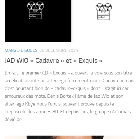
MANGE-DISQUES
25 DÉCEMBRE 2024
JAD WIO « Cadavre » et « Exquis »
En fait, le premier CD « Exquis » a ouvert la voie sous son titre
si délicat, avant son alter-ego forcément noir « Cadavre » mais
c’est pourtant bien de « cadavre-exquis » dont il s’agit ici car
amoureux des mots, Denis Bortek l’âme de Jad Wio et son
alter-ego Kbye nous l’ont si souvent prouvé depuis le
crépuscule des années 80. Et depuis lors, le groupe n’a jamais
dévié de...