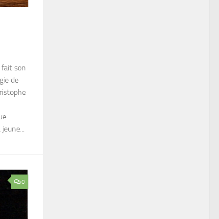
 fait son
gie de
hristophe
ue
jeune...
0