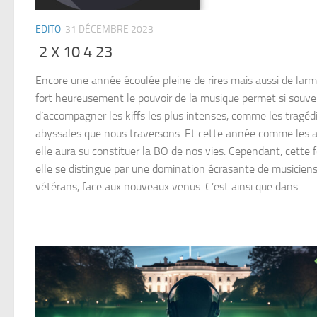
EDITO
31 DÉCEMBRE 2023
2 X 10 4 23
Encore une année écoulée pleine de rires mais aussi de larm
fort heureusement le pouvoir de la musique permet si souv
d’accompagner les kiffs les plus intenses, comme les tragéd
abyssales que nous traversons. Et cette année comme les a
elle aura su constituer la BO de nos vies. Cependant, cette f
elle se distingue par une domination écrasante de musicien
vétérans, face aux nouveaux venus. C’est ainsi que dans...