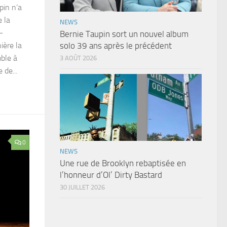
pin n’a
e la
NEWS
-
Bernie Taupin sort un nouvel album
ière la
solo 39 ans après le précédent
mble à
3 AOÛT 2026
 de...
0
NEWS
Une rue de Brooklyn rebaptisée en
l’honneur d’Ol’ Dirty Bastard
30 JUILLET 2026