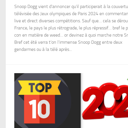
Snoop Dogg vient d’annoncer qu’il participerait à la couvertu
télévisée des Jeux olympiques de Paris 2024 en commenta
live et direct diverses compétitions. Sauf que… cela se dérou
France, le pays le plus rétrograde, le plus répressif… bref le 
con en matière de weed… or devinez à quoi marche notre S
Bref cet été verra t’on l’immense Snoop Dogg entre deux
gendarmes ou à la télé après...