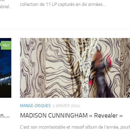
collection de 11 LP capturés en dix années...
briel.
0
MANGE-DISQUES
2 JANVIER 2024
on….
MADISON CUNNINGHAM « Revealer »
C’est son incontestable et massif album de l’année, pour