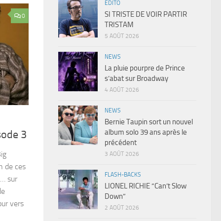
EDITO
SI TRISTE DE VOIR PARTIR
0
TRISTAM
5 AOÛT 2026
NEWS
La pluie pourpre de Prince
s’abat sur Broadway
4 AOÛT 2026
NEWS
Bernie Taupin sort un nouvel
album solo 39 ans après le
ode 3
précédent
ig
3 AOÛT 2026
n de ces
FLASH-BACKS
… sur
LIONEL RICHIE “Can’t Slow
de
Down”
our vers
2 AOÛT 2026