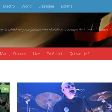
Electro
World
Classique
Ecrans
 que la vérité ne peut jamais être révélée aux heures de bureau." Hunter
Mange-Disques
Live
TV Addict
Qui suis-je ?
0