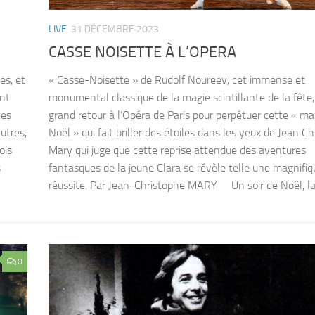
LIVE
31 DÉCEMBRE 2023
CASSE NOISETTE À L’OPERA
es, et
« Casse-Noisette » de Rudolf Noureev, cet immense et
ent
monumental classique de la magie scintillante de la fête,
ies
grand retour à l’Opéra de Paris pour perpétuer cette « ma
utres,
Noël » qui fait briller des étoiles dans les yeux de Jean C
ois
Mary qui juge que cette reprise attendue des aventures
s
fantasques de la jeune Clara se révèle telle une magnifiq
réussite. Par Jean-Christophe MARY Un soir de Noël, la 
0