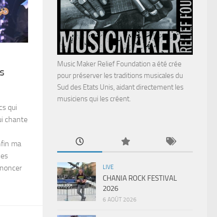
Music Maker Relief Foundation a été crée
s
pour préserver les traditions musicales du
Sud des Etats Unis, aidant directement les
musiciens qui les créent.
cs qui
ui chante
nfin ma
les
nnoncer
LIVE
CHANIA ROCK FESTIVAL
2026
6 AOÛT 2026