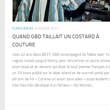
FLASH-BACKS
8 JANVIER 2024
QUAND GBD TAILLAIT UN COSTARD À
COUTURE
Voici 42 ans dans BEST, GBD accompagné du fidèle Jean Yv
Legras roulait jusqu’à Nancy pour rencontrer un jeune artist
priori doué et en devenir qui était le tout premier français à 
un 33 tours publié sur le label Island et de surcroit porté par
joli brin de hit « Comme un avion sans ailes » aussi évident 
très très très décalqué d’un fameux « No Woman...