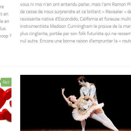
vous ni moi n’en ont entendu parler, mais l’ami Ramon Pi
re
de cesse de nous surprendre et ce brillant « Revealer » d
nt en
ravissante native d’Escondido, California et furieuse multi
le en
instrumentiste Madison Cunningham le prouve de la man
plus
plus cinglante, portée par son folk futuriste qui ne resse
noop ?
nul autre. Encore une bonne raison d’emprunter la « route
0