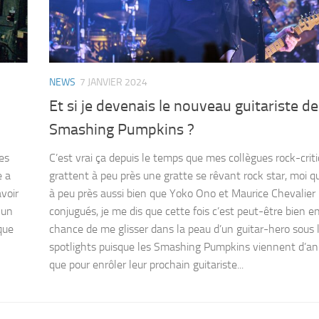
NEWS
7 JANVIER 2024
Et si je devenais le nouveau guitariste de
Smashing Pumpkins ?
es
C’est vrai ça depuis le temps que mes collègues rock-criti
e a
grattent à peu près une gratte se rêvant rock star, moi q
avoir
à peu près aussi bien que Yoko Ono et Maurice Chevalier
 un
conjugués, je me dis que cette fois c’est peut-être bien e
que
chance de me glisser dans la peau d’un guitar-hero sous 
spotlights puisque les Smashing Pumpkins viennent d’a
que pour enrôler leur prochain guitariste...