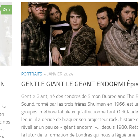
0
PORTRAITS
4 JANVIER 2024
EN
GENTLE GIANT LE GEANT ENDORMI Épis
Gentle Giant, né des cendres de Simon Dupree and The B
Sound, formé par les trois frères Shulman en 1966, est u
. ka….
groupes-météore fabuleux qu’affectionne tant OldClaude
ien
lequel il a décidé de braquer son projecteur rock, histoire 
c nos
réveiller un peu ce « géant endormi »… depuis 1980. Ret
est
le futur de la formation de Londres qui nous a légué une
ca,