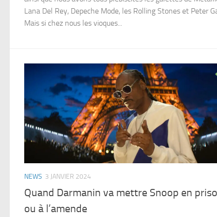
Lana Del Rey, Depeche Mode, les Rolling Stones et Peter Ga
Mais si chez nous les vioques...
NEWS
3 JANVIER 2024
Quand Darmanin va mettre Snoop en pris
ou à l’amende