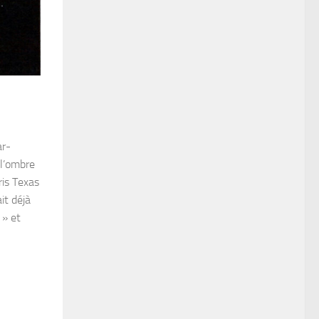
ar-
 l’ombre
ris Texas
it déjà
 » et