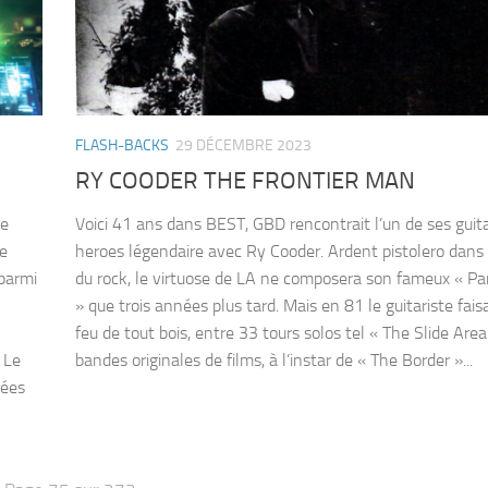
FLASH-BACKS
29 DÉCEMBRE 2023
RY COODER THE FRONTIER MAN
me
Voici 41 ans dans BEST, GBD rencontrait l’un de ses guit
e
heroes légendaire avec Ry Cooder. Ardent pistolero dans
 parmi
du rock, le virtuose de LA ne composera son fameux « Pa
» que trois années plus tard. Mais en 81 le guitariste faisa
feu de tout bois, entre 33 tours solos tel « The Slide Area
 Le
bandes originales de films, à l’instar de « The Border »...
rées