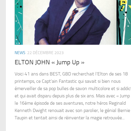
NEWS
22 DÉCEMBRE 2023
ELTON JOHN « Jump Up »
Voici 41 ans dans BEST, GBD recherchait l’Elton de ses 18
printemps, ce Capt’ain Fantastic qui savait si bien nous
émerveiller de sa pop bulles de savon multicolore et si addic
et qui avait disparu depuis plus de six ans. Mais avec « Jump
le 16ème épisode de ses aventures, notre héros Reginald
Kenneth Dwight renouait avec son parolier, le génial Bernie
Taupin et tentait ainsi de réinventer la magie retrouvée...