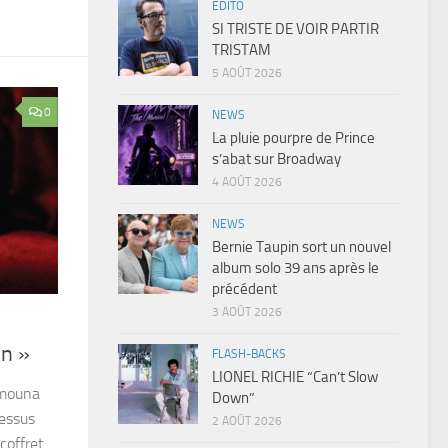
EDITO
SI TRISTE DE VOIR PARTIR
TRISTAM
5 AOÛT 2026
0
NEWS
La pluie pourpre de Prince
s’abat sur Broadway
4 AOÛT 2026
NEWS
Bernie Taupin sort un nouvel
album solo 39 ans après le
précédent
3 AOÛT 2026
n »
FLASH-BACKS
LIONEL RICHIE “Can’t Slow
Mamouna
Down”
cessus
2 AOÛT 2026
coffret