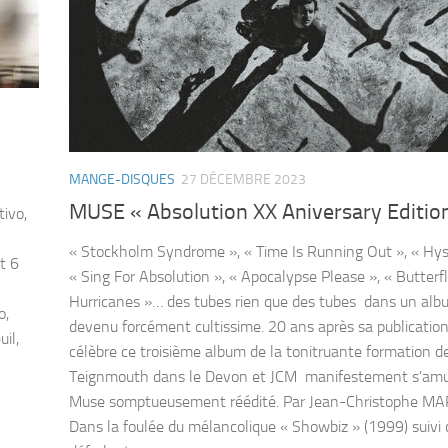
MANGE-DISQUES
27 DÉCEMBRE 2023
MUSE « Absolution XX Aniversary Editio
ivo,
« Stockholm Syndrome », « Time Is Running Out », « Hyst
t 6
« Sing For Absolution », « Apocalypse Please », « Butterf
Hurricanes »… des tubes rien que des tubes dans un alb
o,
devenu forcément cultissime. 20 ans après sa publicatio
il,
célèbre ce troisième album de la tonitruante formation d
Teignmouth dans le Devon et JCM manifestement s’amu
Muse somptueusement réédité. Par Jean-Christophe 
Dans la foulée du mélancolique « Showbiz » (1999) suivi 