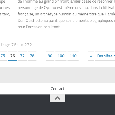
oupe
de l’homme au grand pif n’ont jamais cessé de résonner. 
acines
personnage de Cyrano est même devenu, dans la littérat
 tard,
française, un archétype humain au même titre que Haml
Don Quichotte au point que ses éléments biographiques 
pour l’occasion occultent...
Page 76 sur 272
75
76
77
78
…
90
100
110
…
»
Dernière 
Contact