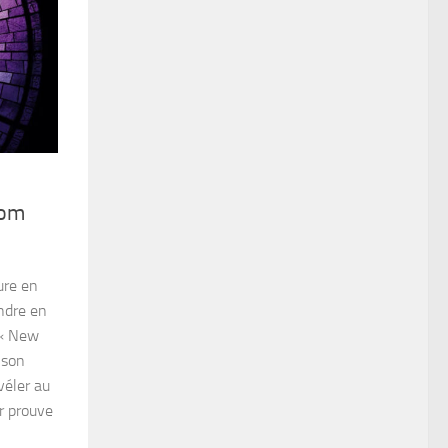
rom
ure en
endre en
 « New
 son
véler au
r prouve