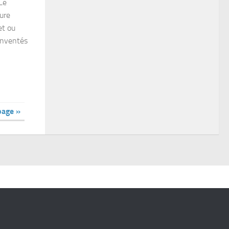
Le
ure
et ou
inventés
page »