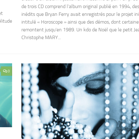
de trois CD comprend l’album original publié en 1994, des
et
inédits que Bryan Ferry avait enregistrés pour le projet ini
litude
intitulé « Horoscope » ainsi que des démos, dont certaine
remontent jusqu’en 1989. Un kdo de Noël que le petit Je
Christophe MARY...
0