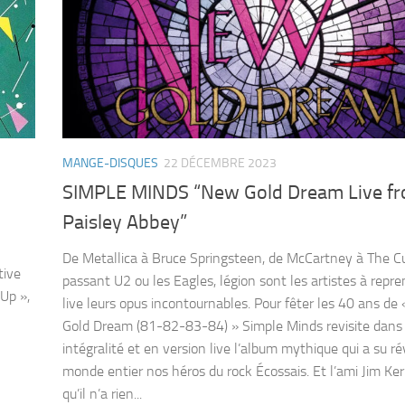
MANGE-DISQUES
22 DÉCEMBRE 2023
SIMPLE MINDS “New Gold Dream Live f
Paisley Abbey”
De Metallica à Bruce Springsteen, de McCartney à The C
tive
passant U2 ou les Eagles, légion sont les artistes à repr
 Up »,
live leurs opus incontournables. Pour fêter les 40 ans de
Gold Dream (81-82-83-84) » Simple Minds revisite dans
intégralité et en version live l’album mythique qui a su ré
monde entier nos héros du rock Écossais. Et l’ami Jim Ker
qu’il n’a rien...