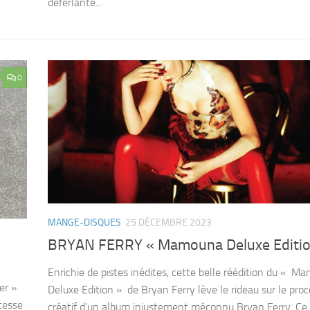
déferlante...
0
MANGE-DISQUES
25 DÉCEMBRE 2023
BRYAN FERRY « Mamouna Deluxe Editio
Enrichie de pistes inédites, cette belle réédition du « 
er »
Deluxe Edition » de Bryan Ferry lève le rideau sur le pro
tesse
créatif d’un album injustement méconnu Bryan Ferry. Ce 