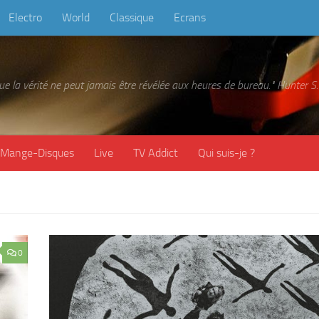
Electro
World
Classique
Ecrans
 que la vérité ne peut jamais être révélée aux heures de bureau." Hunter
Mange-Disques
Live
TV Addict
Qui suis-je ?
0