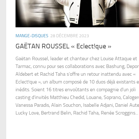
MANGE-DISQUES
28 DÉCEMBRE 2023
GAËTAN ROUSSEL « Eclect!que »
Gaëtan Roussel, leader et chanteur chez Louise Attaque et
Tarmac, connu pour ses collaborations avec Bashung, Deport
Aldebert et Rachid Taha s’offre un retour inattendu avec «
Eclect!que », un album composé de 10 duos déjà existants e
inédits. Soient 16 titres envoûtants en compagnie d’un joli
casting d’invités Matthieu Chedid, Louane, Soprano, Caloger
Vanessa Paradis, Alain Souchon, Isabelle Adjani, Daniel Auteu
Lucky Love, Bertrand Belin, Rachid Taha, Renée Scroggins...