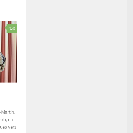
0
-Martin,
nti, en
ques vers