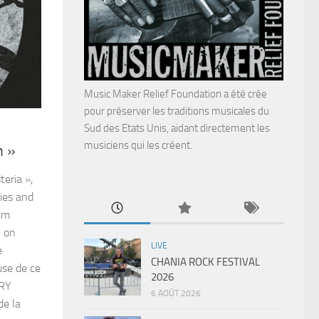
Music Maker Relief Foundation a été crée
pour préserver les traditions musicales du
Sud des Etats Unis, aidant directement les
musiciens qui les créent.
n »
eria »,
lies and
um
n on
LIVE
e
CHANIA ROCK FESTIVAL
se de ce
2026
MARY
6 AOÛT 2026
de la