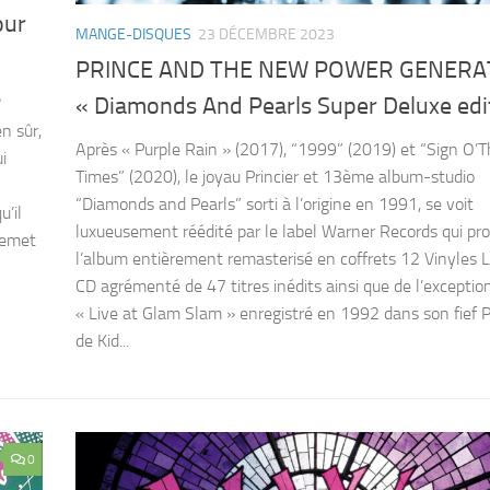
our
MANGE-DISQUES
23 DÉCEMBRE 2023
PRINCE AND THE NEW POWER GENERA
« Diamonds And Pearls Super Deluxe edi
?
n sûr,
Après « Purple Rain » (2017), “1999” (2019) et “Sign O’
i
Times” (2020), le joyau Princier et 13ème album-studio
“Diamonds and Pearls” sorti à l’origine en 1991, se voit
u’il
luxueusement réédité par le label Warner Records qui pr
 remet
l’album entièrement remasterisé en coffrets 12 Vinyles 
CD agrémenté de 47 titres inédits ainsi que de l’exceptio
« Live at Glam Slam » enregistré en 1992 dans son fief P
de Kid...
0