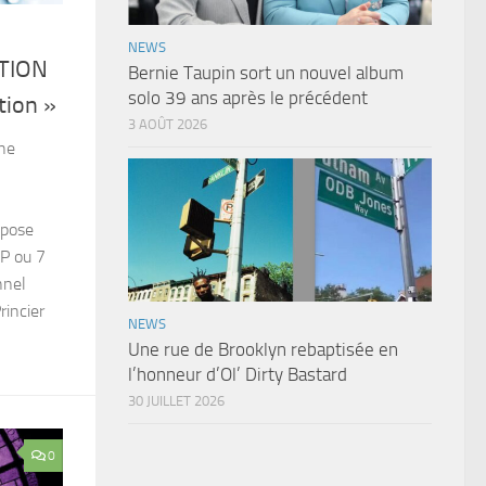
NEWS
TION
Bernie Taupin sort un nouvel album
solo 39 ans après le précédent
tion »
3 AOÛT 2026
The
opose
LP ou 7
nnel
rincier
NEWS
Une rue de Brooklyn rebaptisée en
l’honneur d’Ol’ Dirty Bastard
30 JUILLET 2026
0