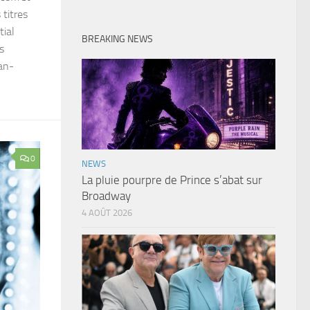
 titres
tial
BREAKING NEWS
s
an-
0
NEWS
La pluie pourpre de Prince s’abat sur
Broadway
4 AOÛT 2026