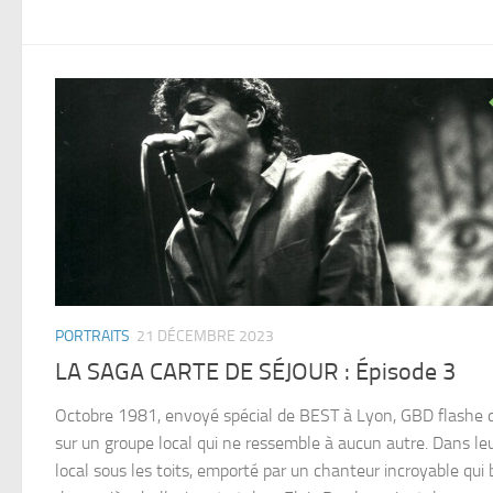
PORTRAITS
21 DÉCEMBRE 2023
LA SAGA CARTE DE SÉJOUR : Épisode 3
Octobre 1981, envoyé spécial de BEST à Lyon, GBD flashe 
sur un groupe local qui ne ressemble à aucun autre. Dans le
local sous les toits, emporté par un chanteur incroyable qui