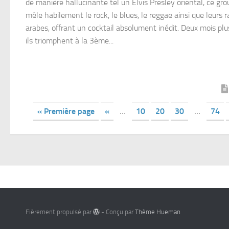
de manière hallucinante tel un Elvis Presley oriental, ce gr
mêle habilement le rock, le blues, le reggae ainsi que leurs r
arabes, offrant un cocktail absolument inédit. Deux mois plus
ils triomphent à la 3ème...
« Première page
«
…
10
20
30
…
74
Fièrement propulsé par
- Conçu par
Thème Hueman