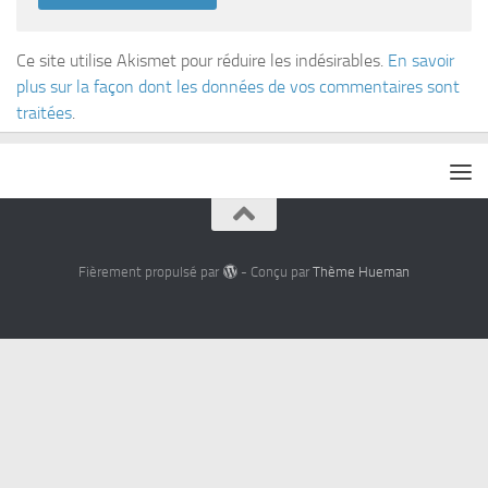
Ce site utilise Akismet pour réduire les indésirables.
En savoir
plus sur la façon dont les données de vos commentaires sont
traitées
.
Fièrement propulsé par
- Conçu par
Thème Hueman