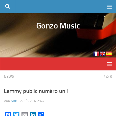
Skip to content
Gonzo Music
NEWS
0
Lemmy public numéro un !
PAR
GBD
·
25 FÉVRIER 2024
Facebook
Twitter
Email
LinkedIn
Partager