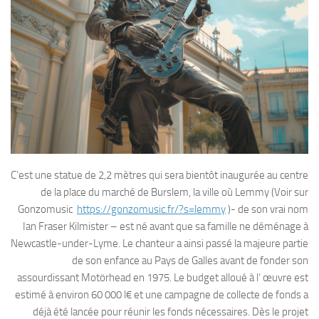
C’est une statue de 2,2 mètres qui sera bientôt inaugurée au centre
de la place du marché de Burslem, la ville où Lemmy (Voir sur
Gonzomusic
https://gonzomusic.fr/?s=lemmy
)- de son vrai nom
Ian Fraser Kilmister – est né avant que sa famille ne déménage à
Newcastle-under-Lyme. Le chanteur a ainsi passé la majeure partie
de son enfance au Pays de Galles avant de fonder son
assourdissant Motörhead en 1975. Le budget alloué à l‘ œuvre est
estimé à environ 60 000 l€ et une campagne de collecte de fonds a
déjà été lancée pour réunir les fonds nécessaires. Dès le projet