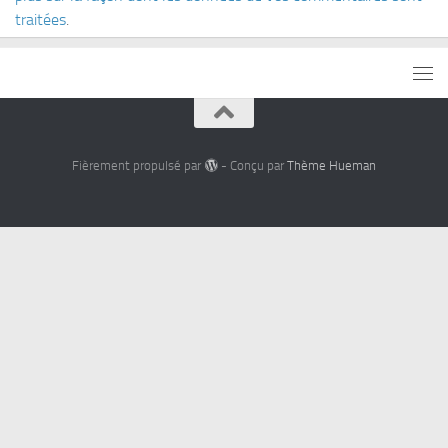
traitées
.
Fièrement propulsé par
- Conçu par
Thème Hueman