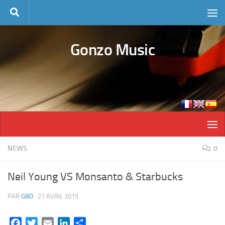
Skip to content
Gonzo Music
NEWS
0
Neil Young VS Monsanto & Starbucks
PAR
GBD
·
21 AVRIL 2015
Facebook
Twitter
Email
LinkedIn
Partager