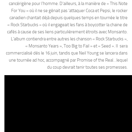
cancérigène pour l’homme. D’ailleurs, à la manière de « This Note
For You » où il ne se gênait pas ‘attaquer Coca et Pepsi, le rocker
canadien chantait déjà depuis quelques temps en tournée le titre
« Rock Starbucks » où il engageait les fans à boycotter la chaine de
cafés à cause de ses liens particulièrement étroits avec Monsanto.
L’album contiendra entre autres les chanson « Rock Starbucks »,
« Monsanto Years », Too Big to Fail » et « Seed ». Il sera
commercialisé dés le 16 juin, tandis que Neil Young se lancera dans
une tournée ad hoc, accompagné par Promise of the Real…lequel
du coup devrait tenir toutes ses promesses.