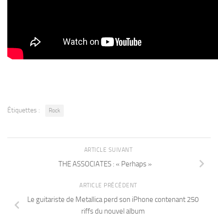
Étiquettes :
Rock
ARTICLE SUIVANT
THE ASSOCIATES : « Perhaps »
ARTICLE PRÉCÉDENT
Le guitariste de Metallica perd son iPhone contenant 250
riffs du nouvel album