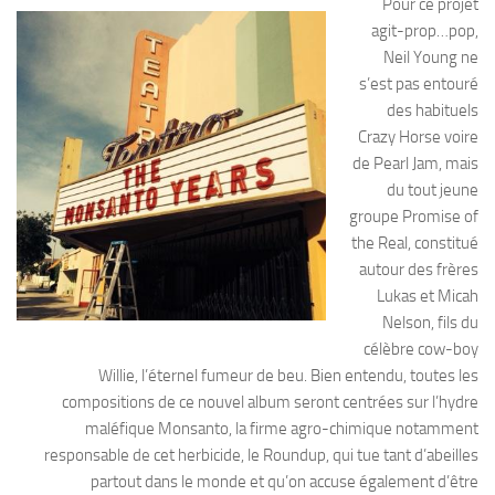
Pour ce projet
agit-prop…pop,
Neil Young ne
s’est pas entouré
des habituels
Crazy Horse voire
de Pearl Jam, mais
du tout jeune
groupe Promise of
the Real, constitué
autour des frères
Lukas et Micah
Nelson, fils du
célèbre cow-boy
Willie, l’éternel fumeur de beu. Bien entendu, toutes les
compositions de ce nouvel album seront centrées sur l’hydre
maléfique Monsanto, la firme agro-chimique notamment
responsable de cet herbicide, le Roundup, qui tue tant d’abeilles
partout dans le monde et qu’on accuse également d’être