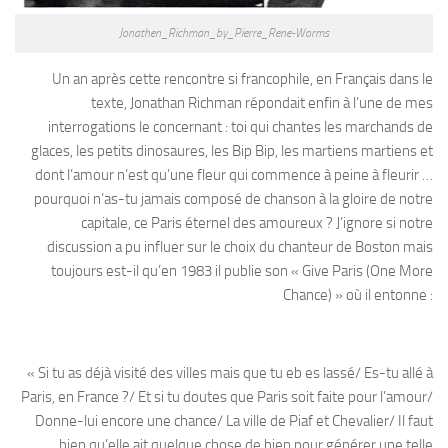
Jonathen_Richman_by_Pierre_Rene-Worms
Un an après cette rencontre si francophile, en Français dans le
texte, Jonathan Richman répondait enfin à l’une de mes
interrogations le concernant : toi qui chantes les marchands de
glaces, les petits dinosaures, les Bip Bip, les martiens martiens et
dont l’amour n’est qu’une fleur qui commence à peine à fleurir …
pourquoi n’as-tu jamais composé de chanson à la gloire de notre
capitale, ce Paris éternel des amoureux ? J’ignore si notre
discussion a pu influer sur le choix du chanteur de Boston mais
toujours est-il qu’en 1983 il publie son « Give Paris (One More
Chance) » où il entonne :
« Si tu as déjà visité des villes mais que tu eb es lassé/ Es-tu allé à
Paris, en France ?/ Et si tu doutes que Paris soit faite pour l’amour/
Donne-lui encore une chance/ La ville de Piaf et Chevalier/ Il faut
bien qu’elle ait quelque chose de bien pour générer une telle