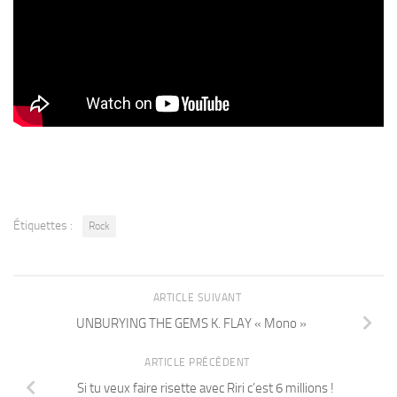
Étiquettes :
Rock
ARTICLE SUIVANT
UNBURYING THE GEMS K. FLAY « Mono »
ARTICLE PRÉCÉDENT
Si tu veux faire risette avec Riri c’est 6 millions !