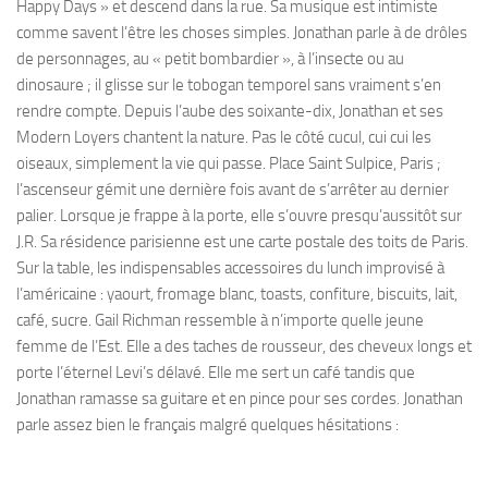
Happy Days » et descend dans la rue. Sa musique est intimiste
comme savent l’être les choses simples. Jonathan parle à de drôles
de personnages, au « petit bombardier », à l’insecte ou au
dinosaure ; il glisse sur le tobogan temporel sans vraiment s’en
rendre compte. Depuis l’aube des soixante-dix, Jonathan et ses
Modern Loyers chantent la nature. Pas le côté cucul, cui cui les
oiseaux, simplement la vie qui passe. Place Saint Sulpice, Paris ;
l’ascenseur gémit une dernière fois avant de s’arrêter au dernier
palier. Lorsque je frappe à la porte, elle s’ouvre presqu’aussitôt sur
J.R. Sa résidence parisienne est une carte postale des toits de Paris.
Sur la table, les indispensables accessoires du lunch improvisé à
l’américaine : yaourt, fromage blanc, toasts, confiture, biscuits, lait,
café, sucre. Gail Richman ressemble à n’importe quelle jeune
femme de l’Est. Elle a des taches de rousseur, des cheveux longs et
porte l’éternel Levi’s délavé. Elle me sert un café tandis que
Jonathan ramasse sa guitare et en pince pour ses cordes. Jonathan
parle assez bien le français malgré quelques hésitations :