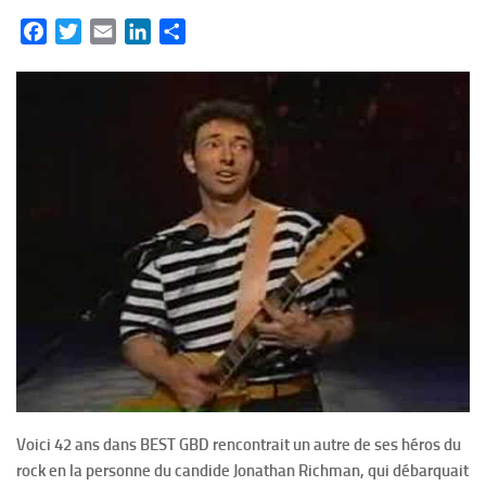
Facebook
Twitter
Email
LinkedIn
Partager
Voici 42 ans dans BEST GBD rencontrait un autre de ses héros du
rock en la personne du candide Jonathan Richman, qui débarquait