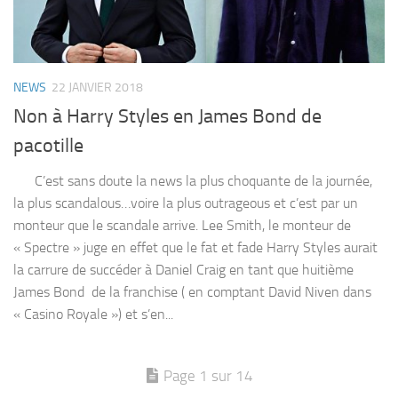
NEWS
22 JANVIER 2018
Non à Harry Styles en James Bond de
pacotille
C’est sans doute la news la plus choquante de la journée,
la plus scandalous…voire la plus outrageous et c’est par un
monteur que le scandale arrive. Lee Smith, le monteur de
« Spectre » juge en effet que le fat et fade Harry Styles aurait
la carrure de succéder à Daniel Craig en tant que huitième
James Bond de la franchise ( en comptant David Niven dans
« Casino Royale ») et s’en...
Page 1 sur 14