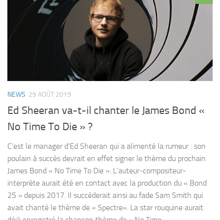
NEWS
29 AOÛT 2019
Ed Sheeran va-t-il chanter le James Bond «
No Time To Die » ?
C’est le manager d’Ed Sheeran qui a alimenté la rumeur : son
poulain à succès devrait en effet signer le thème du prochain
James Bond « No Time To Die ». L’auteur-compositeur-
interprète aurait été en contact avec la production du « Bond
25 » depuis 2017. Il succéderait ainsi au fade Sam Smith qui
avait chanté le thème de « Spectre». La star rouquine aurait
déjà enregistré la chanson thème de « No Time...