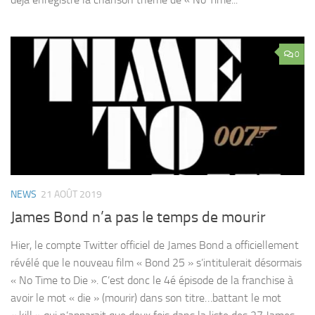
0
NEWS
21 AOÛT 2019
James Bond n’a pas le temps de mourir
Hier, le compte Twitter officiel de James Bond a officiellement
révélé que le nouveau film « Bond 25 » s’intitulerait désormais
« No Time to Die ». C’est donc le 4é épisode de la franchise à
avoir le mot « die » (mourir) dans son titre…battant le mot