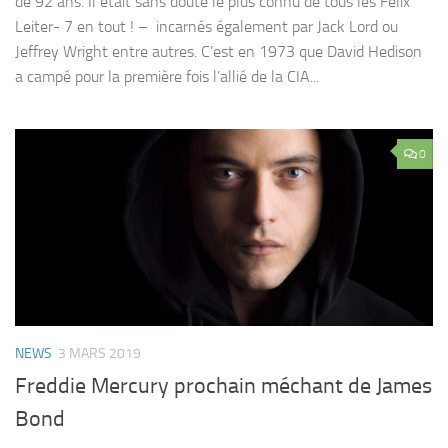
de 92 ans. Il était sans doute le plus connu de tous les Felix
Leiter- 7 en tout ! – incarnés également par Jack Lord ou
Jeffrey Wright entre autres. C’est en 1973 que David Hedison
a campé pour la première fois l’allié de la CIA...
0
NEWS
3 MARS 2019
Freddie Mercury prochain méchant de James
Bond