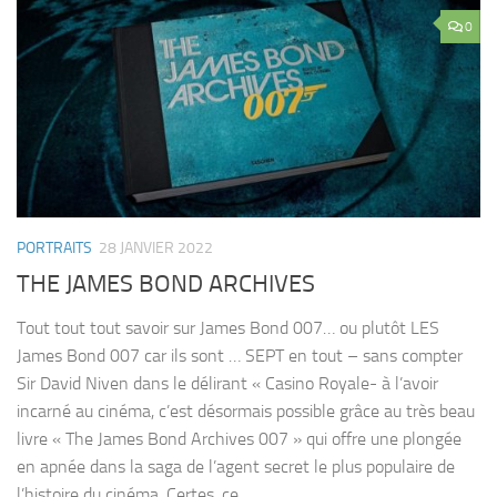
0
PORTRAITS
28 JANVIER 2022
THE JAMES BOND ARCHIVES
Tout tout tout savoir sur James Bond 007… ou plutôt LES
James Bond 007 car ils sont … SEPT en tout – sans compter
Sir David Niven dans le délirant « Casino Royale- à l’avoir
incarné au cinéma, c’est désormais possible grâce au très beau
livre « The James Bond Archives 007 » qui offre une plongée
en apnée dans la saga de l’agent secret le plus populaire de
l’histoire du cinéma. Certes, ce...