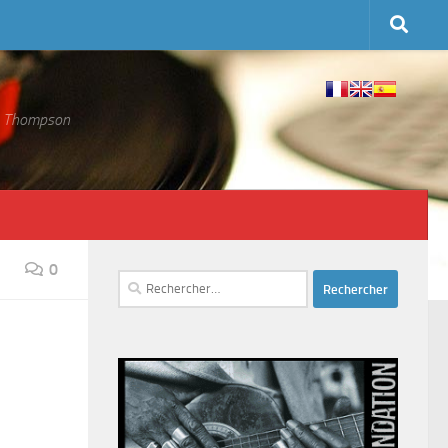
 S. Thompson
0
Rechercher :