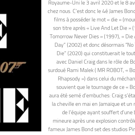
Royaume-Uni le 3 avril 2020 et le 8 av
chez nous. C’est donc le 4é James Bond
films à posséder le mot « die » (mour
son titre après « Live And Let Die » 
Tomorrow Never Dies » (1997), « Die
Day” (2002) et donc désormais “No
Die” (2020) qui constituerait le tou
avec Daniel Craig dans le rôle de Bo
surdoué Rami Malek ( MR ROBOT, « B
Rhapsody ») dans celui du méchan
souvient que le tournage de ce « B
aura été semé d’embuches: Craig s’éta
la cheville en mai en Jamaïque et u
de l’équipe ayant souffert d’une 
mineure après une explosion contrôlé
fameux James Bond set des studios P