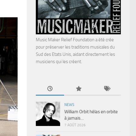
Music Maker Relief Foundation a été crée
pour préserver les traditions musicales du
Sud des Etats Unis, aidant directement les
musiciens qui les créent.
NEWS
William Orbit hélas en orbite
à jamais…
7 AOÛT 2026