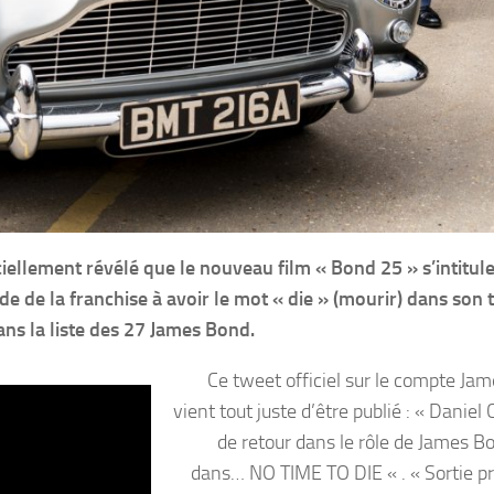
ciellement révélé que le nouveau film « Bond 25 » s’intitule
e de la franchise à avoir le mot « die » (mourir) dans son 
dans la liste des 27 James Bond.
Ce tweet officiel sur le compte Ja
vient tout juste d’être publié : « Daniel 
de retour dans le rôle de James B
dans… NO TIME TO DIE « . « Sortie p