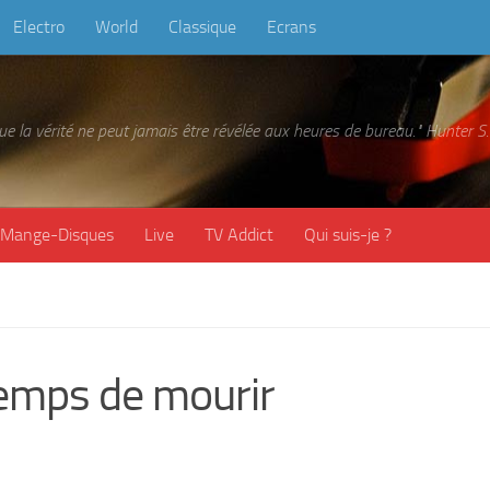
Electro
World
Classique
Ecrans
 que la vérité ne peut jamais être révélée aux heures de bureau." Hunter
Mange-Disques
Live
TV Addict
Qui suis-je ?
temps de mourir