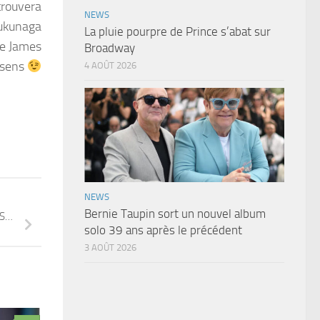
trouvera
NEWS
Fukunaga
La pluie pourpre de Prince s’abat sur
re James
Broadway
 sens
4 AOÛT 2026
NEWS
Bernie Taupin sort un nouvel album
KS…
solo 39 ans après le précédent
3 AOÛT 2026