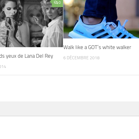
0
Walk like a GOT’s white walker
ds yeux de Lana Del Rey
6 DÉCEMBRE 2018
014