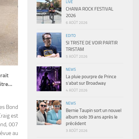
LIVE
CHANIA ROCK FESTIVAL
2026
6 AOÛT 2026
EDITO
SI TRISTE DE VOIR PARTIR
TRISTAM
5 AOÛT 2026
NEWS
rait
La pluie pourpre de Prince
s’abat sur Broadway
titre…
4 AOÛT 2026
NEWS
mes Bond
Bernie Taupin sort un nouvel
Craig est
album solo 39 ans après le
précédent
ond, 007
3 AOÛT 2026
révue au