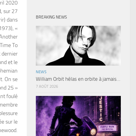
ril 2020
, sur 27
BREAKING NEWS
ir) dans
(1973), «
 Another
 Time To
t dernier
nd et le
ohemian
NEWS
t. On se
William Orbit hélas en orbite à jamais…
7 AOÛT 2026
ond 25 »
nt foulé
n membre
blessure
e sur le
inewood.