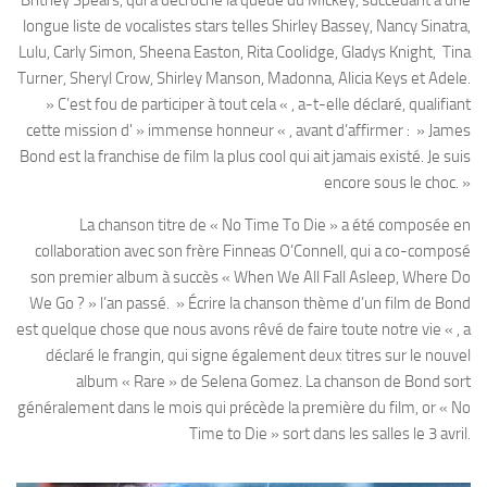
longue liste de vocalistes stars telles Shirley Bassey, Nancy Sinatra,
Lulu, Carly Simon, Sheena Easton, Rita Coolidge, Gladys Knight, Tina
Turner, Sheryl Crow, Shirley Manson, Madonna, Alicia Keys et Adele.
» C’est fou de participer à tout cela « , a-t-elle déclaré, qualifiant
cette mission d' » immense honneur « , avant d’affirmer : » James
Bond est la franchise de film la plus cool qui ait jamais existé. Je suis
encore sous le choc. »
La chanson titre de « No Time To Die » a été composée en
collaboration avec son frère Finneas O’Connell, qui a co-composé
son premier album à succès « When We All Fall Asleep, Where Do
We Go ? » l’an passé. » Écrire la chanson thème d’un film de Bond
est quelque chose que nous avons rêvé de faire toute notre vie « , a
déclaré le frangin, qui signe également deux titres sur le nouvel
album « Rare » de Selena Gomez. La chanson de Bond sort
généralement dans le mois qui précède la première du film, or « No
Time to Die » sort dans les salles le 3 avril.