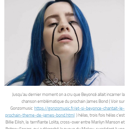
Jusqu’au dernier moment on a cru que Beyoncé allait incarner la
chanson emblématique du prochain James Bond ( Voir sur
Gonzomusic
https://gonzomusic.fr/et-si-beyonce-chantait-le-
prochain-theme-de-james-bond.html
) hélas, trois fois hélas c’est
Billie Eilish, la terrifiante Lolita, cross-over entre Marilyn Manson et
Britney Spears, qui a décroché la queue du Mickey, succédant à une