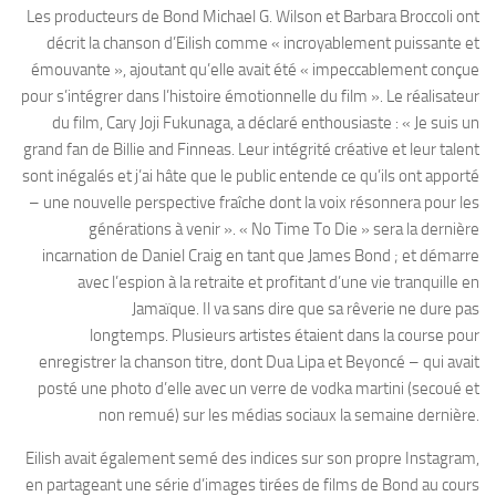
Les producteurs de Bond Michael G. Wilson et Barbara Broccoli ont
décrit la chanson d’Eilish comme « incroyablement puissante et
émouvante », ajoutant qu’elle avait été « impeccablement conçue
pour s’intégrer dans l’histoire émotionnelle du film ». Le réalisateur
du film, Cary Joji Fukunaga, a déclaré enthousiaste : « Je suis un
grand fan de Billie and Finneas. Leur intégrité créative et leur talent
sont inégalés et j’ai hâte que le public entende ce qu’ils ont apporté
– une nouvelle perspective fraîche dont la voix résonnera pour les
générations à venir ». « No Time To Die » sera la dernière
incarnation de Daniel Craig en tant que James Bond ; et démarre
avec l’espion à la retraite et profitant d’une vie tranquille en
Jamaïque. Il va sans dire que sa rêverie ne dure pas
longtemps. Plusieurs artistes étaient dans la course pour
enregistrer la chanson titre, dont Dua Lipa et Beyoncé – qui avait
posté une photo d’elle avec un verre de vodka martini (secoué et
non remué) sur les médias sociaux la semaine dernière.
Eilish avait également semé des indices sur son propre Instagram,
en partageant une série d’images tirées de films de Bond au cours