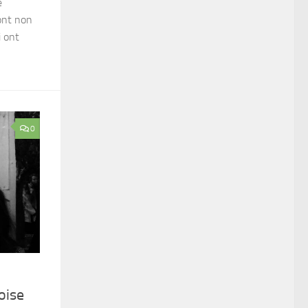
e
’ont non
i ont
0
oise