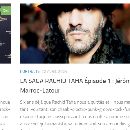
0
PORTRAITS
22 AVRIL 2024
LA SAGA RACHID TAHA Épisode 1 : Jérô
Marroc-Latour
manque
Six ans déjà que Rachid Taha nous a quittés et il nous 
-rock-
tant. Pourtant, son chaabi-electro-punk-groove-rock-fu
e son
résonne toujours aussi puissant à nos oreilles, comme so
des
aussi cool qu’humaniste, sa tolérance et son amour des g