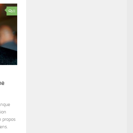
0
me
manque
sion
n propos
ens.