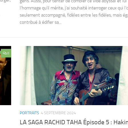
gens. Aussi, pour tenter de combler ce vide abyssal et lui
l’hommage qu’il mérite, j’ai souhaité interroger ceux qui l
.
seulement accompagné, fidèles entre les fidèles, mais é
contribué à édifier sa...
0
PORTRAITS
4 SEPTEMBRE 2024
LA SAGA RACHID TAHA Épisode 5 : Haki