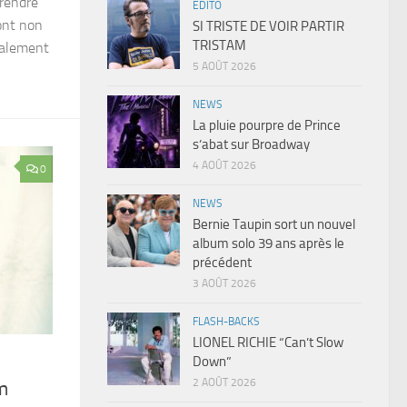
 rendre
EDITO
’ont non
SI TRISTE DE VOIR PARTIR
TRISTAM
galement
5 AOÛT 2026
NEWS
La pluie pourpre de Prince
s’abat sur Broadway
4 AOÛT 2026
0
NEWS
Bernie Taupin sort un nouvel
album solo 39 ans après le
précédent
3 AOÛT 2026
FLASH-BACKS
LIONEL RICHIE “Can’t Slow
Down”
2 AOÛT 2026
m