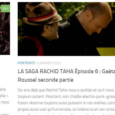
0
PORTRAITS
6 JANVIER 2025
LA SAGA RACHID TAHA Épisode 6 : Gaët
Roussel seconde partie
aire
Six ans déjà que Rachid Taha nous a quittés et qu’il nou
elle «
toujours autant. Pourtant, son chaâbi-electro-punk-groo
s tous
fusion résonne toujours aussi puissant à nos oreilles, c
propos aussi cool qu’humaniste, sa tolérance et son amo
urger,