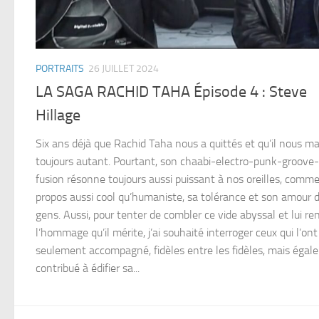
PORTRAITS
26 JUILLET 2024
LA SAGA RACHID TAHA Épisode 4 : Steve
Hillage
Six ans déjà que Rachid Taha nous a quittés et qu’il nous 
toujours autant. Pourtant, son chaabi-electro-punk-groove
fusion résonne toujours aussi puissant à nos oreilles, comm
propos aussi cool qu’humaniste, sa tolérance et son amour 
gens. Aussi, pour tenter de combler ce vide abyssal et lui re
l’hommage qu’il mérite, j’ai souhaité interroger ceux qui l’on
seulement accompagné, fidèles entre les fidèles, mais éga
contribué à édifier sa...