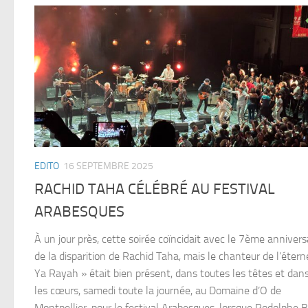
EDITO
16 SEPTEMBRE 2025
RACHID TAHA CÉLÉBRÉ AU FESTIVAL
ARABESQUES
À un jour près, cette soirée coïncidait avec le 7ème annivers
de la disparition de Rachid Taha, mais le chanteur de l’étern
Ya Rayah » était bien présent, dans toutes les têtes et dan
les cœurs, samedi toute la journée, au Domaine d’O de
Montpellier, pour le festival Arabesques, lorsque Rodolphe B