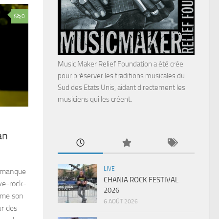
0
Music Maker Relief Foundation a été crée
pour préserver les traditions musicales du
Sud des Etats Unis, aidant directement les
musiciens qui les créent.
an
LIVE
s manque
CHANIA ROCK FESTIVAL
ve-rock-
2026
omme son
6 AOÛT 2026
ur des