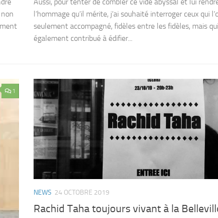
ndre
Aussi, pour tenter de combler ce vide abyssal et lui rendr
t non
l’hommage qu’il mérite, j’ai souhaité interroger ceux qui l
lement
seulement accompagné, fidèles entre les fidèles, mais qu
également contribué à édifier...
1
NEWS
24 OCTOBRE 2019
Rachid Taha toujours vivant à la Bellevill