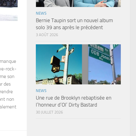
NEWS
Bernie Taupin sort un nouvel album
solo 39 ans après le précédent
3 AOÛT 2026
s manque
ve-rock-
omme son
ur des
NEWS
 rendre
Une rue de Brooklyn rebaptisée en
’ont non
l’honneur d’Ol’ Dirty Bastard
galement
30 JUILLET 2026