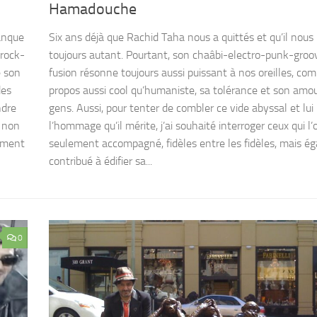
Hamadouche
manque
Six ans déjà que Rachid Taha nous a quittés et qu’il nou
-rock-
toujours autant. Pourtant, son chaâbi-electro-punk-groo
e son
fusion résonne toujours aussi puissant à nos oreilles, c
des
propos aussi cool qu’humaniste, sa tolérance et son amo
ndre
gens. Aussi, pour tenter de combler ce vide abyssal et lui
t non
l’hommage qu’il mérite, j’ai souhaité interroger ceux qui l
lement
seulement accompagné, fidèles entre les fidèles, mais é
contribué à édifier sa...
0