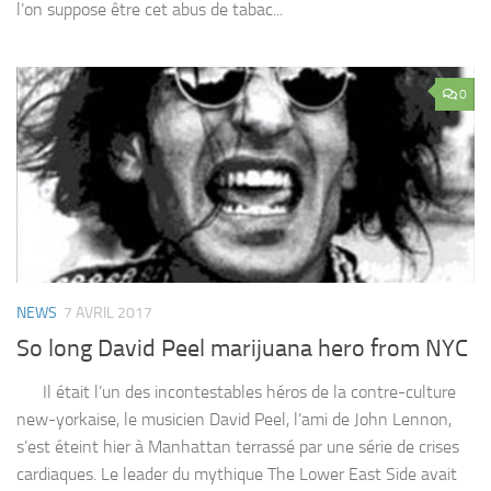
l’on suppose être cet abus de tabac...
0
NEWS
7 AVRIL 2017
So long David Peel marijuana hero from NYC
Il était l’un des incontestables héros de la contre-culture
new-yorkaise, le musicien David Peel, l’ami de John Lennon,
s’est éteint hier à Manhattan terrassé par une série de crises
cardiaques. Le leader du mythique The Lower East Side avait