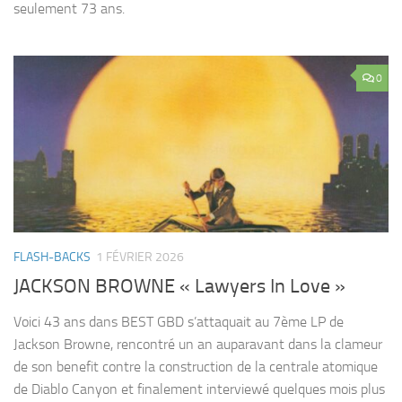
seulement 73 ans.
0
FLASH-BACKS
1 FÉVRIER 2026
JACKSON BROWNE « Lawyers In Love »
Voici 43 ans dans BEST GBD s’attaquait au 7ème LP de
Jackson Browne, rencontré un an auparavant dans la clameur
de son benefit contre la construction de la centrale atomique
de Diablo Canyon et finalement interviewé quelques mois plus