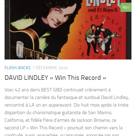
0
FLASH-BACKS
7 DÉCEMBRE 2024
DAVID LINDLEY « Win This Record »
Voici 42 ans dans BEST GBD continuait crânement à
documenter la carrière du fantasque et surdoué David Lindley,
rencontré à LA un an auparavant. Dix huit mois après la triste
disparition du charismatique guitariste de San Marino,
California, et fidèle frère d’armes de Jackson Browne, ce
second LP « Win This Record » poursuit son chemin vers la
coolitude, aussi exacerbée qu’assumée, amorcée par son