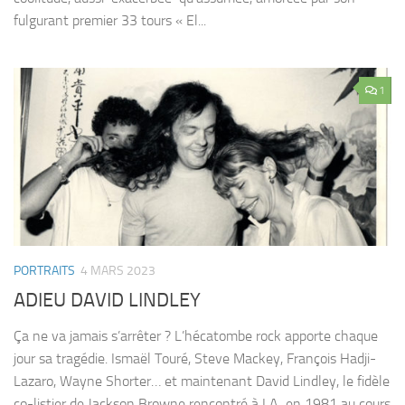
fulgurant premier 33 tours « El...
1
PORTRAITS
4 MARS 2023
ADIEU DAVID LINDLEY
Ça ne va jamais s’arrêter ? L’hécatombe rock apporte chaque
jour sa tragédie. Ismaël Touré, Steve Mackey, François Hadji-
Lazaro, Wayne Shorter… et maintenant David Lindley, le fidèle
co-listier de Jackson Browne rencontré à LA en 1981 au cours