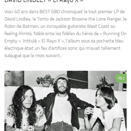
DAVID LINDLEY « El Rayo X »
Voici 40 ans dans BEST GBD chroniquait le tout premier LP de
David Lindley, le Tonto de Jackson Browne the Lone Ranger, le
Robin de Batman, un incroyable guitariste West Coast au
feeling illimité, fidèle ente les fidèles du héros de « Running On
Empty ». Intitulé « El Rayo X », l’album sous sa pochette bleu
électrique était un feu d’artifices sonic qui m’avait tellement
subjugué que le mois suivant...
2