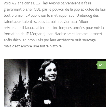
Voici 42 ans dans BEST les Avions parvenaient à faire
gravement planer GBD par le pouvoir de la pop acidulée de leur
tout premier, LP publié sur le mythique label Underdog des
talentueux talent-scouts Lamblin et Zermati. Album
précurseur, il faudra attendre cinq longues années pour voir la
formation de JP Morgand, Jean Nackache et Jerome Lambert
enfin décoller, propulsés par leur entêtante nuit sauvage…
mais c’est encore une autre histoire...
0