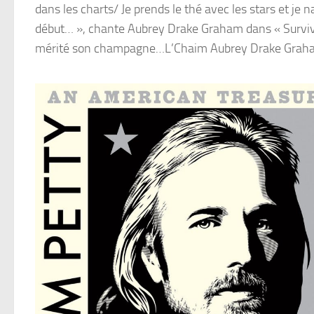
dans les charts/ Je prends le thé avec les stars et je na
début… », chante Aubrey Drake Graham dans « Surviva
mérité son champagne…L’Chaim Aubrey Drake Grah