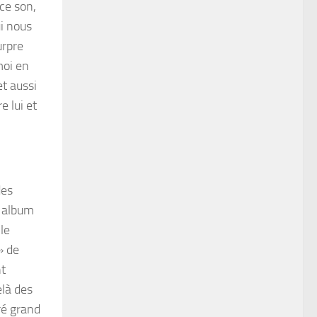
 ce son,
i nous
urpre
moi en
et aussi
e lui et
des
l album
le
» de
t
elà des
ré grand