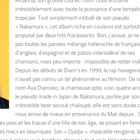
Rihanna, son groove cool et mutin nous entraine
irrésistiblement avec toute la puissance d’une tempêt
tropicale. Tout simplement intitulé de son pseudo
« Nakamura », cet album riche en couleurs est surtout
propulsé par deux hits fracassants. Bon, j’avoue, je ne
pas toutes les paroles mélange hétéroclite de français
d’anglais, d’espagnol et de patois intersidéral de ses
chansons, mais peu importe : impossible de rester indi
Depuis les débuts de Diam’s en 1999, le rap hexagona
n’avait pas connu un tel phénomène au féminin. De s
nom Aya Dianioko, la chanteuse opte, voici quatre ans
le pseudo made in Japan de Nakamura, portée par son
irrésistible beat secoué chaloupé, elle est sans doute c
nous arrive de mieux en provenance du Mali depuis…S
les joies et les tracas d’une fille de son âge, se posant en fe
r les mecs en bourriques. Son « Djadja », imparable rengaine, à