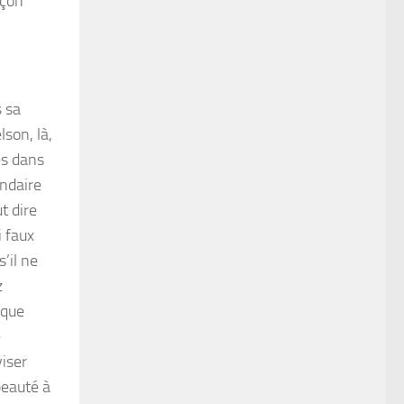
açon
s sa
lson, là,
és dans
endaire
t dire
i faux
s’il ne
z
ique
e
iser
beauté à