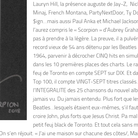
Lauryn Hill, la présence auguste de Jay-Z, Nic
Minaj, French Montana, PartyNextDoor, Ty Do
$ign…mais aussi Paul Anka et Michael Jackso
l’aurez compris le « Scorpion » d’Aubrey Grah
pas à prendre à la légère. La preuve, il a pulvé
record vieux de 54 ans détenu par les Beatles
1964, parvenir à décrocher CINQ hits en simu
dans les 10 premières places des charts. Le r
feuj de Toronto en compte SEPT sur DIX. Et da
Top 100, il compte VINGT-SEPT titres classé
l’INTEGRALITE des 25 chansons du nouvel al
jamais vu. Du jamais entendu. Plus fort que le
Beatles…lesquels étaient eux-mêmes, s’il fau
croire John, plus forts que Jesus Christ. Pa ma
petit feuj black de Toronto. Et tout cela sans
On s’en réjouit. « J’ai une maison sur chacune des côtes/, Mai