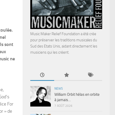
coulée.
Music Maker Relief Foundation a été crée
nel
pour préserver les traditions musicales du
ls sont
Sud des Etats Unis, aidant directement les
eux
musiciens qui les créent.
music ne
NEWS
ne,
William Orbit hélas en orbite
God’s
à jamais…
Nice For
7 AOÛT 2026
or » de