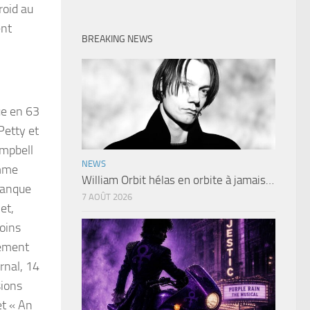
roid au
ent
BREAKING NEWS
ue en 63
Petty et
ampbell
NEWS
omme
William Orbit hélas en orbite à jamais…
manque
7 AOÛT 2026
et,
moins
lement
rnal, 14
sions
et « An