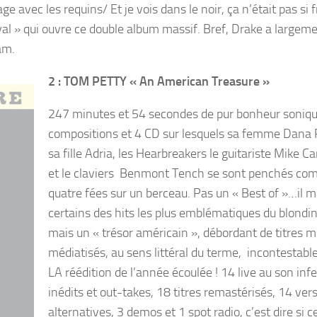
ge avec les requins/ Et je vois dans le noir, ça n’était pas si f
l » qui ouvre ce double album massif. Bref, Drake a largem
am.
2 : TOM PETTY « An American Treasure »
247 minutes et 54 secondes de pur bonheur soniq
compositions et 4 CD sur lesquels sa femme Dana 
sa fille Adria, les Hearbreakers le guitariste Mike C
et le claviers Benmont Tench se sont penchés c
quatre fées sur un berceau. Pas un « Best of »…il 
certains des hits les plus emblématiques du blondin
mais un « trésor américain », débordant de titres 
médiatisés, au sens littéral du terme, incontestab
LA réédition de l’année écoulée ! 14 live au son infe
inédits et out-takes, 18 titres remastérisés, 14 ver
alternatives, 3 demos et 1 spot radio, c’est dire si c