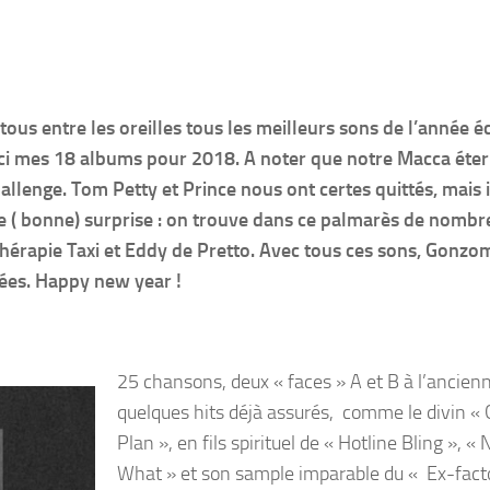
us entre les oreilles tous les meilleurs sons de l’année é
ici mes 18 albums pour 2018. A noter que notre Macca éter
llenge. Tom Petty et Prince nous ont certes quittés, mais i
re ( bonne) surprise : on trouve dans ce palmarès de nombr
érapie Taxi et Eddy de Pretto. Avec tous ces sons, Gonzo
nées. Happy new year !
25 chansons, deux « faces » A et B à l’ancien
quelques hits déjà assurés, comme le divin « 
Plan », en fils spirituel de « Hotline Bling », « 
What » et son sample imparable du « Ex-fact