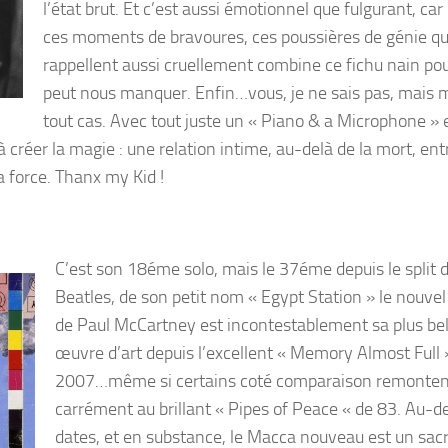
l’état brut. Et c’est aussi émotionnel que fulgurant, car
ces moments de bravoures, ces poussières de génie qu
rappellent aussi cruellement combine ce fichu nain po
peut nous manquer. Enfin…vous, je ne sais pas, mais 
tout cas. Avec tout juste un « Piano & a Microphone » 
créer la magie : une relation intime, au-delà de la mort, entr
sa force. Thanx my Kid !
C’est son 18éme solo, mais le 37éme depuis le split 
Beatles, de son petit nom « Egypt Station » le nouve
de Paul McCartney est incontestablement sa plus bel
œuvre d’art depuis l’excellent « Memory Almost Full 
2007…même si certains coté comparaison remonten
carrément au brillant « Pipes of Peace « de 83. Au-d
dates, et en substance, le Macca nouveau est un sac