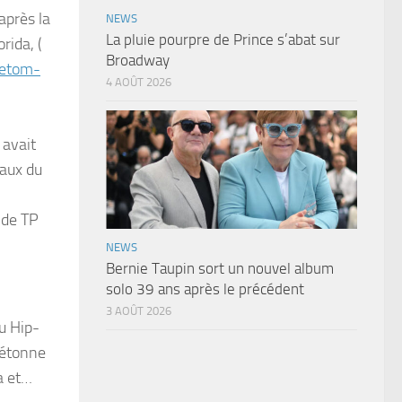
après la
NEWS
La pluie pourpre de Prince s’abat sur
rida, (
Broadway
metom-
4 AOÛT 2026
 avait
iaux du
 de TP
NEWS
Bernie Taupin sort un nouvel album
solo 39 ans après le précédent
3 AOÛT 2026
u Hip-
détonne
a et…