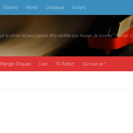
Electro
World
Classique
Ecrans
 que la vérité ne peut jamais être révélée aux heures de bureau." Hunter
Mange-Disques
Live
TV Addict
Qui suis-je ?