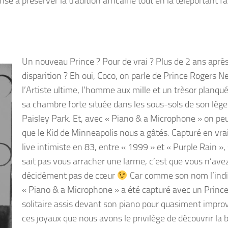
rise à préserver la tradition africaine tout en la téléportant f
Un nouveau Prince ? Pour de vrai ? Plus de 2 ans aprè
disparition ? Eh oui, Coco, on parle de Prince Rogers Ne
l’Artiste ultime, l’homme aux mille et un trèsor planqu
sa chambre forte située dans les sous-sols de son lég
Paisley Park. Et, avec « Piano & a Microphone » on peu
que le Kid de Minneapolis nous a gâtés. Capturé en vra
live intimiste en 83, entre « 1999 » et « Purple Rain », 
sait pas vous arracher une larme, c’est que vous n’ave
décidément pas de cœur
Car comme son nom l’ind
« Piano & a Microphone » a été capturé avec un Princ
solitaire assis devant son piano pour quasiment improv
ces joyaux que nous avons le privilège de découvrir la 