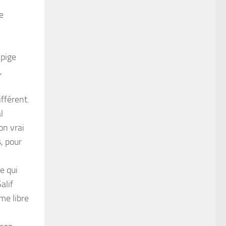
e
 pige
,
fférent.
l
on vrai
, pour
e qui
alif
mme libre