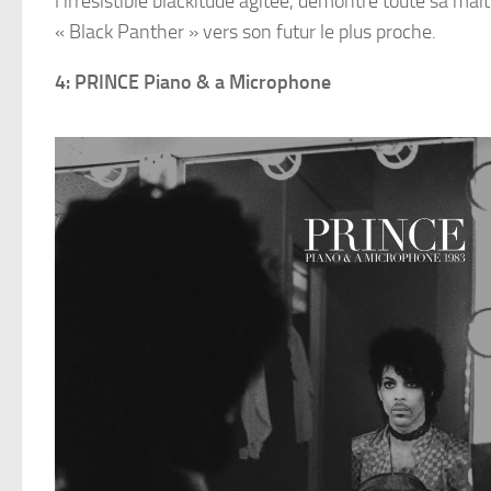
l’irrésistible blackitude agitée, démontre toute sa mait
« Black Panther » vers son futur le plus proche.
4: PRINCE Piano & a Microphone