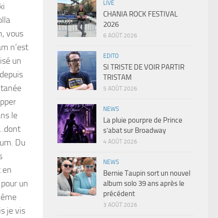
LIVE
ki
CHANIA ROCK FESTIVAL
lla
2026
n, vous
6 AOÛT 2026
am n’est
EDITO
risé un
SI TRISTE DE VOIR PARTIR
 depuis
TRISTAM
ltanée
5 AOÛT 2026
apper
NEWS
ns le
La pluie pourpre de Prince
s…dont
s’abat sur Broadway
bum. Du
4 AOÛT 2026
s
NEWS
t en
Bernie Taupin sort un nouvel
l pour un
album solo 39 ans après le
précédent
 même
3 AOÛT 2026
s je vis