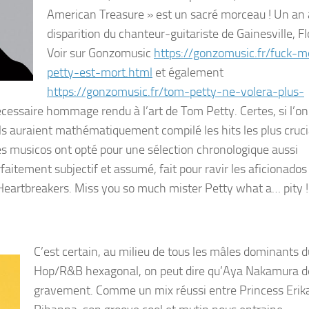
American Treasure » est un sacré morceau ! Un an 
disparition du chanteur-guitariste de Gainesville, Flo
Voir sur Gonzomusic
https://gonzomusic.fr/fuck-
petty-est-mort.html
et également
https://gonzomusic.fr/tom-petty-ne-volera-plus-
écessaire hommage rendu à l’art de Tom Petty. Certes, si l’on
ls auraient mathématiquement compilé les hits les plus cruc
es musicos ont opté pour une sélection chronologique aussi
rfaitement subjectif et assumé, fait pour ravir les aficionados
Heartbreakers. Miss you so much mister Petty what a… pity !
C’est certain, au milieu de tous les mâles dominants d
Hop/R&B hexagonal, on peut dire qu’Aya Nakamura 
gravement. Comme un mix réussi entre Princess Erik