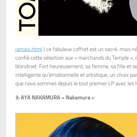
jamais.html
) ce fabuleux coffret est un sacré, mais n
confié cette sélection aux « marchands du Temple », i
blondinet. Fort heureusement, sa femme, sa fille et s
intelligente qu’émotionnelle et artistique, un choix pa
que nous sommes depuis le tout premier LP avec les 
3: AYA NAKAMURA
« Nakamura »