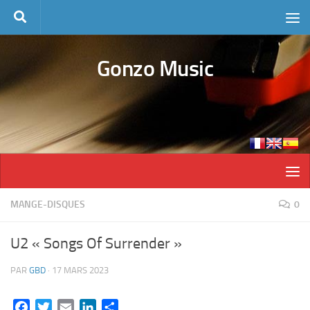
Skip to content
Gonzo Music
MANGE-DISQUES
0
U2 « Songs Of Surrender »
PAR
GBD
·
17 MARS 2023
Facebook
Twitter
Email
LinkedIn
Partager