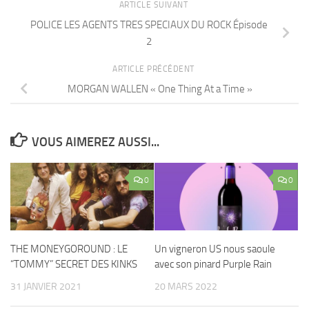
ARTICLE SUIVANT
POLICE LES AGENTS TRES SPECIAUX DU ROCK Épisode
2
ARTICLE PRÉCÉDENT
MORGAN WALLEN « One Thing At a Time »
VOUS AIMEREZ AUSSI...
0
0
THE MONEYGOROUND : LE
Un vigneron US nous saoule
“TOMMY” SECRET DES KINKS
avec son pinard Purple Rain
31 JANVIER 2021
20 MARS 2022