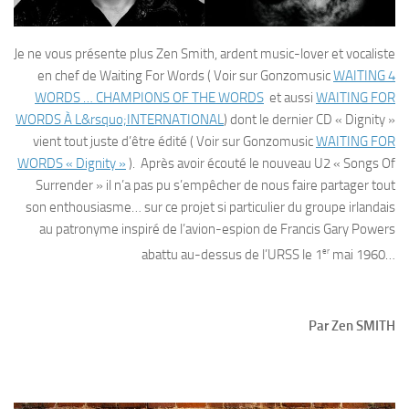
Je ne vous présente plus Zen Smith, ardent music-lover et vocaliste
en chef de Waiting For Words ( Voir sur Gonzomusic
WAITING 4
WORDS … CHAMPIONS OF THE WORDS
et aussi
WAITING FOR
WORDS À L&rsquo;INTERNATIONAL
) dont le dernier CD « Dignity »
vient tout juste d’être édité ( Voir sur Gonzomusic
WAITING FOR
WORDS « Dignity »
). Après avoir écouté le nouveau U2 « Songs Of
Surrender » il n’a pas pu s’empêcher de nous faire partager tout
son enthousiasme… sur ce projet si particulier du groupe irlandais
au patronyme inspiré de l’avion-espion de Francis Gary Powers
er
abattu au-dessus de l’URSS le 1
mai 1960…
Par Zen SMITH