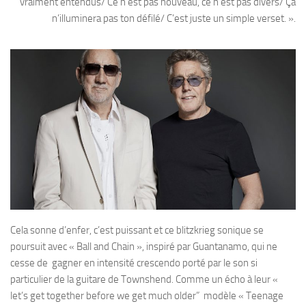
vraiment entendus/ Ce n’est pas nouveau, ce n’est pas divers/ Ça
n’illuminera pas ton défilé/ C’est juste un simple verset. ».
Cela sonne d’enfer, c’est puissant et ce blitzkrieg sonique se
poursuit avec « Ball and Chain », inspiré par Guantanamo, qui ne
cesse de gagner en intensité crescendo porté par le son si
particulier de la guitare de Townshend. Comme un écho à leur «
let’s get together before we get much older” modèle « Teenage