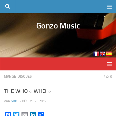
Skip to content
Gonzo Music
MANGE-DISQUES
0
THE WHO « WHO »
PAR
GBD
·
7 DÉCEMBRE 2019
Facebook
Twitter
Email
LinkedIn
Partager