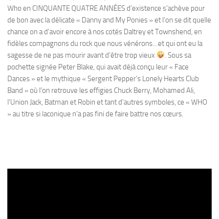
Who en CINQUANTE QUATRE ANNÉES d’existence s’achève pour
de bon avec la délicate « Danny and My Ponies » et l’on se dit quelle
chance on a d’avoir encore à nos cotés Daltrey et Townshend, en
fidèles compagnons du rock que nous vénérons…et qui ont eu la
sagesse de ne pas mourir avant d’être trop vieux
. Sous sa
pochette signée Peter Blake, qui avait déjà conçu leur « Face
Dances » et le mythique « Sergent Pepper’s Lonely Hearts Club
Band » où l’on retrouve les effigies Chuck Berry, Mohamed Ali,
l’Union Jack, Batman et Robin et tant d’autres symboles, ce « WHO
» au titre si laconique n’a pas fini de faire battre nos cœurs.