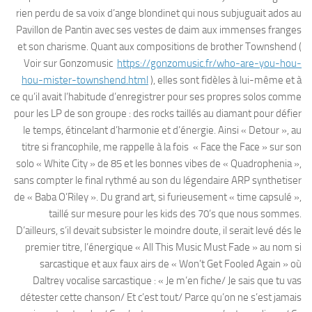
rien perdu de sa voix d’ange blondinet qui nous subjuguait ados au
Pavillon de Pantin avec ses vestes de daim aux immenses franges
et son charisme. Quant aux compositions de brother Townshend (
Voir sur Gonzomusic
https://gonzomusic.fr/who-are-you-hou-
hou-mister-townshend.html
), elles sont fidèles à lui-même et à
ce qu’il avait l’habitude d’enregistrer pour ses propres solos comme
pour les LP de son groupe : des rocks taillés au diamant pour défier
le temps, étincelant d’harmonie et d’énergie. Ainsi « Detour », au
titre si francophile, me rappelle à la fois « Face the Face » sur son
solo « White City » de 85 et les bonnes vibes de « Quadrophenia »,
sans compter le final rythmé au son du légendaire ARP synthetiser
de « Baba O’Riley ». Du grand art, si furieusement « time capsulé »,
taillé sur mesure pour les kids des 70’s que nous sommes.
D’ailleurs, s’il devait subsister le moindre doute, il serait levé dés le
premier titre, l’énergique « All This Music Must Fade » au nom si
sarcastique et aux faux airs de « Won’t Get Fooled Again » où
Daltrey vocalise sarcastique : « Je m’en fiche/ Je sais que tu vas
détester cette chanson/ Et c’est tout/ Parce qu’on ne s’est jamais