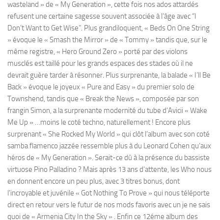
wasteland » de « My Generation », cette fois nos ados attardés
refusent une certaine sagesse souvent associée à l’âge avec “I
Don’t Want to Get Wise”. Plus grandiloquent, « Beds On One String
» évoque le « Smash the Mirror » de « Tommy » tandis que, sur le
même registre, « Hero Ground Zero » porté par des violons
musclés est taillé pour les grands espaces des stades où il ne
devrait guère tarder à résonner. Plus surprenante, la balade « I’ll Be
Back » évoque le joyeux « Pure and Easy » du premier solo de
Townshend, tandis que « Break the News », composée par son
frangin Simon, a la surprenante modernité du tube d’Avicii « Wake
Me Up » …moins le coté techno, naturellement ! Encore plus
surprenant « She Rocked My World » qui clôt l’album avec son coté
samba flamenco jazzée ressemble plus à du Leonard Cohen qu’aux
héros de « My Generation ». Serait-ce dû à la présence du bassiste
virtuose Pino Palladino ? Mais après 13 ans d’attente, les Who nous
en donnent encore un peu plus, avec 3 titres bonus, dont
l’incroyable et juvénile « Got Nothing To Prove » qui nous téléporte
direct en retour vers le futur de nos mods favoris avec un je ne sais
quoi de « Armenia City In the Sky » . Enfin ce 12éme album des