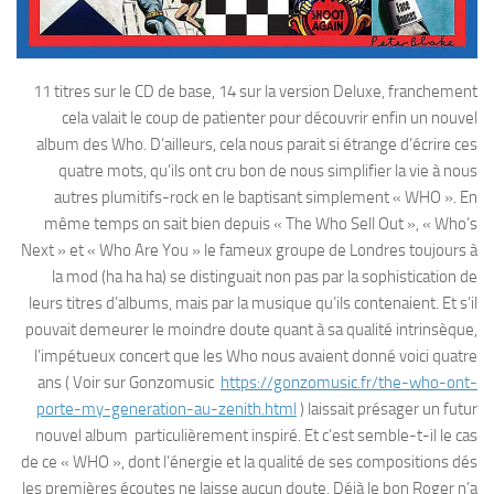
11 titres sur le CD de base, 14 sur la version Deluxe, franchement
cela valait le coup de patienter pour découvrir enfin un nouvel
album des Who. D’ailleurs, cela nous parait si étrange d’écrire ces
quatre mots, qu’ils ont cru bon de nous simplifier la vie à nous
autres plumitifs-rock en le baptisant simplement « WHO ». En
même temps on sait bien depuis « The Who Sell Out », « Who’s
Next » et « Who Are You » le fameux groupe de Londres toujours à
la mod (ha ha ha) se distinguait non pas par la sophistication de
leurs titres d’albums, mais par la musique qu’ils contenaient. Et s’il
pouvait demeurer le moindre doute quant à sa qualité intrinsèque,
l’impétueux concert que les Who nous avaient donné voici quatre
ans ( Voir sur Gonzomusic
https://gonzomusic.fr/the-who-ont-
porte-my-generation-au-zenith.html
) laissait présager un futur
nouvel album particulièrement inspiré. Et c’est semble-t-il le cas
de ce « WHO », dont l’énergie et la qualité de ses compositions dés
les premières écoutes ne laisse aucun doute. Déjà le bon Roger n’a