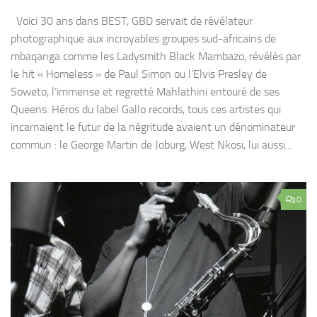
Voici 30 ans dans BEST, GBD servait de révélateur
photographique aux incroyables groupes sud-africains de
mbaqanga comme les Ladysmith Black Mambazo, révélés par
le hit « Homeless » de Paul Simon ou l’Elvis Presley de
Soweto, l’immense et regretté Mahlathini entouré de ses
Queens. Héros du label Gallo records, tous ces artistes qui
incarnaient le futur de la négritude avaient un dénominateur
commun : le George Martin de Joburg, West Nkosi, lui aussi...
0