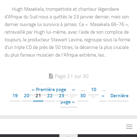
Hugh Masekela, trompettiste et chanteur légendaire
d’Afrique du Sud nous a quittés le 23 janvier dernier, mais son
dernier ouvrage lui survivra à jamais. Ce « Masekela 66-76 »,
retravaillé par Hugh lui-même, avec l’aide de son complice de
toujours, le producteur Stewart Levine, regroupe sous la forme
d’un triple CD de près de 50 titres, la décennie la plus cruciale
du plus fameux musicien de l’Afrique extrême, les...
Page 21 sur 30
« Première page
«
…
10
…
19
20
21
22
23
…
30
…
»
Dernière
page »