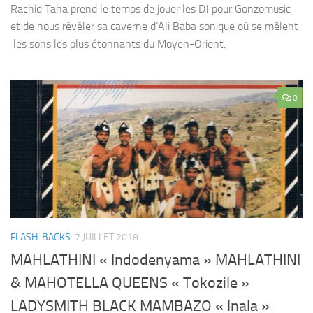
Rachid Taha prend le temps de jouer les DJ pour Gonzomusic
et de nous révéler sa caverne d’Ali Baba sonique où se mêlent
les sons les plus étonnants du Moyen-Orient.
0
FLASH-BACKS
7 JUILLET 2018
MAHLATHINI « Indodenyama » MAHLATHINI
& MAHOTELLA QUEENS « Tokozile »
LADYSMITH BLACK MAMBAZO « lnala »