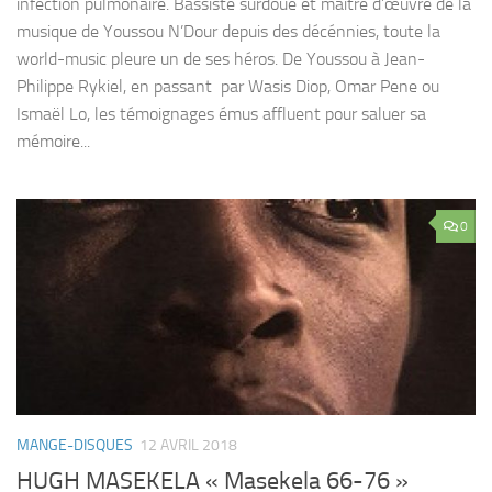
infection pulmonaire. Bassiste surdoué et maitre d’œuvre de la
musique de Youssou N’Dour depuis des décénnies, toute la
world-music pleure un de ses héros. De Youssou à Jean-
Philippe Rykiel, en passant par Wasis Diop, Omar Pene ou
Ismaël Lo, les témoignages émus affluent pour saluer sa
mémoire...
0
MANGE-DISQUES
12 AVRIL 2018
HUGH MASEKELA « Masekela 66-76 »