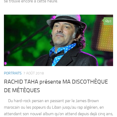
se trouve encore à cette heure.
0
PORTRAITS
7 AOÛT 2018
RACHID TAHA présente MA DISCOTHÈQUE
DE MÉTÈQUES
Du hard-rock persan en passant par le James Brown
marocain ou les popeurs du Liban jusqu’au rap algérien, en
attendant son nouvel album qu’on attend depuis dejà cinq ans,