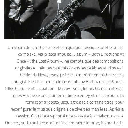
Un album de John Coltrane et son quatuor classique av être publié
ce mois-ci, via le label Impulse! L’album « Both Directions At
Once » : the Lost Album », ne compte que des compositions
originales et inédites capturées dans les célèbres studios Van
Gelder du New Jersey, juste le jour précédent où Coltrane a
enregistré le LP « John Coltrane et Johnny Hartman ». Le 6 mars
1963, Coltrane et le quatuor – McCoy Tyner, Jimmy Garrison et Elvin
Jones – a passé une journée entière à enregistrer cet album. La
formation a répété jusqu’à trois fois certains titres, pour
reconfigurer la musique originale de diverses manières. Après la
session, Coltrane a rapporté une cassette à la maison, dans le
Queens, qu’il a pu faire écouter à sa première femme, Naima. Cette