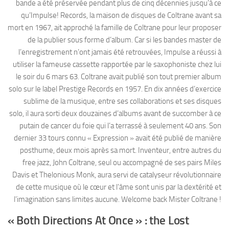
bande a été préservée pendant plus de cinq décennies jusqu’à ce
qu’Impulse! Records, la maison de disques de Coltrane avant sa
mort en 1967, ait approché la famille de Coltrane pour leur proposer
de la publier sous forme d’album. Car si les bandes master de
l’enregistrement n’ont jamais été retrouvées, Impulse a réussi à
utiliser la fameuse cassette rapportée par le saxophoniste chez lui
le soir du 6 mars 63. Coltrane avait publié son tout premier album
solo sur le label Prestige Records en 1957. En dix années d’exercice
sublime de la musique, entre ses collaborations et ses disques
solo, il aura sorti deux douzaines d’albums avant de succomber à ce
putain de cancer du foie qui l’a terrassé à seulement 40 ans. Son
dernier 33 tours connu « Expression » avait été publié de manière
posthume, deux mois après sa mort. Inventeur, entre autres du
free jazz, John Coltrane, seul ou accompagné de ses pairs Miles
Davis et Thelonious Monk, aura servi de catalyseur révolutionnaire
de cette musique où le cœur et l’âme sont unis par la dextérité et
l’imagination sans limites aucune. Welcome back Mister Coltrane !
« Both Directions At Once » : the Lost