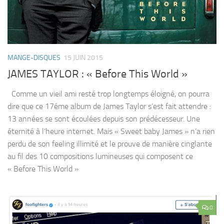
MANGE-DISQUES
15 JUIN 2015
JAMES TAYLOR : « Before This World »
Comme un vieil ami resté trop longtemps éloigné, on pourra
dire que ce 17éme album de James Taylor s’est fait attendre :
13 années se sont écoulées depuis son prédécesseur. Une
éternité à l’heure internet. Mais « Sweet baby James » n’a rien
perdu de son feeling illimité et le prouve de manière cinglante
au fil des 10 compositions lumineuses qui composent ce
« Before This World »
0