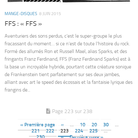
MANGE-DISQUES
8 JUIN 2015
FFS : « FFS »
Aventuriers des sons perdus, c’est le super-groupe le plus
fracassant du moment… si ce n’est de toute l’histoire du rock.
Formé des allumés Ron et Russell Mael, alias Sparks, et des
fringants Franz Ferdinand, FFS (Franz Ferdinand Sparks) est à
la base un incroyable hybride, pourtant cette créature sonique
de Frankenstein tient parfaitement sur ses deux jambes,
alliant avec art le speed des écossais et la fantaisie lyrique des
frangins de...
Page 223 sur 238
« Première page
«
…
10
20
30
…
221
222
223
224
225
…
230
…
»
Dernière page »