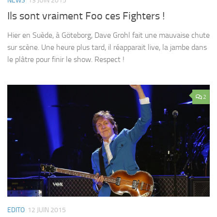
NEWS
13 JUIN 2015
Ils sont vraiment Foo ces Fighters !
Hier en Suède, à Göteborg, Dave Grohl fait une mauvaise chute
sur scène. Une heure plus tard, il réapparait live, la jambe dans
le plâtre pour finir le show. Respect !
2
EDITO
12 JUIN 2015