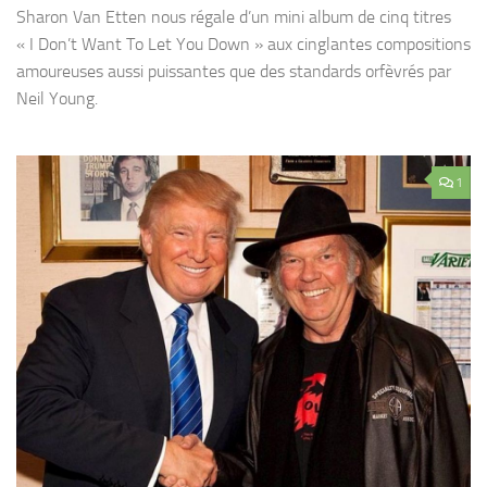
Sharon Van Etten nous régale d’un mini album de cinq titres
« I Don’t Want To Let You Down » aux cinglantes compositions
amoureuses aussi puissantes que des standards orfèvrés par
Neil Young.
1