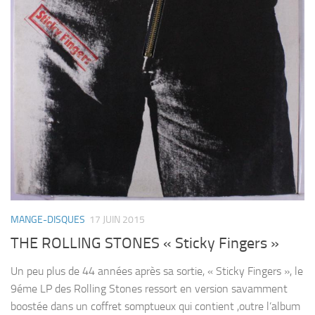
MANGE-DISQUES
17 JUIN 2015
THE ROLLING STONES « Sticky Fingers »
Un peu plus de 44 années après sa sortie, « Sticky Fingers », le
9éme LP des Rolling Stones ressort en version savamment
boostée dans un coffret somptueux qui contient ,outre l’album