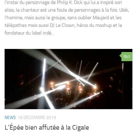
l’instar du personnage de Philip K. Dick qui lui a inspiré son
alias, le chanteur est une foule de personnages à la fois. Ubik,
l’homme, mais aussi le groupe, sans oublier Maujard et les
télépathes mais aussi DJ Le Clown, héros du mashup et le
fondateur du label indé...
0
NEWS
16 DÉCEMBRE 2019
L’Épée bien affutée à la Cigale