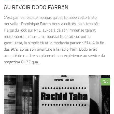
AU REVOIR DODO FARRAN
C’est par les réseaux sociaux qu’est tombée cette triste
nouvelle : Dominique Farran nous a quittés, bien trop tôt.
Héros du rock sur RTL, au-delà de son immense talent
professionnel, notre ami moustachu était surtout la
gentillesse, la simplicité et la modestie personnifiée. A la fin
des 90’s, après son aventure à la radio, l’ami Dodo avait
accepté de mettre sa plume et son expérience au service du
magazine BUZZ que...
0