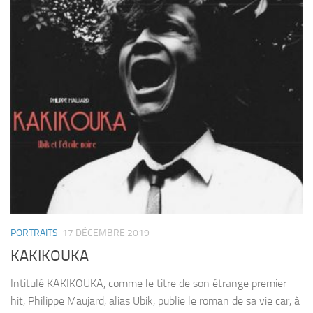
PORTRAITS
17 DÉCEMBRE 2019
KAKIKOUKA
Intitulé KAKIKOUKA, comme le titre de son étrange premier
hit, Philippe Maujard, alias Ubik, publie le roman de sa vie car, à