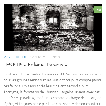
0
MANGE-DISQUES
12 NOVEMBRE 2019
LES NUS « Enfer et Paradis »
C’est vrai, depuis l’aube des années 80, j’ai toujours eu un faible
pour les groupes rennais et les Nus ont toujours compté parmi
ces favoris. Trois ans après leur cinglant second album
éponyme, la formation de Christian Dargelos revient avec cet
« Enfer et paradis », impétueux comme la charge de la Brigade
légère, et toujours porté par la voix puissante de son chanteur