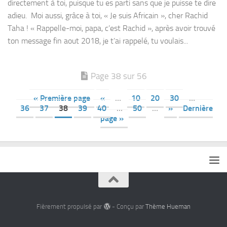
directement à toi, puisque tu es parti sans que je puisse te dire
adieu. Moi aussi, grâce à toi, « Je suis Africain », cher Rachid
Taha ! « Rappelle-moi, papa, c’est Rachid », après avoir trouvé
ton message fin aout 2018, je t’ai rappelé, tu voulais...
Page 38 sur 56
« Première page
«
…
10
20
30
…
36
37
38
39
40
…
50
…
»
Dernière
page »
Fièrement propulsé par
- Conçu par
Thème Hueman