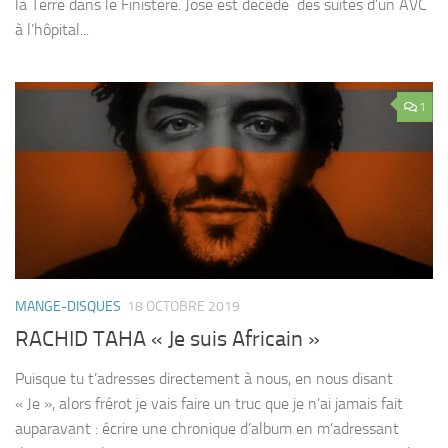
la Terre dans le Finistère. José est décédé des suites d’un AVC
à l’hôpital...
1
MANGE-DISQUES
18 OCTOBRE 2019
RACHID TAHA « Je suis Africain »
Puisque tu t’adresses directement à nous, en nous disant
« Je », alors frérot je vais faire un truc que je n’ai jamais fait
auparavant : écrire une chronique d’album en m’adressant