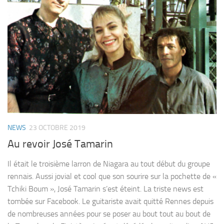
NEWS
23 OCTOBRE 2019
Au revoir José Tamarin
Il était le troisième larron de Niagara au tout début du groupe
rennais. Aussi jovial et cool que son sourire sur la pochette de «
Tchiki Boum », José Tamarin s’est éteint. La triste news est
tombée sur Facebook. Le guitariste avait quitté Rennes depuis
de nombreuses années pour se poser au bout tout au bout de