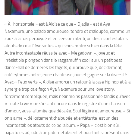
« À l’horizontale » est à Aloïse ce que « Djadja » est à Aya
Nakamura, une balade amoureuse, tendre et chaloupée, comme un
zouk à la fois peroxydé et en version ralenti, un des incontestables
atouts de ce « Dévorantes » qui vous rentre si bien dans la tête.
Autre incontestable réussite avec « Megadown », joyeux et
irrésistible plongeon dans le raggamuffin cool, sur un petit beat
dance-hall de derrières les fagots, qui prouve que, décidément,
coté rythmes notre jeune chanteuse joue et gagne sur la diversité.
Avec « Feux verts », Aloïse amorce un retour à la case hip hop et à la
synergie tropicale façon Aya Nakamura pour une love story,
forcément compliquée, mais néanmoins passionnée tandis qu’avec
« Toute la vie » on s’inscrit encore dans le registre d’une chanson
d’amour, aussi allumée que décalée. Soul légère et amoureuse, « Si
on s’aime », délicatement chaloupée et entêtante
est un des
incontestables atouts de ce bel album.
« Papa »
c’est bien sûr…
papa tu es où, ode à un paternel absent et pourtant si présent dans