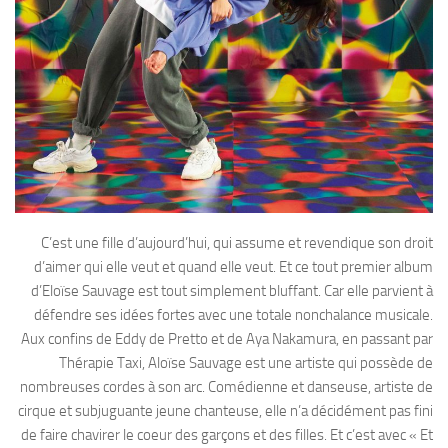
C’est une fille d’aujourd’hui, qui assume et revendique son droit
d’aimer qui elle veut et quand elle veut. Et ce tout premier album
d’Eloïse Sauvage est tout simplement bluffant. Car elle parvient à
défendre ses idées fortes avec une totale nonchalance musicale.
Aux confins de Eddy de Pretto et de Aya Nakamura, en passant par
Thérapie Taxi, Aloïse Sauvage est une artiste qui possède de
nombreuses cordes à son arc. Comédienne et danseuse, artiste de
cirque et subjuguante jeune chanteuse, elle n’a décidément pas fini
de faire chavirer le coeur des garçons et des filles. Et c’est avec « Et