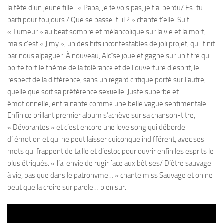
la tête d’un jeune fille.
« Papa, Je te vois pas, je t’ai perdu/ Es-tu
parti pour toujours / Que se passe-t-il ? » chante t’elle. Suit
« Tumeur » au beat sombre et mélancolique sur la vie et la mort,
mais c’est « Jimy », un des hits incontestables de joli projet, qui
finit
par nous alpaguer. À nouveau, Aloïse joue et gagne sur un titre qui
porte fort le thème de la tolérance et de l’ouverture d’esprit, le
respect de la différence, sans un regard critique porté sur l’autre,
quelle que soit sa préférence sexuelle. Juste superbe et
émotionnelle, entrainante comme une belle vague sentimentale.
Enfin ce brillant premier album s’achève sur sa chanson-titre,
« Dévorantes » et c’est encore une love song qui déborde
d’ émotion et qui ne peut laisser quiconque indifférent, avec ses
mots qui frappent de taille et d’estoc pour ouvrir enfin les esprits le
plus étriqués. « J’ai envie de rugir face aux bêtises/ D’être sauvage
à vie, pas que dans le patronyme… » chante miss Sauvage et on ne
peut que la croire sur parole… bien sur.