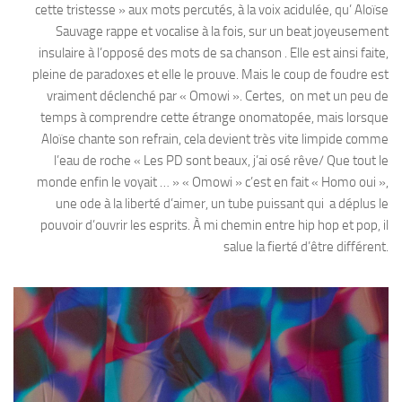
cette tristesse » aux mots percutés, à la voix acidulée, qu’ Aloïse
Sauvage rappe et vocalise à la fois, sur un beat joyeusement
insulaire à l’opposé des mots de sa chanson . Elle est ainsi faite,
pleine de paradoxes et elle le prouve. Mais le coup de foudre est
vraiment déclenché par « Omowi ». Certes,
on met un peu de
temps à comprendre cette étrange onomatopée, mais lorsque
Aloïse chante son refrain, cela devient très vite limpide comme
l’eau de roche « Les PD sont beaux, j’ai osé rêve/ Que tout le
monde enfin le voyait … » « Omowi » c’est en fait « Homo oui »,
une ode à la liberté d’aimer, un tube puissant qui
a déplus le
pouvoir d’ouvrir les esprits. À mi chemin entre hip hop et pop, il
salue la fierté d’être différent.