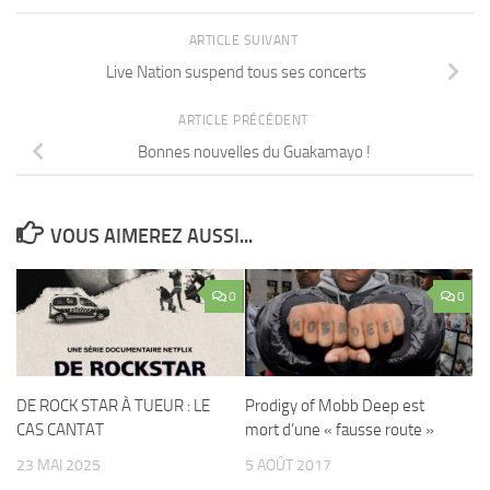
ARTICLE SUIVANT
Live Nation suspend tous ses concerts
ARTICLE PRÉCÉDENT
Bonnes nouvelles du Guakamayo !
VOUS AIMEREZ AUSSI...
0
0
DE ROCK STAR À TUEUR : LE
Prodigy of Mobb Deep est
CAS CANTAT
mort d’une « fausse route »
23 MAI 2025
5 AOÛT 2017