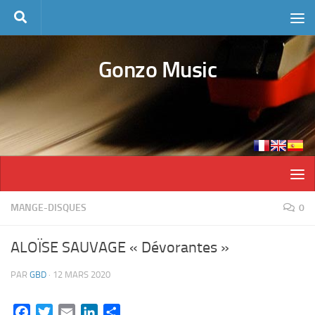
Skip to content
Gonzo Music
MANGE-DISQUES
0
ALOÏSE SAUVAGE « Dévorantes »
PAR
GBD
·
12 MARS 2020
Facebook
Twitter
Email
LinkedIn
Partager