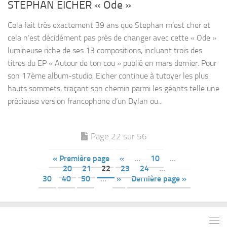
STEPHAN EICHER « Ode »
Cela fait très exactement 39 ans que Stephan m’est cher et
cela n’est décidément pas près de changer avec cette « Ode »
lumineuse riche de ses 13 compositions, incluant trois des
titres du EP « Autour de ton cou » publié en mars dernier. Pour
son 17ème album-studio, Eicher continue à tutoyer les plus
hauts sommets, traçant son chemin parmi les géants telle une
précieuse version francophone d’un Dylan ou...
Page 22 sur 56
« Première page
«
…
10
…
20
21
22
23
24
…
30
40
50
…
»
Dernière page »