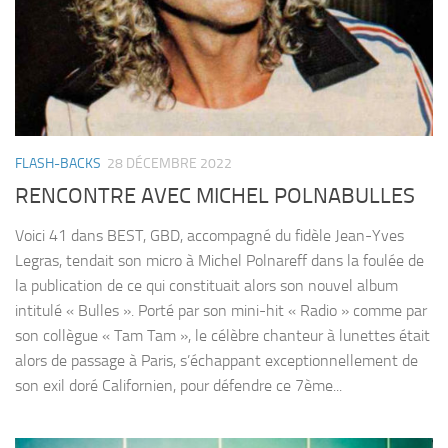
FLASH-BACKS
28 DÉCEMBRE 2022
RENCONTRE AVEC MICHEL POLNABULLES
Voici 41 dans BEST, GBD, accompagné du fidèle Jean-Yves
Legras, tendait son micro à Michel Polnareff dans la foulée de
la publication de ce qui constituait alors son nouvel album
intitulé « Bulles ». Porté par son mini-hit « Radio » comme par
son collègue « Tam Tam », le célèbre chanteur à lunettes était
alors de passage à Paris, s’échappant exceptionnellement de
son exil doré Californien, pour défendre ce 7ème...