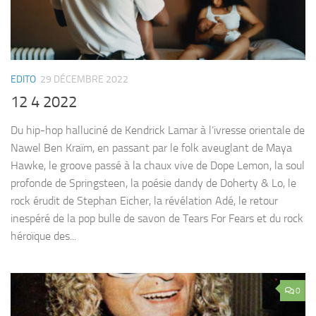
EDITO
29 DÉCEMBRE 2022
12 4 2022
Du hip-hop halluciné de Kendrick Lamar à l’ivresse orientale de
Nawel Ben Kraïm, en passant par le folk aveuglant de Maya
Hawke, le groove passé à la chaux vive de Dope Lemon, la soul
profonde de Springsteen, la poésie dandy de Doherty & Lo, le
rock érudit de Stephan Eicher, la révélation Adé, le retour
inespéré de la pop bulle de savon de Tears For Fears et du rock
héroïque des...
0