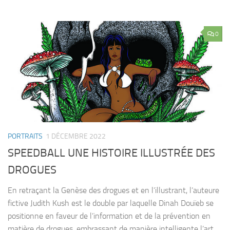
0
PORTRAITS
1 DÉCEMBRE 2022
SPEEDBALL UNE HISTOIRE ILLUSTRÉE DES
DROGUES
En retraçant la Genèse des drogues et en l’illustrant, l’auteure
fictive Judith Kush est le double par laquelle Dinah Douïeb se
positionne en faveur de l’information et de la prévention en
matière de drogues, embrassant de manière intelligente l’art,