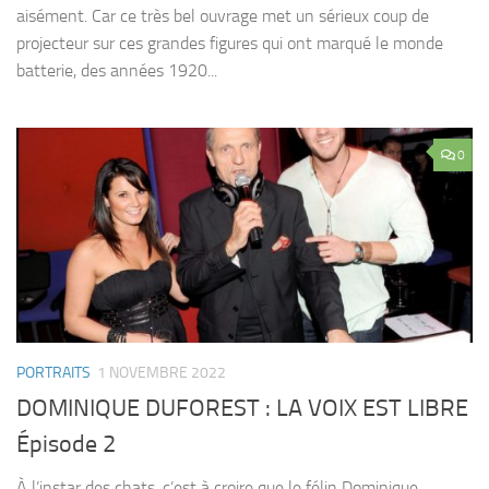
aisément. Car ce très bel ouvrage met un sérieux coup de
projecteur sur ces grandes figures qui ont marqué le monde
batterie, des années 1920...
0
PORTRAITS
1 NOVEMBRE 2022
DOMINIQUE DUFOREST : LA VOIX EST LIBRE
Épisode 2
À l’instar des chats, c’est à croire que le félin Dominique