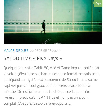
0
MANGE-DISQUES
22 DÉCEMBRE 2022
SATOO LIMA « Five Days »
Quelque part entre Tahiti 80, Adé et Tame Impala, portée par
la voix enjôleuse de sa chanteuse, cette formation parisienne
qui répond au mystérieux patronyme de Satoo Lima a su me
captiver par son cool groove et son sens exacerbé de la
mélodie. On est juste un peu frustré que cette première
livraison ne soit qu’un EP 4 titres et non pas un album
complet. C’est vrai Satoo Lima évoque un...