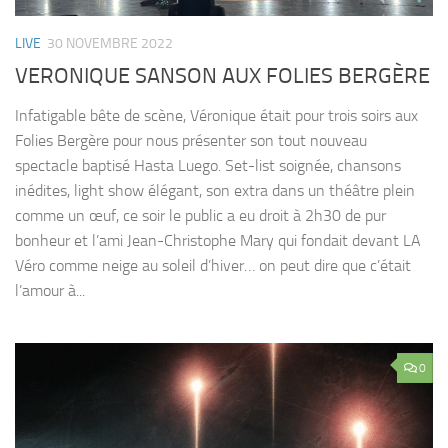
LIVE
30 NOVEMBRE 2022
VERONIQUE SANSON AUX FOLIES BERGÈRE
Infatigable bête de scène, Véronique était pour trois soirs aux
Folies Bergère pour nous présenter son tout nouveau
spectacle baptisé Hasta Luego. Set-list soignée, chansons
inédites, light show élégant, son extra dans un théâtre plein
comme un œuf, ce soir le public a eu droit à 2h30 de pur
bonheur et l’ami Jean-Christophe Mary qui fondait devant LA
Véro comme neige au soleil d’hiver… on peut dire que c’était
l’amour à...
0