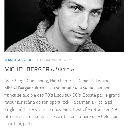
MANGE-DISQUES
19 NOVEMBRE 2022
MICHEL BERGER « Vivre »
Avec Serge Gainsbourg, Nino Ferrer et Daniel Balavoine,
Michel Berger culminait au sommet de la seule chanson
française audible des 70’s jusqu aux 90’s. Boosté par le grand
retour sur scène de son opéra rock « Starmania » et le joli
single inédit « Vivre », ce nouveau « Best of » retrace en 19
titres « chair de poule », l’essentiel de l’œuvre de « Celui qui
chante », parti...