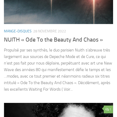
MANGE-DISQUES
28 NOVEMBRE 2022
NUITH « Ode To the Beauty And Chaos »
Propulsé par ses synthés, le duo parisien Nuith s’abreuve très
largement aux sources de Depeche Mode et de Cure, ce qui
n’est pas fait pour nous déplaire, perpétuant avec art une New
Wave des années 80 qui manifestement défie le temps et les
…modes, avec ce tout premier et néanmoins radieux six titres
intitulé « Ode To the Beauty And Chaos ». Décidément, après
les excellents Waiting For Words ( Voir...
1